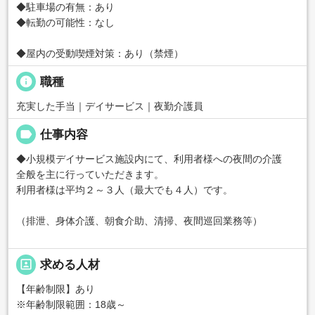
◆駐車場の有無：あり
◆転勤の可能性：なし
◆屋内の受動喫煙対策：あり（禁煙）
info
職種
充実した手当｜デイサービス｜夜勤介護員
label
仕事内容
◆小規模デイサービス施設内にて、利用者様への夜間の介護
全般を主に行っていただきます。
利用者様は平均２～３人（最大でも４人）です。
（排泄、身体介護、朝食介助、清掃、夜間巡回業務等）
portrait
求める人材
【年齢制限】あり
※年齢制限範囲：18歳～