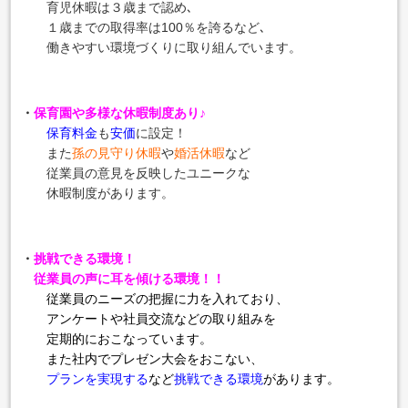
育児休暇は３歳まで認め､
１歳までの取得率は100％を誇るなど､
働きやすい環境づくりに取り組んでいます。
・
保育園や多様な休暇制度あり♪
保育料金
も
安価
に設定！
また
孫の見守り休暇
や
婚活休暇
など
従業員の意見を反映したユニークな
休暇制度があります。
・
挑戦できる環境！
従業員の声に耳を傾ける環境！！
従業員のニーズの把握に力を入れており、
アンケートや社員交流
などの取り組みを
定期的におこなっています。
また社内でプレゼン大会をおこない、
プランを実現する
など
挑戦できる環境
があります。