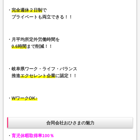
・
完全週休２日制
で
プライベートも両立できる！！
・月平均所定外労働時間を
0.6時間
まで削減！！
・岐阜県ワーク・ライフ・バランス
推進
エクセレント企業
に認定！！
・
WワークOK♪
合同会社おひさまの魅力
・
育児休暇取得率100％