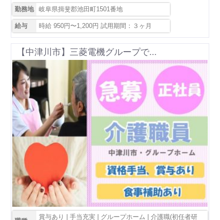
勤務地
岐阜県揖斐郡池田町1501番地
給与
時給 950円〜1,200円 試用期間：３ヶ月
【中津川市】三菱電機グループで...
賞与あり | 手当充実 | グループホーム | 介護職(初任者研