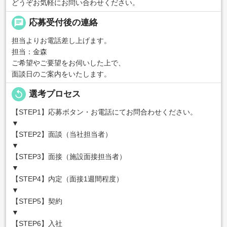
どうぞお気軽にお問い合わせください。
chat
応募受付後の連絡
担当よりお電話差し上げます。
担当：金森
ご希望やご要望をお伺いした上で、
面談日のご案内をいたします。
replay
選考プロセス
【STEP1】応募ボタン・お電話にてお問合わせください。
▼
【STEP2】面談（当社担当者）
▼
【STEP3】面接（施設面接担当者）
▼
【STEP4】内定（面接1週間程度）
▼
【STEP5】契約
▼
【STEP6】入社