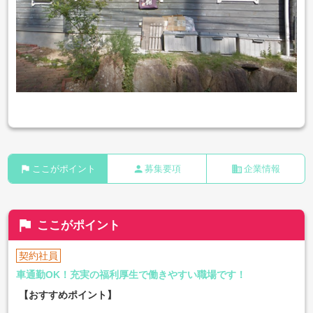
flag
person
business
ここがポイント
募集要項
企業情報
flag
ここがポイント
契約社員
車通勤OK！充実の福利厚生で働きやすい職場です！
【おすすめポイント】