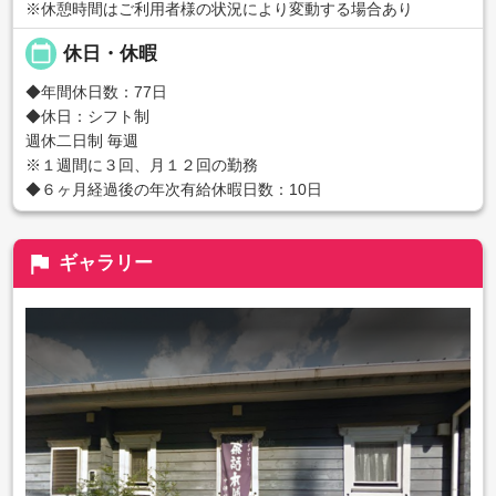
※休憩時間はご利用者様の状況により変動する場合あり
calendar_today
休日・休暇
◆年間休日数：77日
◆休日：シフト制
週休二日制 毎週
※１週間に３回、月１２回の勤務
◆６ヶ月経過後の年次有給休暇日数：10日
flag
ギャラリー