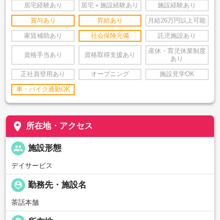
居宅経験あり
居宅＋施設経験あり
施設経験あり
賞与あり
昇給あり
月給26万円以上可能
家賃補助あり
社会保険完備
託児施設あり
産休・育児休業制度
資格手当あり
資格取得支援あり
あり
正社員登用あり
オープニング
施設見学OK
車・バイク通勤OK
place
所在地・アクセス
people
施設形態
デイサービス
person_pin
勤務先・施設名
茶話本舗