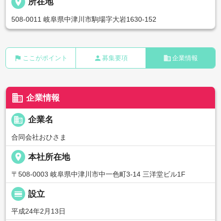
place
所在地
508-0011 岐阜県中津川市駒場字大岩1630-152
flag
person
business
ここがポイント
募集要項
企業情報
business
企業情報
business
企業名
合同会社おひさま
place
本社所在地
〒508-0003 岐阜県中津川市中一色町3-14 三洋堂ビル1F
calendar_view_day
設立
平成24年2月13日