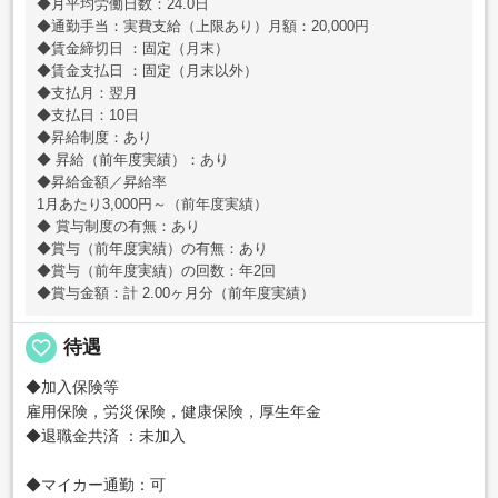
◆月平均労働日数：24.0日
◆通勤手当：実費支給（上限あり）月額：20,000円
◆賃金締切日 ：固定（月末）
◆賃金支払日 ：固定（月末以外）
◆支払月：翌月
◆支払日：10日
◆昇給制度：あり
◆ 昇給（前年度実績）：あり
◆昇給金額／昇給率
1月あたり3,000円～（前年度実績）
◆ 賞与制度の有無：あり
◆賞与（前年度実績）の有無：あり
◆賞与（前年度実績）の回数：年2回
◆賞与金額：計 2.00ヶ月分（前年度実績）
favorite_border
待遇
◆加入保険等
雇用保険，労災保険，健康保険，厚生年金
◆退職金共済 ：未加入
◆マイカー通勤：可