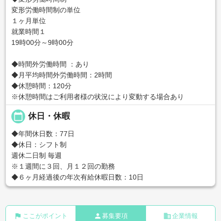
変形労働時間制の単位
１ヶ月単位
就業時間１
19時00分～9時00分
◆時間外労働時間 ：あり
◆月平均時間外労働時間：2時間
◆休憩時間：120分
※休憩時間はご利用者様の状況により変動する場合あり
calendar_today
休日・休暇
◆年間休日数：77日
◆休日：シフト制
週休二日制 毎週
※１週間に３回、月１２回の勤務
◆６ヶ月経過後の年次有給休暇日数：10日
flag
person
business
ここがポイント
募集要項
企業情報