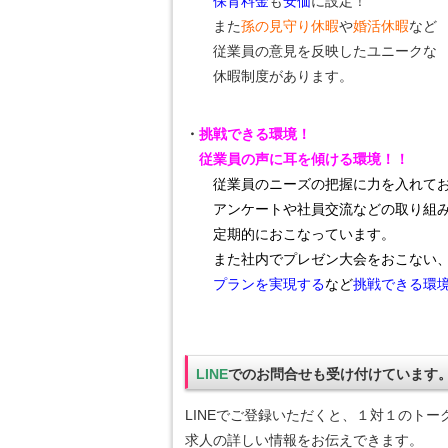
保育料金
も
安価
に設定！
また
孫の見守り休暇
や
婚活休暇
など
従業員の意見を反映したユニークな
休暇制度があります。
・
挑戦できる環境！
従業員の声に耳を傾ける環境！！
従業員のニーズの把握に力を入れて
アンケートや社員交流
などの取り組
定期的におこなっています。
また社内でプレゼン大会をおこない
プランを実現する
など
挑戦できる環
LINE
でのお問合せも受け付けています
LINEでご登録いただくと、１対１のトー
求人の詳しい情報をお伝えできます。