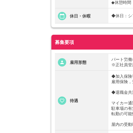
◆休憩時間
◆休日：シ
休日・休暇
募集要項
パート労働
雇用形態
※正社員登
◆加入保険
雇用保険，
◆退職金共
待遇
マイカー通
駐車場の有
転勤の可能
屋内の受動