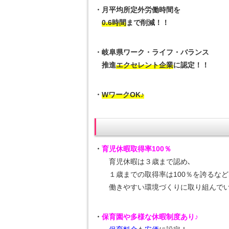
・月平均所定外労働時間を
0.6時間
まで削減！！
・岐阜県ワーク・ライフ・バランス
推進
エクセレント企業
に認定！！
・
WワークOK♪
・
育児休暇取得率100％
育児休暇は３歳まで認め､
１歳までの取得率は100％を誇るなど
働きやすい環境づくりに取り組んでい
・
保育園や多様な休暇制度あり♪