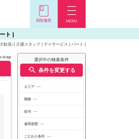
閲覧履歴
MENU
ート |
♪| 介護スタッフ | デイサービス | パート |
-tcap
選択中の検索条件

条件を変更する
---
エリア
---
職種
---
給与
---
雇用形態
---
こだわり条件