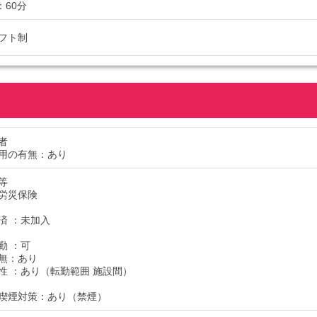
：60分
フト制
者
用の有無：あり
等
労災保険
済 ：未加入
勤 ：可
無：あり
性 ：あり（転勤範囲 施設間）
喫煙対策：あり（禁煙）