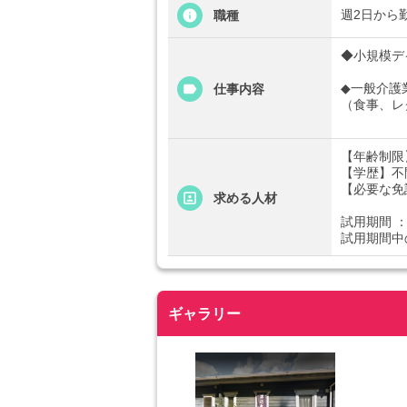
週2日から
職種
◆小規模デ
◆一般介護
仕事内容
（食事、レ
【年齢制限
【学歴】不
【必要な免
求める人材
試用期間 ：
試用期間中
ギャラリー