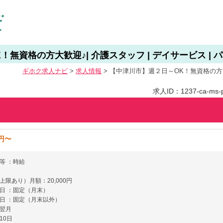
無資格の方大歓迎♪| 介護スタッフ | デイサービス | パ
ギホク求⼈ナビ
>
求人情報
>
【中津川市】週２日～OK！無資格の方大歓迎
求人ID：1237-ca-ms-p
0円〜
等 ：時給
上限あり）月額：20,000円
日 ：固定（月末）
日 ：固定（月末以外）
翌月
10日