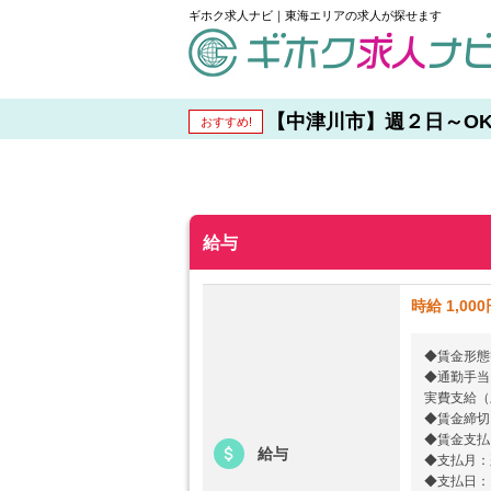
ギホク求人ナビ｜東海エリアの求人が探せます
schedule
【中津川市】週２日～OK！
おすすめ!
給与
時給 1,00
◆賃金形態
◆通勤手当
実費支給（
◆賃金締切
◆賃金支払
給与
◆支払月：
◆支払日：