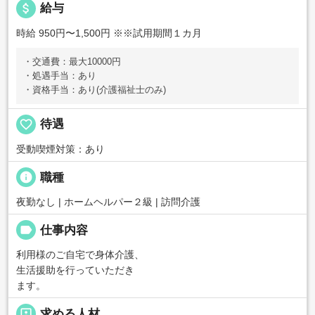
attach_money
給与
時給 950円〜1,500円
※※試用期間１カ月
・交通費：最大10000円
・処遇手当：あり
・資格手当：あり(介護福祉士のみ)
favorite_border
待遇
受動喫煙対策：あり
info
職種
夜勤なし | ホームヘルパー２級 | 訪問介護
label
仕事内容
利用様のご自宅で身体介護、
生活援助を行っていただき
ます。
portrait
求める人材