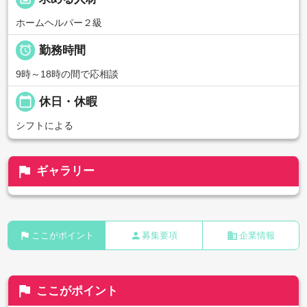
ホームヘルパー２級

勤務時間
9時～18時の間で応相談
calendar_today
休日・休暇
シフトによる
flag
ギャラリー
flag
person
business
ここがポイント
募集要項
企業情報
flag
ここがポイント