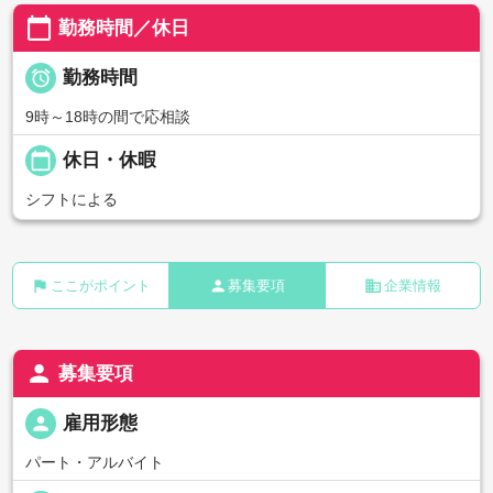
calendar_today
勤務時間／休日

勤務時間
9時～18時の間で応相談
calendar_today
休日・休暇
シフトによる
flag
person
business
ここがポイント
募集要項
企業情報
person
募集要項
person
雇用形態
パート・アルバイト