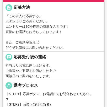
description
応募方法
『この求人に応募する』
ボタンよりご応募ください。
エントリーは30秒程度の簡単な入力です！
直接のお電話もお待ちしております！
また、ご相談があれば
どうぞお気軽にお問い合わせください。
chat
応募受付後の連絡
担当よりお電話差し上げます。
ご希望やご要望をお伺いした上で、
面談日のご案内をいたします。
replay
選考プロセス
【STEP1】応募ボタン・お電話にてお問合わせください。
▼
【STEP2】面談（当社担当者）