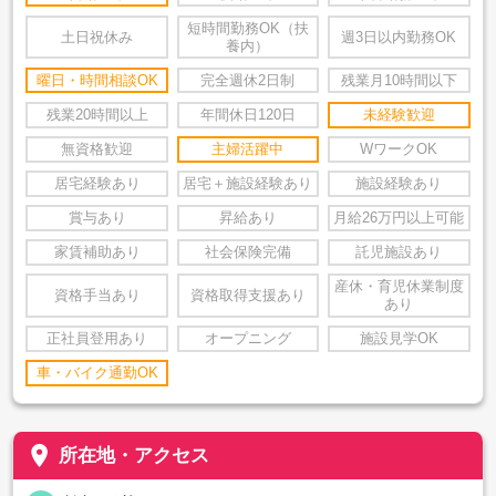
短時間勤務OK（扶
土日祝休み
週3日以内勤務OK
養内）
曜日・時間相談OK
完全週休2日制
残業月10時間以下
残業20時間以上
年間休日120日
未経験歓迎
無資格歓迎
主婦活躍中
WワークOK
居宅経験あり
居宅＋施設経験あり
施設経験あり
賞与あり
昇給あり
月給26万円以上可能
家賃補助あり
社会保険完備
託児施設あり
産休・育児休業制度
資格手当あり
資格取得支援あり
あり
正社員登用あり
オープニング
施設見学OK
車・バイク通勤OK
place
所在地・アクセス