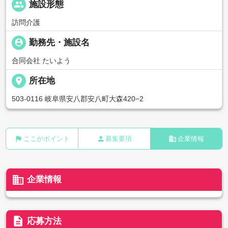
people
施設形態
訪問介護
person_pin
勤務先・施設名
合同会社 たいよう
place
所在地
503-0116 岐阜県安八郡安八町大森420−2
flag
person
business
ここがポイント
募集要項
企業情報
business
企業情報
description
応募方法