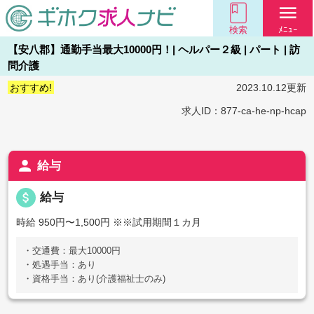
menu
検索
ﾒﾆｭｰ
【安八郡】通勤手当最大10000円！| ヘルパー２級 | パート | 訪
問介護
おすすめ!
2023.10.12更新
求人ID：877-ca-he-np-hcap
person
給与
attach_money
給与
時給 950円〜1,500円
※※試用期間１カ月
・交通費：最大10000円
・処遇手当：あり
・資格手当：あり(介護福祉士のみ)