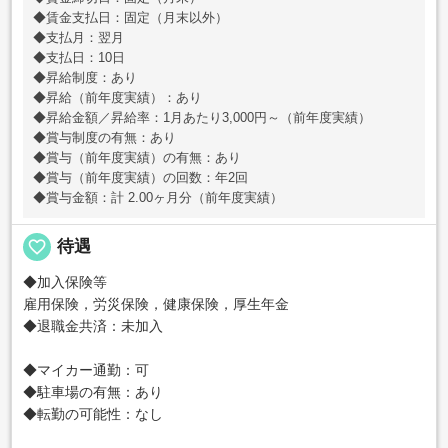
◆賃金支払日：固定（月末以外）
◆支払月：翌月
◆支払日：10日
◆昇給制度：あり
◆昇給（前年度実績）：あり
◆昇給金額／昇給率：1月あたり3,000円～（前年度実績）
◆賞与制度の有無：あり
◆賞与（前年度実績）の有無：あり
◆賞与（前年度実績）の回数：年2回
◆賞与金額：計 2.00ヶ月分（前年度実績）
favorite_border
待遇
◆加入保険等
雇用保険，労災保険，健康保険，厚生年金
◆退職金共済：未加入
◆マイカー通勤：可
◆駐車場の有無：あり
◆転勤の可能性：なし