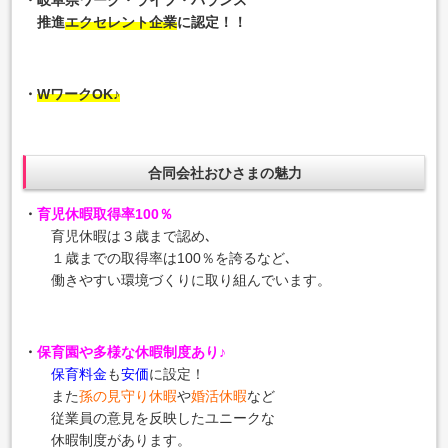
推進
エクセレント企業
に認定！！
・
WワークOK♪
合同会社おひさまの魅力
・
育児休暇取得率100％
育児休暇は３歳まで認め､
１歳までの取得率は100％を誇るなど､
働きやすい環境づくりに取り組んでいます。
・
保育園や多様な休暇制度あり♪
保育料金
も
安価
に設定！
また
孫の見守り休暇
や
婚活休暇
など
従業員の意見を反映したユニークな
休暇制度があります。