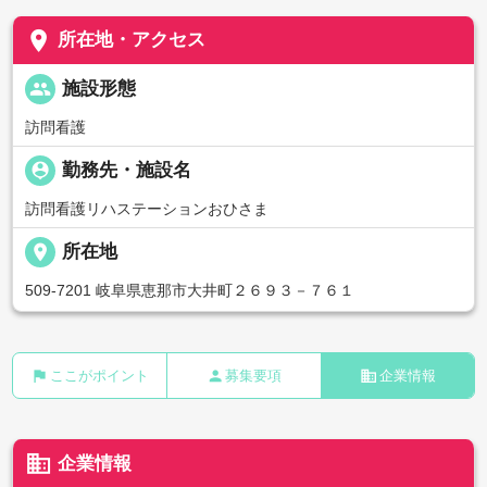
place
所在地・アクセス
people
施設形態
訪問看護
person_pin
勤務先・施設名
訪問看護リハステーションおひさま
place
所在地
509-7201 岐阜県恵那市大井町２６９３－７６１
flag
person
business
ここがポイント
募集要項
企業情報
business
企業情報