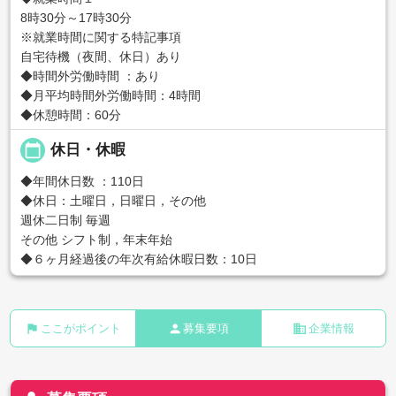
8時30分～17時30分
※就業時間に関する特記事項
自宅待機（夜間、休日）あり
◆時間外労働時間 ：あり
◆月平均時間外労働時間：4時間
◆休憩時間：60分
calendar_today
休日・休暇
◆年間休日数 ：110日
◆休日：土曜日，日曜日，その他
週休二日制 毎週
その他 シフト制，年末年始
◆６ヶ月経過後の年次有給休暇日数：10日
flag
person
business
ここがポイント
募集要項
企業情報