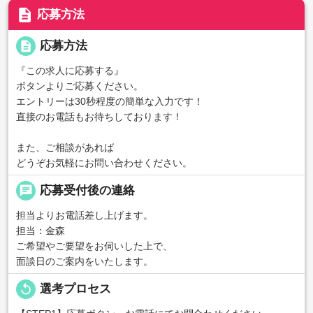
description
応募方法
description
応募方法
『この求人に応募する』
ボタンよりご応募ください。
エントリーは30秒程度の簡単な入力です！
直接のお電話もお待ちしております！
また、ご相談があれば
どうぞお気軽にお問い合わせください。
chat
応募受付後の連絡
担当よりお電話差し上げます。
担当：金森
ご希望やご要望をお伺いした上で、
面談日のご案内をいたします。
replay
選考プロセス