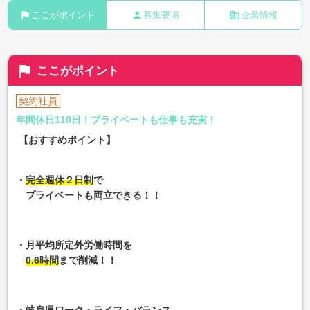
flag
person
business
ここがポイント
募集要項
企業情報
flag
ここがポイント
契約社員
年間休日110日！プライベートも仕事も充実！
【おすすめポイント】
・
完全週休２日制
で
プライベートも両立できる！！
・月平均所定外労働時間を
0.6時間
まで削減！！
・岐阜県ワーク・ライフ・バランス