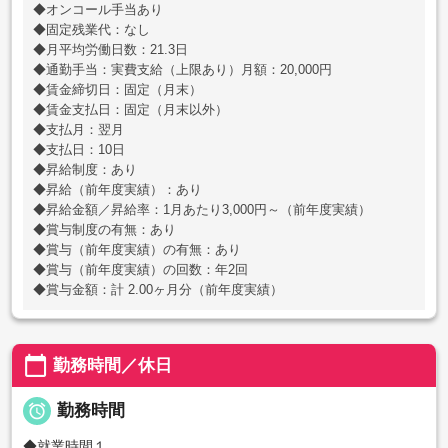
◆オンコール手当あり
◆固定残業代：なし
◆月平均労働日数：21.3日
◆通勤手当：実費支給（上限あり）月額：20,000円
◆賃金締切日：固定（月末）
◆賃金支払日：固定（月末以外）
◆支払月：翌月
◆支払日：10日
◆昇給制度：あり
◆昇給（前年度実績）：あり
◆昇給金額／昇給率：1月あたり3,000円～（前年度実績）
◆賞与制度の有無：あり
◆賞与（前年度実績）の有無：あり
◆賞与（前年度実績）の回数：年2回
◆賞与金額：計 2.00ヶ月分（前年度実績）
calendar_today
勤務時間／休日

勤務時間
◆就業時間１