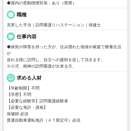
◆屋内の受動喫煙対策：あり（禁煙）
info
職種
充実した手当｜訪問看護リハステーション｜保健士
label
仕事内容
◆病気や障害を持った方が、住み慣れた地域や家庭で療養生活
が
送れる様に訪問し、自立への援助を促して頂きます。
※小児、精神の訪問看護が出来る方。
portrait
求める人材
【年齢制限】不問
【学歴】不問
【必要な経験等】訪問看護経験者
【必要な免許・資格】
保健師 必須
普通自動車運転免許（ＡＴ限定可）必須