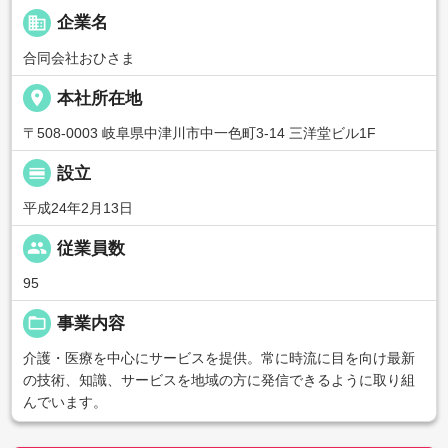
business
企業名
合同会社おひさま
place
本社所在地
〒508-0003 岐阜県中津川市中一色町3-14 三洋堂ビル1F
calendar_view_day
設立
平成24年2月13日
people
従業員数
95
folder_open
事業内容
介護・医療を中心にサービスを提供。常に時流に目を向け最新
の技術、知識、サービスを地域の方に発信できるように取り組
んでいます。