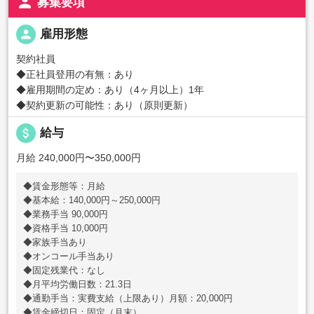
person
募集要項
person
雇用形態
契約社員
◆正社員登用の有無：あり
◆雇用期間の定め：あり（4ヶ月以上）1年
◆契約更新の可能性：あり（原則更新）
attach_money
給与
月給 240,000円〜350,000円
◆賃金形態等：月給
◆基本給：140,000円～250,000円
◆業務手当 90,000円
◆資格手当 10,000円
◆家族手当あり
◆オンコール手当あり
◆固定残業代：なし
◆月平均労働日数：21.3日
◆通勤手当：実費支給（上限あり）月額：20,000円
◆賃金締切日：固定（月末）