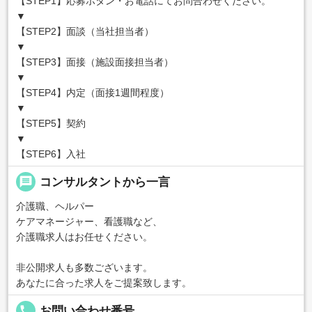
【STEP1】応募ボタン・お電話にてお問合わせください。
▼
【STEP2】面談（当社担当者）
▼
【STEP3】面接（施設面接担当者）
▼
【STEP4】内定（面接1週間程度）
▼
【STEP5】契約
▼
【STEP6】入社
message
コンサルタントから一言
介護職、ヘルパー
ケアマネージャー、看護職など、
介護職求人はお任せください。
非公開求人も多数ございます。
あなたに合った求人をご提案致します。
local_phone
お問い合わせ番号