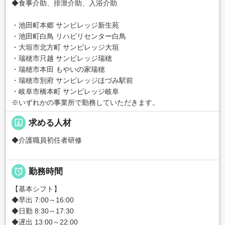
◆食事介助、排泄介助、入浴介助
・池田町本郷 サンビレッジ新生苑
・池田町白鳥 リハビリセンター白鳥
・大垣市北方町 サンビレッジ大垣
・瑞穂市只越 サンビレッジ瑞穂
・瑞穂市本田 もやいの家瑞穂
・瑞穂市別府 サンビレッジほづみ駅前
・岐阜市橋本町 サンビレッジ岐阜
※いずれかの事業所で勤務していただきます。
portrait
求める人材
◆介護職員初任者研修

勤務時間
【基本シフト】
◆早出 7:00～16:00
◆日勤 8:30～17:30
◆遅出 13:00～22:00