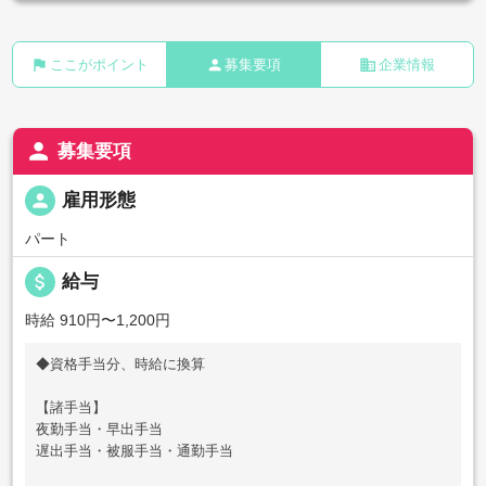
flag
person
business
ここがポイント
募集要項
企業情報
person
募集要項
person
雇用形態
パート
attach_money
給与
時給 910円〜1,200円
◆資格手当分、時給に換算
【諸手当】
夜勤手当・早出手当
遅出手当・被服手当・通勤手当