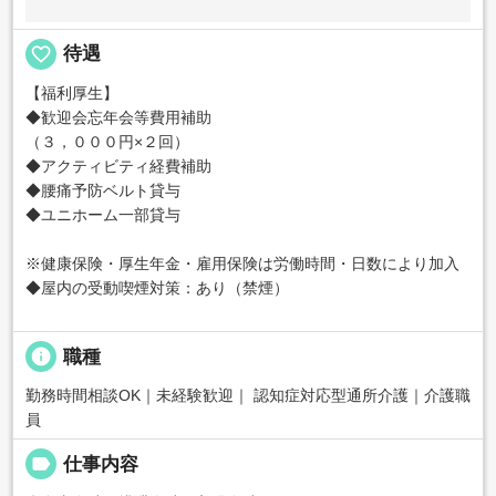
favorite_border
待遇
【福利厚生】
◆歓迎会忘年会等費用補助
（３，０００円×２回）
◆アクティビティ経費補助
◆腰痛予防ベルト貸与
◆ユニホーム一部貸与
※健康保険・厚生年金・雇用保険は労働時間・日数により加入
◆屋内の受動喫煙対策：あり（禁煙）
info
職種
勤務時間相談OK｜未経験歓迎｜ 認知症対応型通所介護｜介護職
員
label
仕事内容