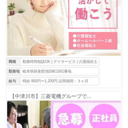
職種
勤務時間相談OK | デイサービス | 介護福祉士
勤務地
岐阜県揖斐郡池田町1501番地
給与
時給 950円〜1,200円 試用期間：３ヶ月
【中津川市】三菱電機グループで...