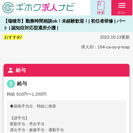
menu
検索
ﾒﾆｭｰ
【瑞穂市】勤務時間相談ok！未経験歓迎！| 初任者研修 | パー
ト | 認知症対応型通所介護 |
おすすめ!
2022.10.13更新
求人ID：154-ca-sy-p-tcap
person
給与
attach_money
給与
時給 910円〜1,200円
◆資格手当分、時給に換算
【諸手当】
夜勤手当・早出手当
遅出手当・被服手当・通勤手当