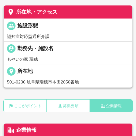
place
所在地・アクセス
people
施設形態
認知症対応型通所介護
person_pin
勤務先・施設名
もやいの家 瑞穂
place
所在地
501-0236 岐阜県瑞穂市本田2050番地
flag
person
business
ここがポイント
募集要項
企業情報
business
企業情報