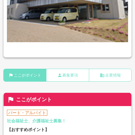
flag
person
business
ここがポイント
募集要項
企業情報
flag
ここがポイント
パート・アルバイト
社会福祉士、介護福祉士募集！
【おすすめポイント】