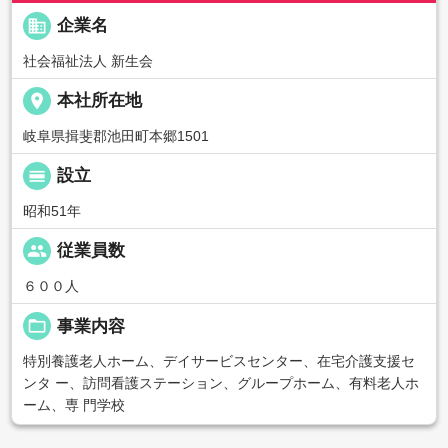
business
企業名
社会福祉法人 新生会
place
本社所在地
岐阜県揖斐郡池田町本郷1501
calendar_view_day
設立
昭和51年
people
従業員数
６００人
folder_open
事業内容
特別養護老人ホーム、デイサービスセンター、在宅介護支援セ
ンタ ー、訪問看護ステーション、グループホーム、有料老人ホ
ーム、専 門学校