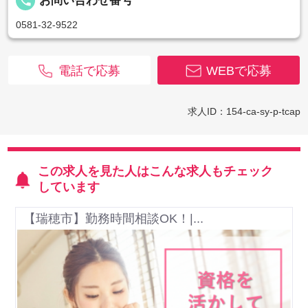
local_phone
お問い合わせ番号
0581-32-9522
電話で応募
WEBで応募
求人ID：154-ca-sy-p-tcap
この求人を見た人はこんな求人もチェック
しています
【瑞穂市】勤務時間相談OK！|...