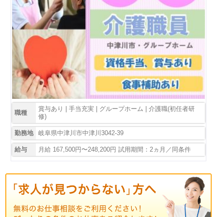
賞与あり | 手当充実 | グループホーム | 介護職(初任者研
職種
修)
勤務地
岐阜県中津川市中津川3042-39
給与
月給 167,500円〜248,200円 試用期間：2ヵ月／同条件