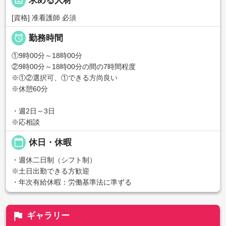
portrait
求める人材
[資格] 准看護師 必須

勤務時間
①9時00分～18時00分
②9時00分～18時00分の間の7時間程度
※①②選択可、①できる方尚良い
※休憩60分
・週2日～3日
※応相談
calendar_today
休日・休暇
・週休二日制（シフト制）
※土日出勤できる方歓迎
・年次有給休暇：労働基準法に準ずる
flag
ギャラリー