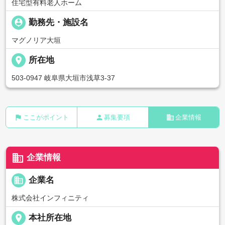
住宅型有料老人ホーム
person_pin
勤務先・施設名
マグノリア大垣
place
所在地
503-0947 岐阜県大垣市浅草3-37
flag
person
business
ここがポイント
募集要項
企業情報
business
企業情報
business
企業名
株式会社インフィニティ
place
本社所在地