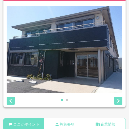


flag
person
business
ここがポイント
募集要項
企業情報