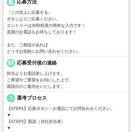
description
応募方法
『この求人に応募する』
ボタンよりご応募ください。
エントリーは30秒程度の簡単な入力です！
直接のお電話もお待ちしております！
また、ご相談があれば
どうぞお気軽にお問い合わせください。
chat
応募受付後の連絡
担当よりお電話差し上げます。
ご希望やご要望をお伺いした上で、
面談日のご案内をいたします。
replay
選考プロセス
【STEP1】応募ボタン・お電話にてお問合わせください。
▼
【STEP2】面談（当社担当者）
▼