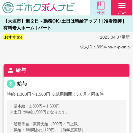
menu
検索
ﾒﾆｭｰ
【大垣市】週２日～勤務OK♪土日は時給アップ！| 准看護師 |
有料老人ホーム | パート
おすすめ!
2023.04.07更新
求人ID：3994-ns-jn-p-snjp
person
給与
attach_money
給与
時給 1,300円〜1,500円
※試用期間：3ヵ月／同条件
・基本給：1,300円～1,500円
※土日は時給1,500円となります。
・通勤手当：実費支給（200円／日上限）
・昇給：1時間あたり20円～（前年度実績）