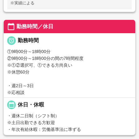
※実績による
calendar_today
勤務時間／休日

勤務時間
①9時00分～18時00分
②9時00分～18時00分の間の7時間程度
※①②選択可、①できる方尚良い
※休憩60分
・週2日～3日
※応相談
calendar_today
休日・休暇
・週休二日制（シフト制）
※土日出勤できる方歓迎
・年次有給休暇：労働基準法に準ずる