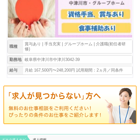
賞与あり | 手当充実 | グループホーム | 介護職(初任者研
職種
修)
勤務地
岐阜県中津川市中津川3042-39
給与
月給 167,500円〜248,200円 試用期間：2ヵ月／同条件
ギホク求⼈ナビ
求人情報