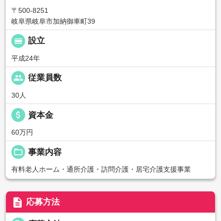
〒500-8251
岐阜県岐阜市加納御車町39
calendar_view_day
設立
平成24年
people
従業員数
30人
attach_money
資本金
60万円
folder_open
事業内容
有料老人ホーム・通所介護・訪問介護・居宅介護支援事業
description
応募方法