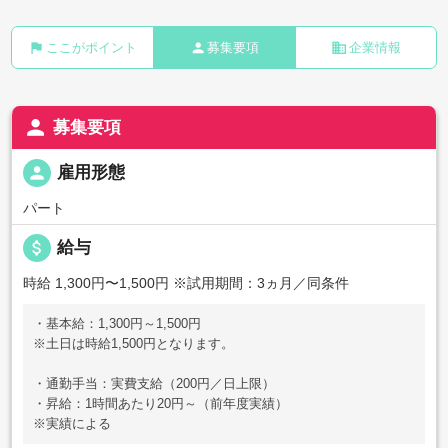
flag
person
business
ここがポイント
募集要項
企業情報
person
募集要項
person
雇用形態
パート
attach_money
給与
時給 1,300円〜1,500円
※試用期間：3ヵ月／同条件
・基本給：1,300円～1,500円
※土日は時給1,500円となります。
・通勤手当：実費支給（200円／日上限）
・昇給：1時間あたり20円～（前年度実績）
※実績による