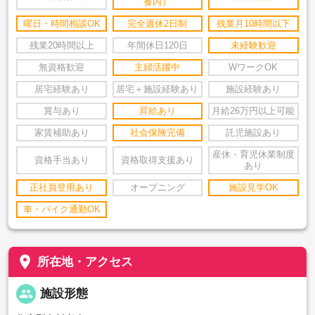
養内）
曜日・時間相談OK
完全週休2日制
残業月10時間以下
残業20時間以上
年間休日120日
未経験歓迎
無資格歓迎
主婦活躍中
WワークOK
居宅経験あり
居宅＋施設経験あり
施設経験あり
賞与あり
昇給あり
月給26万円以上可能
家賃補助あり
社会保険完備
託児施設あり
産休・育児休業制度
資格手当あり
資格取得支援あり
あり
正社員登用あり
オープニング
施設見学OK
車・バイク通勤OK
place
所在地・アクセス
people
施設形態