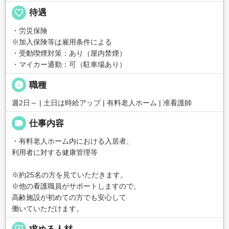
favorite_border
待遇
・労災保険
※加入保険等は雇用条件による
・受動喫煙対策：あり（屋内禁煙）
・マイカー通勤：可（駐車場あり）
info
職種
週2日～ | 土日は時給アップ | 有料老人ホーム | 准看護師
label
仕事内容
・有料老人ホーム内における入居者、
利用者に対する健康管理等
※約25名の方を見ていただきます。
※他の看護職員がサポートしますので、
高齢施設が初めての方でも安心して
働いていただけます。