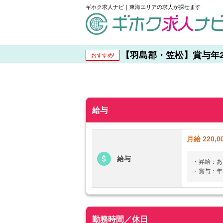
ギホク求人ナビ｜東海エリアの求人が探せます
schedule
【羽島郡・笠松】賞与年2回支
おすすめ!
給与
月給 220,0
給与
・昇給：あ
・賞与：年
勤務時間／休日