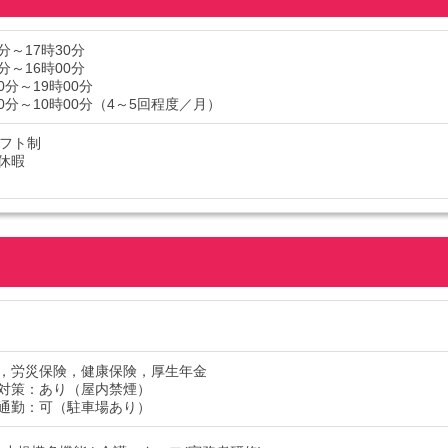
0分～17時30分
0分～16時00分
0分～19時00分
00分～10時00分（4～5回程度／月）
シフト制
休暇
，労災保険，健康保険，厚生年金
対策：あり（屋内禁煙）
通勤：可（駐車場あり）