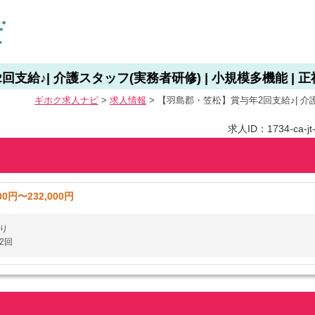
給♪| 介護スタッフ(実務者研修) | 小規模多機能 | 正社
ギホク求⼈ナビ
>
求人情報
>
【羽島郡・笠松】賞与年2回支給♪| 介護ス
求人ID：1734-ca-jt-f
00円〜232,000円
り
2回