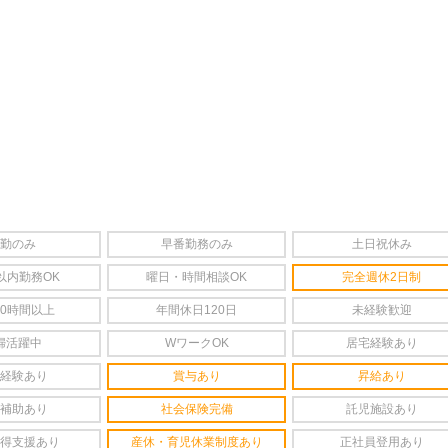
勤のみ
早番勤務のみ
土日祝休み
以内勤務OK
曜日・時間相談OK
完全週休2日制
20時間以上
年間休日120日
未経験歓迎
婦活躍中
WワークOK
居宅経験あり
経験あり
賞与あり
昇給あり
補助あり
社会保険完備
託児施設あり
得支援あり
産休・育児休業制度あり
正社員登用あり