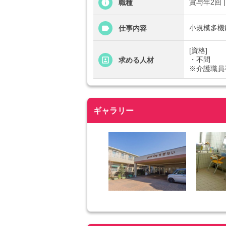
賞与年2回 
職種
小規模多機
仕事内容
[資格]
・不問
求める人材
※介護職員
ギャラリー