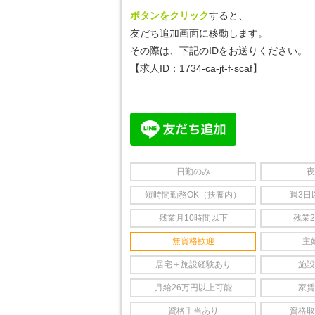
ボタンをクリック
すると、
友だち追加画面に移動します。
その際は、下記のIDをお送りください。
【求人ID：
1734-ca-jt-f-scaf
】
日勤のみ
夜
短時間勤務OK（扶養内）
週3日
残業月10時間以下
残業
無資格歓迎
主
居宅＋施設経験あり
施設
月給26万円以上可能
家賃
資格手当あり
資格取