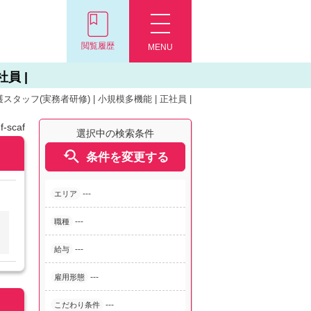
閲覧履歴
MENU
員 |
タッフ(実務者研修) | 小規模多機能 | 正社員 |
-scaf
選択中の検索条件

条件を変更する
---
エリア
---
職種
---
給与
---
雇用形態
---
こだわり条件