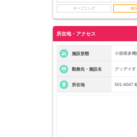
オープニング
施
所在地・アクセス
小規模多機
施設形態
グッデイす
勤務先・施設名
501-60
所在地