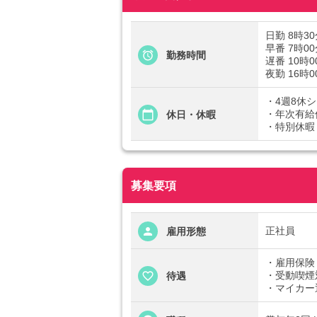
日勤 8時3
早番 7時0
勤務時間
遅番 10時0
夜勤 16時
・4週8休
・年次有給
休日・休暇
・特別休暇
募集要項
正社員
雇用形態
・雇用保険
・受動喫煙
待遇
・マイカー