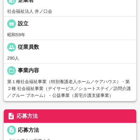
business
企業名
社会福祉法人 井ノ口会
calendar_view_day
設立
昭和59年
people
従業員数
290人
folder_open
事業内容
第１種社会福祉事業（特別養護老人ホーム／ケアハウス）・第
２種 社会福祉事業（デイサービス／ショートステイ／訪問介護
／グルー プホーム）・公益事業（居宅介護支援事業）
description
応募方法
description
応募方法