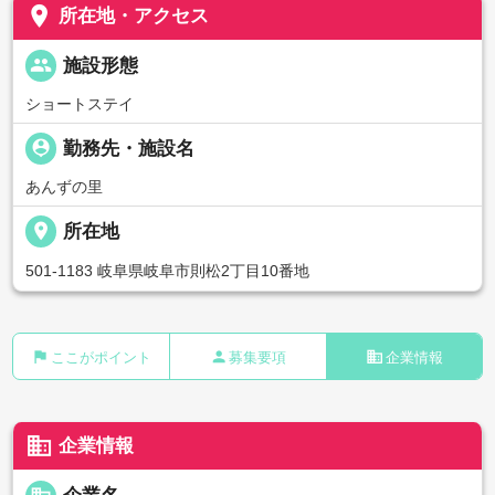
place
所在地・アクセス
people
施設形態
ショートステイ
person_pin
勤務先・施設名
あんずの里
place
所在地
501-1183 岐阜県岐阜市則松2丁目10番地
flag
person
business
ここがポイント
募集要項
企業情報
business
企業情報