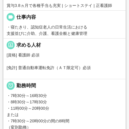
賞与3.8ヵ月で各種手当も充実 | ショートステイ | 正看護師
label
仕事内容
・寝たきり、認知症老人の日常生活における
支援並びに介助、介護、看護全般と健康管理
portrait
求める人材
[資格] 看護師 必須
[免許] 普通自動車運転免許（ＡＴ限定可）必須

勤務時間
・7時30分～16時30分
・8時30分～17時30分
・11時00分～20時00分
または
・7時30分～20時00分の間の8時間
（変則勤務）