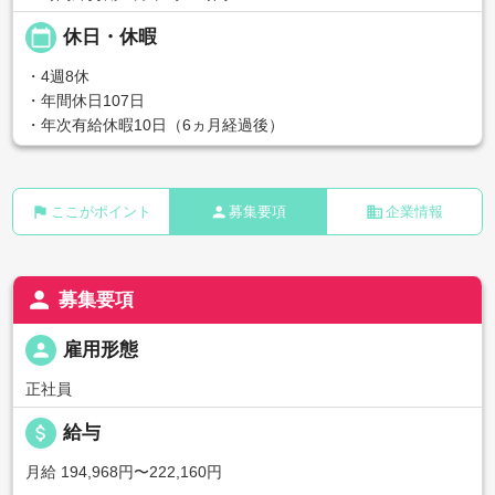
calendar_today
休日・休暇
・4週8休
・年間休日107日
・年次有給休暇10日（6ヵ月経過後）
flag
person
business
ここがポイント
募集要項
企業情報
person
募集要項
person
雇用形態
正社員
attach_money
給与
月給 194,968円〜222,160円