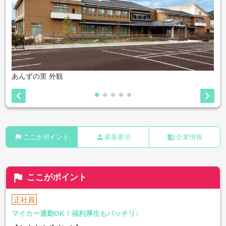
あんずの里 外観


flag
person
business
ここがポイント
募集要項
企業情報
flag
ここがポイント
正社員
マイカー通勤OK！福利厚生もバッチリ♪