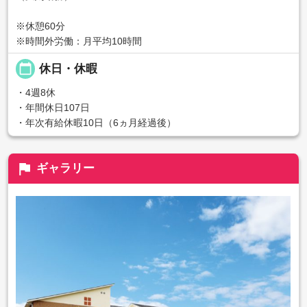
※休憩60分
※時間外労働：月平均10時間
calendar_today
休日・休暇
・4週8休
・年間休日107日
・年次有給休暇10日（6ヵ月経過後）
flag
ギャラリー