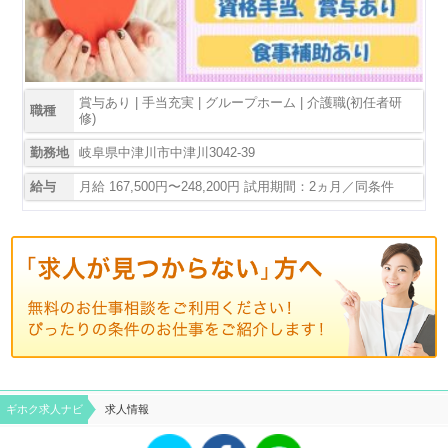
賞与あり | 手当充実 | グループホーム | 介護職(初任者研
職種
修)
勤務地
岐阜県中津川市中津川3042-39
給与
月給 167,500円〜248,200円 試用期間：2ヵ月／同条件
ギホク求⼈ナビ
求人情報