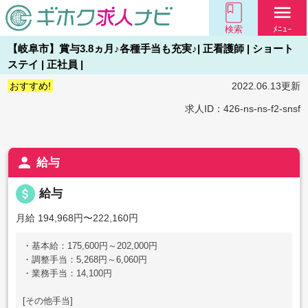
menu
検索
ﾒﾆｭｰ
【岐阜市】賞与3.8ヵ月♪各種手当も充実♪| 正看護師 | ショート
ステイ | 正社員 |
おすすめ!
2022.06.13更新
求人ID：426-ns-ns-f2-snsf
person
給与
attach_money
給与
月給 194,968円〜222,160円
・基本給：175,600円～202,000円
・調整手当：5,268円～6,060円
・業務手当：14,100円
[その他手当]