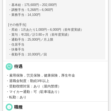
・基本給：175,600円～202,000円
・調整手当：5,268円～6,060円
・業務手当：14,100円
[その他手当]
・昇給：1月あたり1,000円～6,000円（前年度実績）
・賞与：年2回／計3.80ヶ月（前年度実績）
・通勤手当：25,000円／月上限
・住居手当
・扶養手当
・夜勤手当：10,000円／回
favorite_border
待遇
・雇用保険，労災保険，健康保険，厚生年金
・退職金制度：勤続3年以上
・受動喫煙対策：あり（屋内禁煙）
・マイカー通勤：可（駐車場あり）
・転勤：あり
info
職種