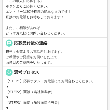
『この求人に応募する』
ボタンよりご応募ください。
エントリーは30秒程度の簡単な入力です！
直接のお電話もお待ちしております！
また、ご相談があれば
どうぞお気軽にお問い合わせください。
chat
応募受付後の連絡
担当：金森よりお電話差し上げます。
ご希望やご要望をお伺いした上で、
面談日のご案内をいたします。
replay
選考プロセス
【STEP1】応募ボタン・お電話にてお問合わせください。
▼
【STEP2】面談（当社担当者）
▼
【STEP3】面接（施設面接担当者）
▼