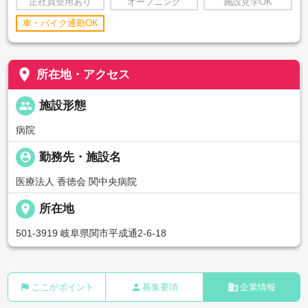
正社員登用あり
オープニング
施設見学OK
車・バイク通勤OK
place
所在地・アクセス
people
施設形態
病院
person_pin
勤務先・施設名
医療法人 香徳会 関中央病院
place
所在地
501-3919 岐阜県関市平成通2-6-18
flag
person
business
ここがポイント
募集要項
企業情報