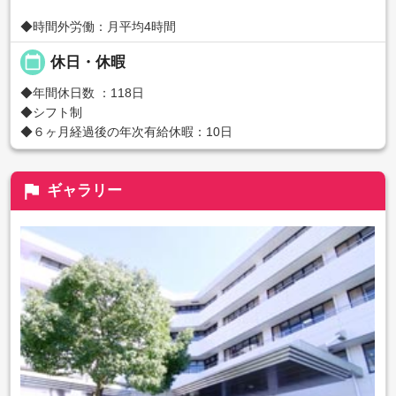
◆時間外労働：月平均4時間
calendar_today
休日・休暇
◆年間休日数 ：118日
◆シフト制
◆６ヶ月経過後の年次有給休暇：10日
flag
ギャラリー