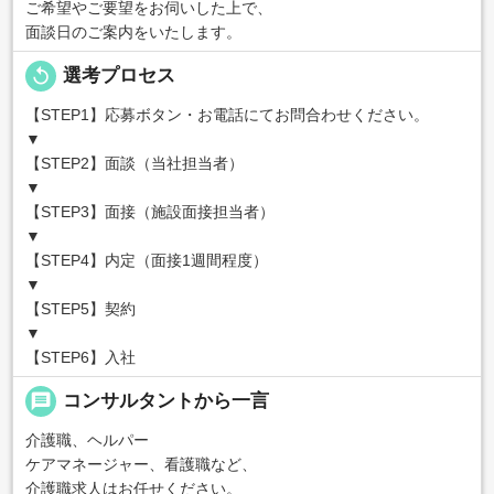
ご希望やご要望をお伺いした上で、
面談日のご案内をいたします。
replay
選考プロセス
【STEP1】応募ボタン・お電話にてお問合わせください。
▼
【STEP2】面談（当社担当者）
▼
【STEP3】面接（施設面接担当者）
▼
【STEP4】内定（面接1週間程度）
▼
【STEP5】契約
▼
【STEP6】入社
message
コンサルタントから一言
介護職、ヘルパー
ケアマネージャー、看護職など、
介護職求人はお任せください。