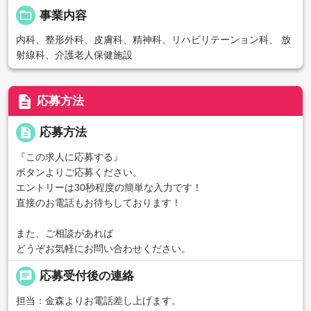
folder_open
事業内容
内科、整形外科、皮膚科、精神科、リハビリテーンョン科、 放
射線科、介護老人保健施設
description
応募方法
description
応募方法
『この求人に応募する』
ボタンよりご応募ください。
エントリーは30秒程度の簡単な入力です！
直接のお電話もお待ちしております！
また、ご相談があれば
どうぞお気軽にお問い合わせください。
chat
応募受付後の連絡
担当：金森よりお電話差し上げます。