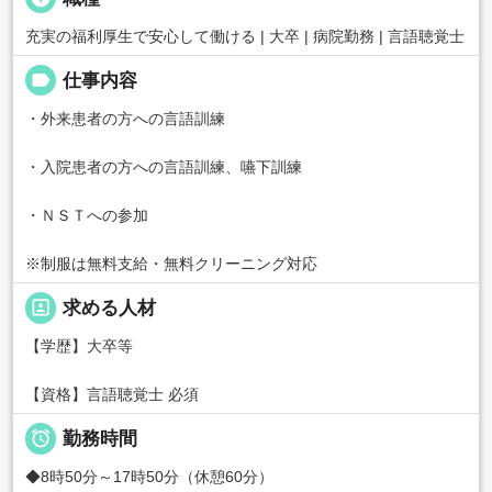
充実の福利厚生で安心して働ける | 大卒 | 病院勤務 | 言語聴覚士
label
仕事内容
・外来患者の方への言語訓練
・入院患者の方への言語訓練、嚥下訓練
・ＮＳＴへの参加
※制服は無料支給・無料クリーニング対応
portrait
求める人材
【学歴】大卒等
【資格】言語聴覚士 必須

勤務時間
◆8時50分～17時50分（休憩60分）