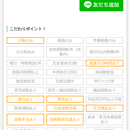
こだわりポイント！
日勤のみ
夜勤のみ
早番勤務のみ
短時間勤務OK（扶
土日祝休み
週3日以内勤務OK
養内）
曜日・時間相談OK
完全週休2日制
残業月10時間以下
残業20時間以上
年間休日120日
未経験歓迎
無資格歓迎
主婦活躍中
WワークOK
居宅経験あり
居宅＋施設経験あり
施設経験あり
賞与あり
昇給あり
月給26万円以上可能
家賃補助あり
社会保険完備
託児施設あり
産休・育児休業制度
資格手当あり
資格取得支援あり
あり