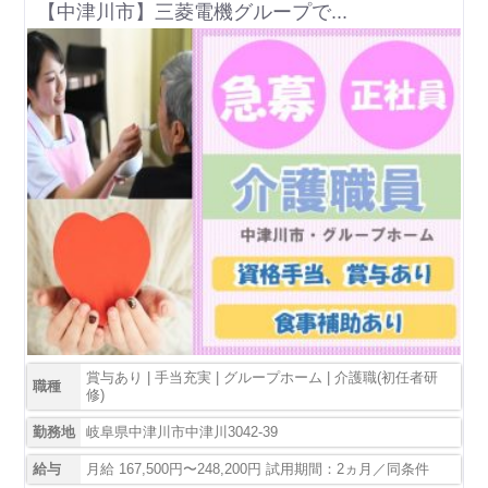
【中津川市】三菱電機グループで...
賞与あり | 手当充実 | グループホーム | 介護職(初任者研
職種
修)
勤務地
岐阜県中津川市中津川3042-39
給与
月給 167,500円〜248,200円 試用期間：2ヵ月／同条件