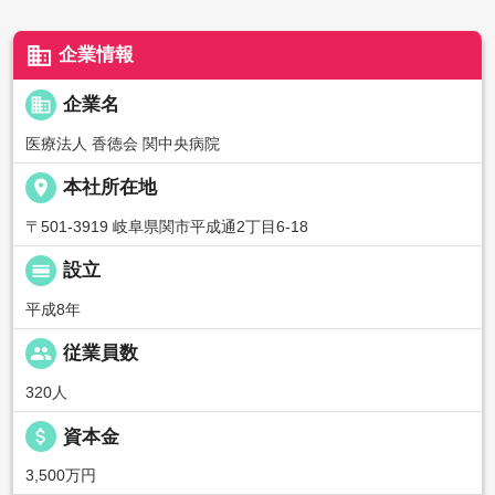
business
企業情報
business
企業名
医療法人 香徳会 関中央病院
place
本社所在地
〒501-3919 岐阜県関市平成通2丁目6-18
calendar_view_day
設立
平成8年
people
従業員数
320人
attach_money
資本金
3,500万円