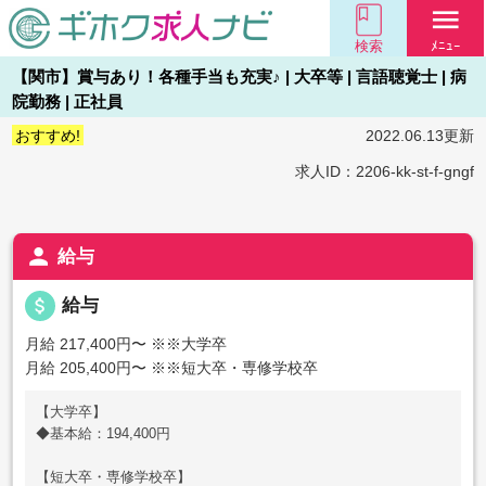
menu
検索
ﾒﾆｭｰ
【関市】賞与あり！各種手当も充実♪ | 大卒等 | 言語聴覚士 | 病
院勤務 | 正社員
おすすめ!
2022.06.13更新
求人ID：2206-kk-st-f-gngf
person
給与
attach_money
給与
月給 217,400円〜
※※大学卒
月給 205,400円〜
※※短大卒・専修学校卒
【大学卒】
◆基本給：194,400円
【短大卒・専修学校卒】