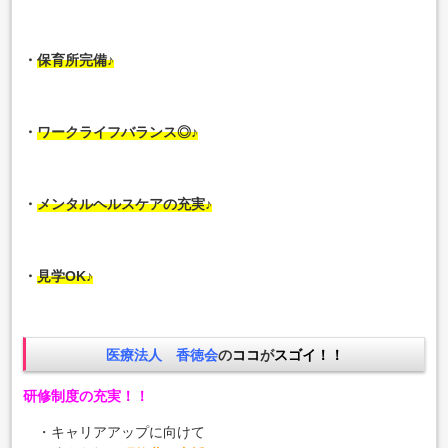
・
保育所完備♪
・
ワークライフバランス◎♪
・
メンタルヘルスケアの充実♪
・
見学OK♪
医療法人 香徳会
の
ココ
が
スゴイ！！
研修制度の充実！！
・キャリアアップに向けて