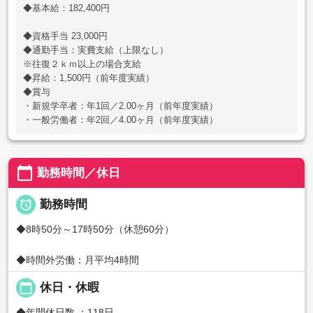
◆基本給：182,400円
◆資格手当 23,000円
◆通勤手当：実費支給（上限なし）
※往復２ｋｍ以上の場合支給
◆昇給：1,500円（前年度実績）
◆賞与
・新規学卒者：年1回／2.00ヶ月（前年度実績）
・一般労働者：年2回／4.00ヶ月（前年度実績）
calendar_today
勤務時間／休日

勤務時間
◆8時50分～17時50分（休憩60分）
◆時間外労働：月平均4時間
calendar_today
休日・休暇
◆年間休日数 ：118日