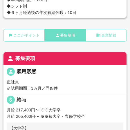
◆シフト制
◆６ヶ月経過後の年次有給休暇：10日
flag
person
business
ここがポイント
募集要項
企業情報
person
募集要項
person
雇用形態
正社員
※試用期間：3ヵ月／同条件
attach_money
給与
月給 217,400円〜
※※大学卒
月給 205,400円〜
※※短大卒・専修学校卒
【大学卒】