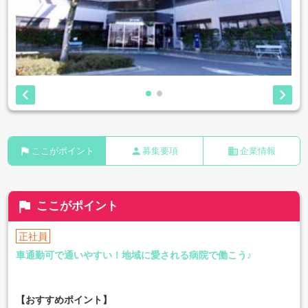


flag
person
business
ここがポイント
募集要項
企業情報
flag
ここがポイント
正社員
車通勤可で通いやすい！地域に愛される病院で働こう♪
【おすすめポイント】