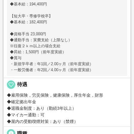
◆基本給：194,400円
【短大卒・専修学校卒】
◆基本給：182,400円
◆資格手当 23,000円
◆通勤手当：実費支給（上限なし）
※往復２ｋｍ以上の場合支給
◆昇給：1,500円（前年度実績）
◆賞与
・新規学卒者：年1回／2.00ヶ月（前年度実績）
・一般労働者：年2回／4.00ヶ月（前年度実績）
favorite_border
待遇
◆雇用保険，労災保険，健康保険，厚生年金，財形
◆確定拠出年金
◆退職金制度：あり（勤続3年以上）
◆マイカー通勤：可
◆屋内の受動喫煙対策：あり（禁煙）
info
職種