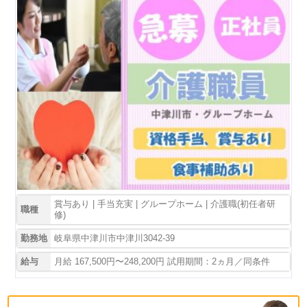
賞与あり | 手当充実 | グループホーム | 介護職(初任者研
職種
修)
勤務地
岐阜県中津川市中津川3042-39
給与
月給 167,500円〜248,200円 試用期間：2ヵ月／同条件