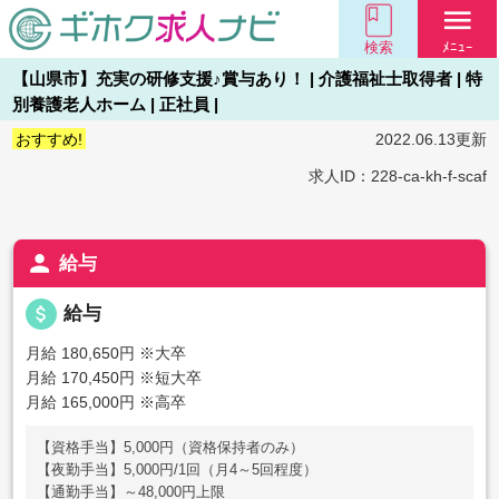
menu
検索
ﾒﾆｭｰ
【山県市】充実の研修支援♪賞与あり！ | 介護福祉士取得者 | 特
別養護老人ホーム | 正社員 |
おすすめ!
2022.06.13更新
求人ID：228-ca-kh-f-scaf
person
給与
attach_money
給与
月給 180,650円
※大卒
月給 170,450円
※短大卒
月給 165,000円
※高卒
【資格手当】5,000円（資格保持者のみ）
【夜勤手当】5,000円/1回（月4～5回程度）
【通勤手当】～48,000円上限