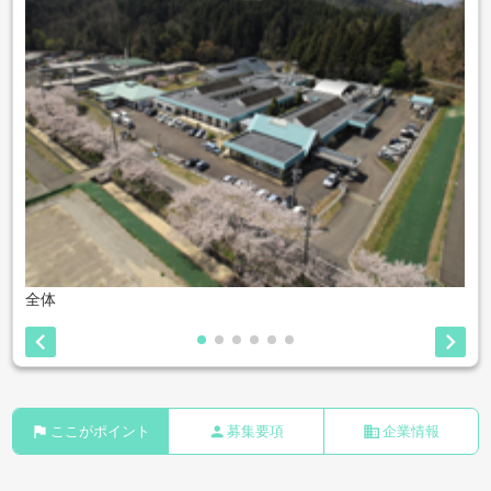
全体


flag
person
business
ここがポイント
募集要項
企業情報