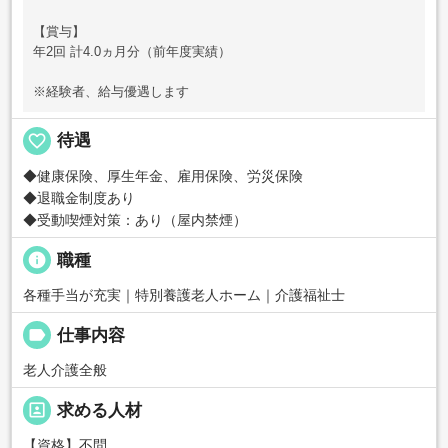
【賞与】
年2回 計4.0ヵ月分（前年度実績）
※経験者、給与優遇します
favorite_border
待遇
◆健康保険、厚生年金、雇用保険、労災保険
◆退職金制度あり
◆受動喫煙対策：あり（屋内禁煙）
info
職種
各種手当が充実｜特別養護老人ホーム｜介護福祉士
label
仕事内容
老人介護全般
portrait
求める人材
【資格】不問