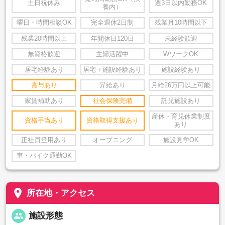
土日祝休み
週3日以内勤務OK
養内）
曜日・時間相談OK
完全週休2日制
残業月10時間以下
残業20時間以上
年間休日120日
未経験歓迎
無資格歓迎
主婦活躍中
WワークOK
居宅経験あり
居宅＋施設経験あり
施設経験あり
賞与あり
昇給あり
月給26万円以上可能
家賃補助あり
社会保険完備
託児施設あり
産休・育児休業制度
資格手当あり
資格取得支援あり
あり
正社員登用あり
オープニング
施設見学OK
車・バイク通勤OK
place
所在地・アクセス
people
施設形態