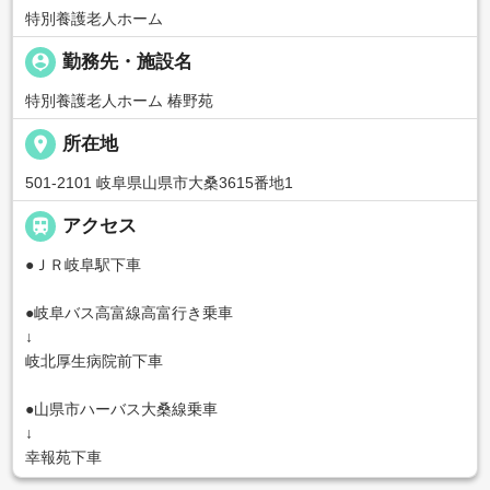
特別養護老人ホーム
person_pin
勤務先・施設名
特別養護老人ホーム 椿野苑
place
所在地
501-2101 岐阜県山県市大桑3615番地1

アクセス
●ＪＲ岐阜駅下車
●岐阜バス高富線高富行き乗車
↓
岐北厚生病院前下車
●山県市ハーバス大桑線乗車
↓
幸報苑下車