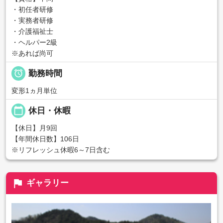
・初任者研修
・実務者研修
・介護福祉士
・ヘルパー2級
※あれば尚可

勤務時間
変形1ヵ月単位
calendar_today
休日・休暇
【休日】月9回
【年間休日数】106日
※リフレッシュ休暇6～7日含む
flag
ギャラリー