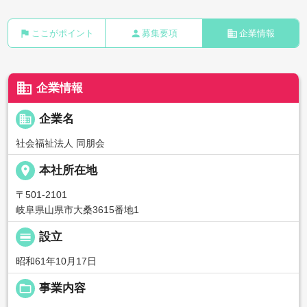
flag
person
business
ここがポイント
募集要項
企業情報
business
企業情報
business
企業名
社会福祉法人 同朋会
place
本社所在地
〒501-2101
岐阜県山県市大桑3615番地1
calendar_view_day
設立
昭和61年10月17日
folder_open
事業内容