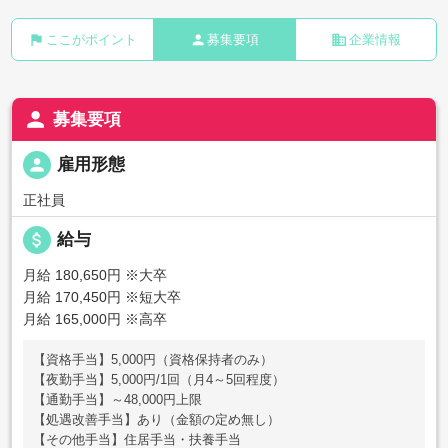
flag
person
business
ここがポイント
募集要項
企業情報
person
募集要項
person
雇用形態
正社員
attach_money
給与
月給 180,650円
※大卒
月給 170,450円
※短大卒
月給 165,000円
※高卒
【資格手当】5,000円（資格保持者のみ）
【夜勤手当】5,000円/1回（月4～5回程度）
【通勤手当】～48,000円上限
【処遇改善手当】あり（金額の定め無し）
【その他手当】住居手当・扶養手当