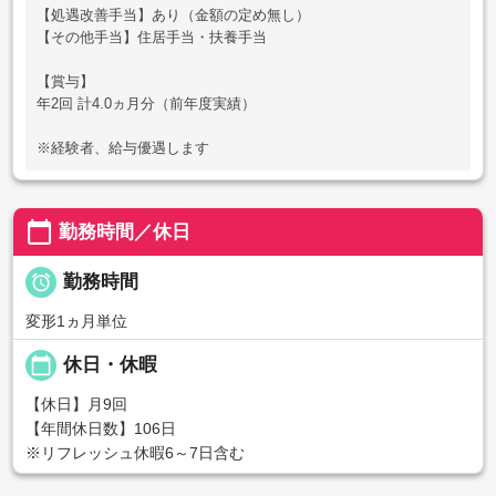
【処遇改善手当】あり（金額の定め無し）
【その他手当】住居手当・扶養手当
【賞与】
年2回 計4.0ヵ月分（前年度実績）
※経験者、給与優遇します
calendar_today
勤務時間／休日

勤務時間
変形1ヵ月単位
calendar_today
休日・休暇
【休日】月9回
【年間休日数】106日
※リフレッシュ休暇6～7日含む