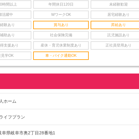
20時間以上
年間休日120日
未経験歓迎
婦活躍中
WワークOK
居宅経験あり
経験あり
賞与あり
昇給あり
補助あり
社会保険完備
託児施設あり
得支援あり
産休・育児休業制度あり
正社員登用あり
設見学OK
車・バイク通勤OK
人ホーム
ライフプラン
85 岐阜県岐阜市奥2丁目28番地1