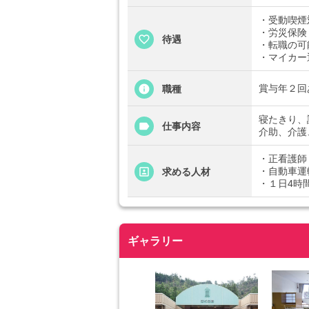
・受動喫煙
・労災保険
待遇
・転職の可
・マイカー
賞与年２回あ
職種
寝たきり、
仕事内容
介助、介護
・正看護師
・自動車運
求める人材
・１日4時
ギャラリー