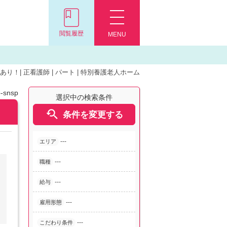
閲覧履歴
MENU
り！| 正看護師 | パート | 特別養護老人ホーム
-snsp
選択中の検索条件

条件を変更する
---
エリア
---
職種
---
給与
---
雇用形態
---
こだわり条件