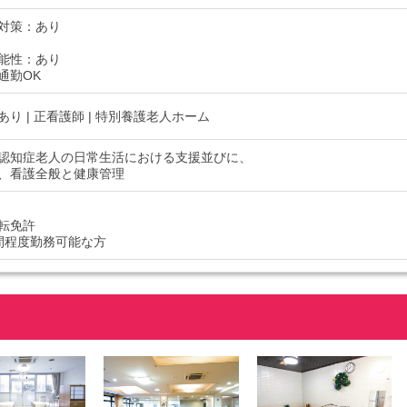
対策：あり
能性：あり
通勤OK
り | 正看護師 | 特別養護老人ホーム
認知症老人の日常生活における支援並びに、
、看護全般と健康管理
転免許
間程度勤務可能な方