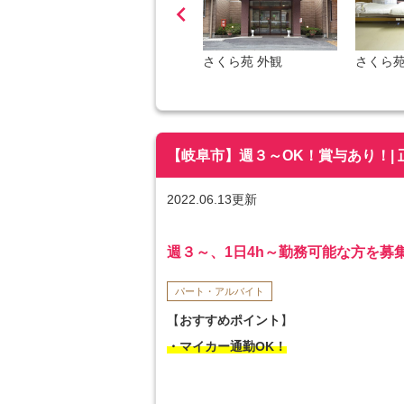

さくら苑 内観３
さくら苑 外観
さくら苑
【岐阜市】週３～OK！賞与あり！| 正
2022.06.13更新
週３～、1日4h～勤務可能な方を募
パート・アルバイト
【
おすすめポイント
】
・マイカー通勤OK！