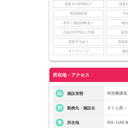
残業月10時間以下
残業
無資格歓迎
主
居宅＋施設経験あり
施設
月給26万円以上可能
家賃
資格手当あり
資格取
オープニング
施
所在地・アクセス
特別養護老
施設形態
さくら苑・
勤務先・施設名
501-11
所在地