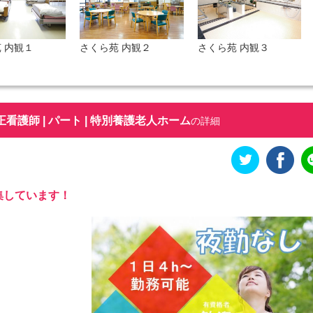
 内観１
さくら苑 内観２
さくら苑 内観３
看護師 | パート | 特別養護老人ホーム
の詳細
集しています！