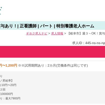
あり！| 正看護師 | パート | 特別養護老人ホーム
ギホク求⼈ナビ
>
求人情報
>
【岐阜市】週３～OK！賞与あ
求人ID：445-ns-ns-np
円〜1,200円
※※試用期間あり：2カ月(労働条件は同じです)
り
／昇給率】
10円〜20円
２回
〜100000円
り：最大7900円