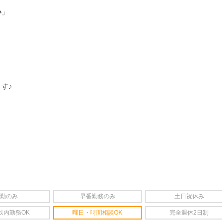
い
」
す♪
勤のみ
早番勤務のみ
土日祝休み
以内勤務OK
曜日・時間相談OK
完全週休2日制