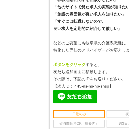
「
他のサイトで見た求人の実態が知りた
「
施設の雰囲気が良い求人を知りたい
」
「
すぐには転職しないので、
良い求人を定期的に紹介して欲しい
」
などのご要望にも岐阜県の介護系職種に
特化した専任のアドバイザーがお応えしま
ボタンをクリック
すると、
友だち追加画面に移動します。
その際は、下記のIDをお送りください。
【求人ID：
445-ns-ns-np-snsp
】
日勤のみ
夜
短時間勤務OK（扶養内）
週3日