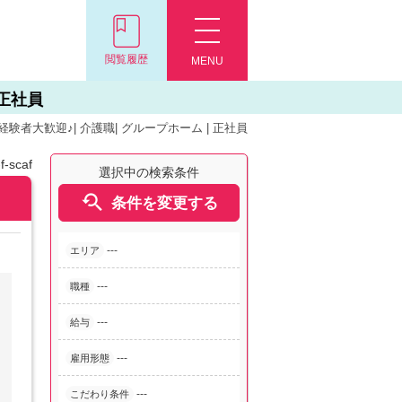
閲覧履歴
MENU
 正社員
者大歓迎♪| 介護職| グループホーム | 正社員
-scaf
選択中の検索条件

条件を変更する
---
エリア
---
職種
---
給与
---
雇用形態
---
こだわり条件