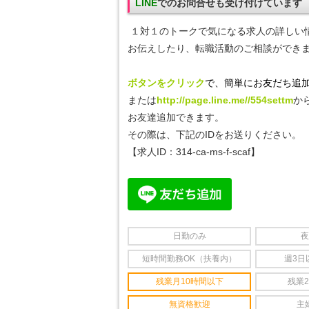
LINE
でのお問合せも受け付けています
１対１のトークで気になる
求人の詳しい
お伝えしたり、転職活動のご相談ができ
ボタンをクリック
で、簡単にお友だち追加
または
http://page.line.me//554settm
か
お友達追加できます。
その際は、下記のIDをお送りください。
【求人ID：314-ca-ms-f-scaf
】
日勤のみ
夜
短時間勤務OK（扶養内）
週3日
残業月10時間以下
残業
無資格歓迎
主