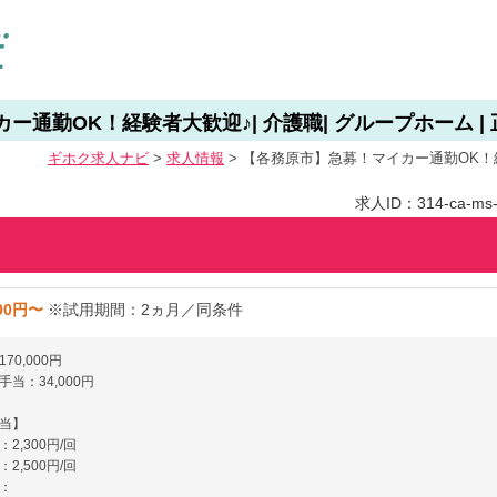
通勤OK！経験者大歓迎♪| 介護職| グループホーム |
ギホク求⼈ナビ
>
求人情報
>
【各務原市】急募！マイカー通勤OK！経験
求人ID：314-ca-ms-f
000円〜
※試用期間：2ヵ月／同条件
70,000円
当：34,000円
当】
2,300円/回
2,500円/回
：