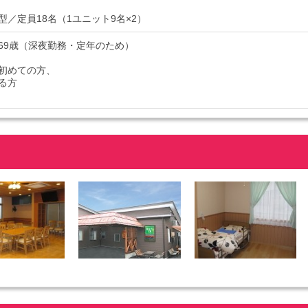
型／定員18名（1ユニット9名×2）
8～69歳（深夜勤務・定年のため）
初めての方、
る方