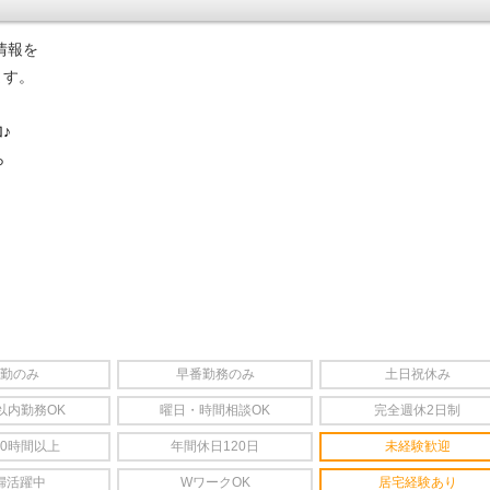
情報を
ます。
♪
ら
勤のみ
早番勤務のみ
土日祝休み
以内勤務OK
曜日・時間相談OK
完全週休2日制
20時間以上
年間休日120日
未経験歓迎
婦活躍中
WワークOK
居宅経験あり