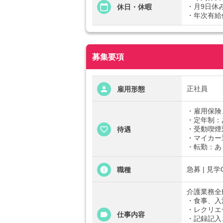
・月9日休
休日・休暇
・年次有給
募集要項
正社員
雇用形態
・雇用保険
・定年制：
・受動喫煙
待遇
・マイカー
・転勤：あ
急募 | 見学
職種
介護業務全
・食事、入
・レクリエ
仕事内容
・記録記入