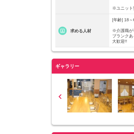
※ユニット
[年齢] 1
※介護職が
求める人材
ブランクあ
大歓迎!!
ギャラリー
