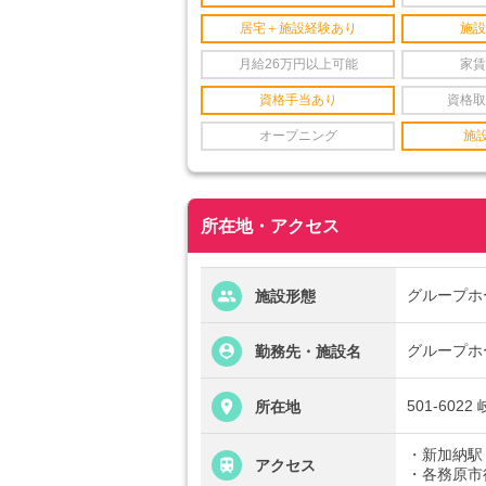
居宅＋施設経験あり
施設
月給26万円以上可能
家賃
資格手当あり
資格取
オープニング
施
所在地・アクセス
グループホ
施設形態
グループホ
勤務先・施設名
501-60
所在地
・新加納駅 
アクセス
・各務原市