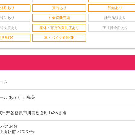
経験あり
賞与あり
昇給あり
補助あり
社会保険完備
託児施設あり
得支援あり
産休・育児休業制度あり
正社員登用あり
設見学OK
車・バイク通勤OK
ーム
ーム あかり 川島苑
22 岐阜県各務原市川島松倉町1435番地
バス34分
役所駅前 バス37分