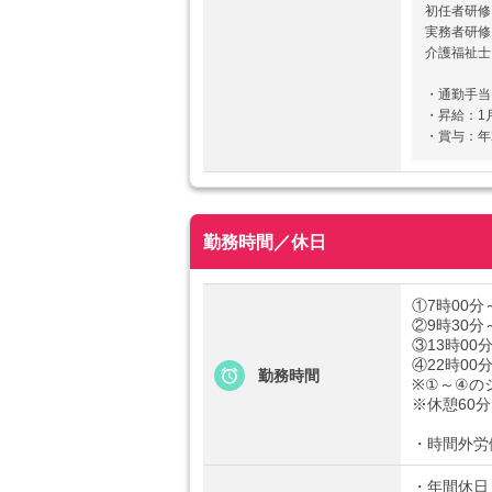
初任者研修（
実務者研修（
介護福祉士（
・通勤手当
・昇給：1
・賞与：年
勤務時間／休日
①7時00分
②9時30分
③13時00
④22時00
勤務時間
※①～④の
※休憩60分
・時間外労
・年間休日