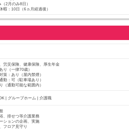
み（2月のみ8日）
休暇：10日（6ヵ月経過後）
、労災保険、健康保険、厚生年金
あり（一律70歳）
対策：あり（屋内禁煙）
通勤：可（駐車場あり）
り（通勤可能な範囲内）
OK | グループホーム | 介護職
般
浴、排せつ等介護業務
ーションの企画、実施
、フロア見守り