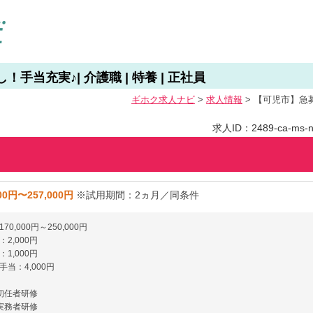
手当充実♪| 介護職 | 特養 | 正社員
ギホク求⼈ナビ
>
求人情報
>
【可児市】急募！
求人ID：2489-ca-ms-nf
00円〜257,000円
※試用期間：2ヵ月／同条件
0,000円～250,000円
2,000円
1,000円
当：4,000円
／初任者研修
／実務者研修