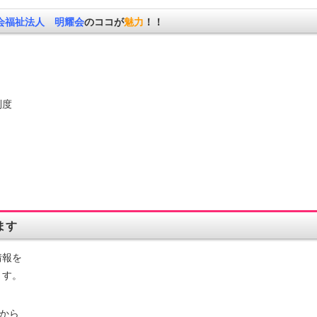
会福祉法人 明耀会
のココが
魅力
！！
制度
ます
情報を
ます。
から