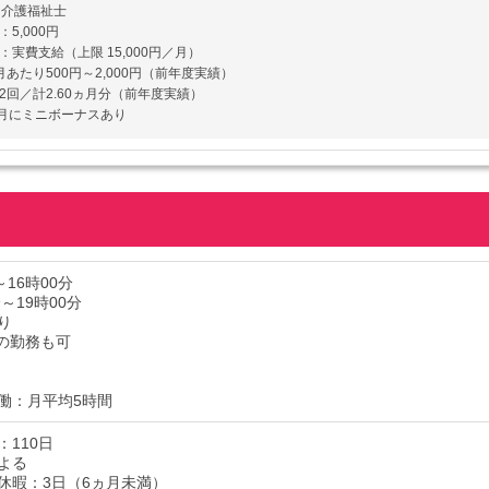
円／介護福祉士
5,000円
：実費支給（上限 15,000円／月）
月あたり500円～2,000円（前年度実績）
2回／計2.60ヵ月分（前年度実績）
1月にミニボーナスあり
～16時00分
分～19時00分
り
の勤務も可
働：月平均5時間
：110日
よる
休暇：3日（6ヵ月未満）