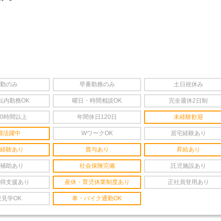
勤のみ
早番勤務のみ
土日祝休み
以内勤務OK
曜日・時間相談OK
完全週休2日制
20時間以上
年間休日120日
未経験歓迎
婦活躍中
WワークOK
居宅経験あり
経験あり
賞与あり
昇給あり
補助あり
社会保険完備
託児施設あり
得支援あり
産休・育児休業制度あり
正社員登用あり
設見学OK
車・バイク通勤OK