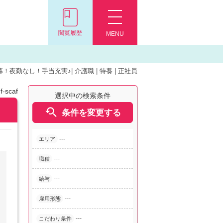
閲覧履歴
MENU
夜勤なし！手当充実♪| 介護職 | 特養 | 正社員
-scaf
選択中の検索条件

条件を変更する
---
エリア
---
職種
---
給与
---
雇用形態
---
こだわり条件