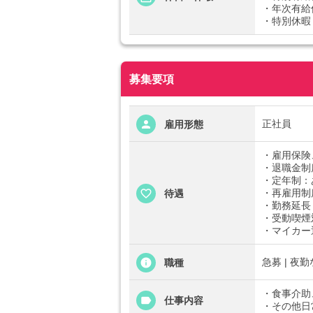
・年次有給
・特別休暇
募集要項
正社員
雇用形態
・雇用保険
・退職金制
・定年制：
・再雇用制
待遇
・勤務延長
・受動喫煙
・マイカー
急募 | 夜勤
職種
・食事介助
仕事内容
・その他日