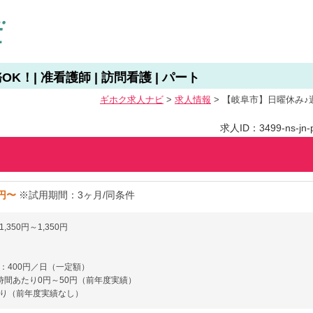
！| 准看護師 | 訪問看護 | パート
ギホク求⼈ナビ
>
求人情報
>
【岐阜市】日曜休み♪週３
求人ID：3499-ns-jn-p
0円〜
※試用期間：3ヶ月/同条件
,350円～1,350円
：400円／日（一定額）
時間あたり0円～50円（前年度実績）
り（前年度実績なし）