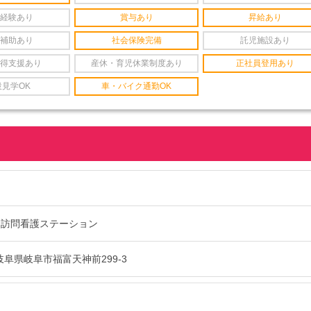
経験あり
賞与あり
昇給あり
補助あり
社会保険完備
託児施設あり
得支援あり
産休・育児休業制度あり
正社員登用あり
設見学OK
車・バイク通勤OK
 訪問看護ステーション
6 岐阜県岐阜市福富天神前299-3