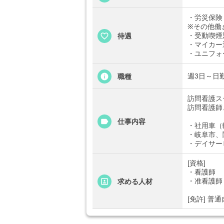
・労災保険
※その他働
・受動喫煙
待遇
・マイカー
・ユニフォ
週3日～日勤
職種
訪問看護ス
訪問看護師
仕事内容
・社用車（
・岐阜市、
・デイサー
[資格]
・看護師
・准看護師
求める人材
[免許] 