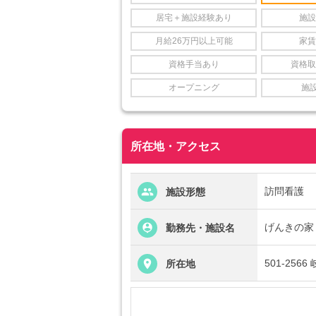
居宅＋施設経験あり
施設
月給26万円以上可能
家賃
資格手当あり
資格取
オープニング
施
所在地・アクセス
訪問看護
施設形態
げんきの家
勤務先・施設名
501-256
所在地