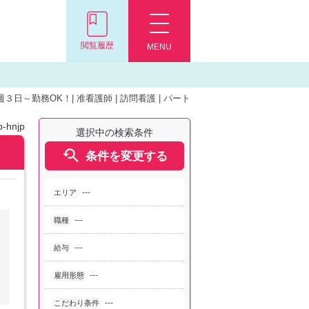
閲覧履歴
MENU
日～勤務OK！| 准看護師 | 訪問看護 | パート
-hnjp
選択中の検索条件

条件を変更する
---
エリア
---
職種
---
給与
---
雇用形態
---
こだわり条件