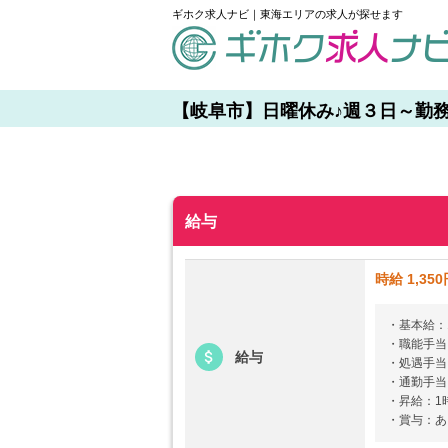
ギホク求人ナビ｜東海エリアの求人が探せます
schedule
【岐阜市】日曜休み♪週３日～勤務OK
給与
時給 1,35
・基本給：1
・職能手当
給与
・処遇手当
・通勤手当
・昇給：1
・賞与：あ