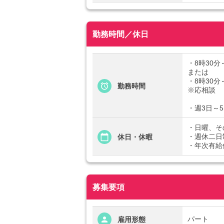
勤務時間／休日
・8時30分
または
・8時30分
勤務時間
※応相談
・週3日～
・日曜、そ
・週休二日
休日・休暇
・年次有給
募集要項
パート
雇用形態