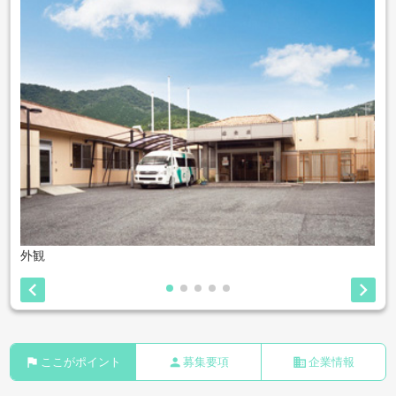
外観


flag
person
business
ここがポイント
募集要項
企業情報