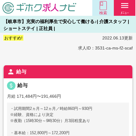
menu
検索
ﾒﾆｭｰ
【岐阜市】充実の福利厚生で安心して働ける♪| 介護スタッフ |
ショートステイ | 正社員 |
おすすめ!
2022.06.13更新
求人ID：3531-ca-ms-f2-scaf
person
給与
attach_money
給与
月給 171,484円〜191,466円
・試用期間2ヵ月～12ヵ月／時給860円～930円
※経験、資格により決定
※夜勤（15時30分～9時30分）月3回程度あり
・基本給：152,800円～172,200円