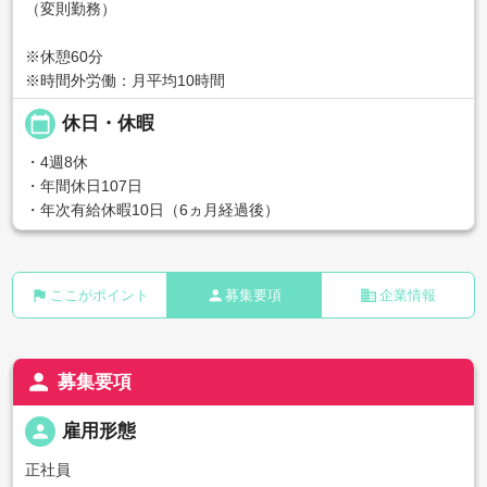
（変則勤務）
※休憩60分
※時間外労働：月平均10時間
calendar_today
休日・休暇
・4週8休
・年間休日107日
・年次有給休暇10日（6ヵ月経過後）
flag
person
business
ここがポイント
募集要項
企業情報
person
募集要項
person
雇用形態
正社員