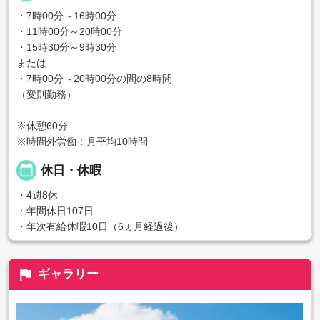
・7時00分～16時00分
・11時00分～20時00分
・15時30分～9時30分
または
・7時00分～20時00分の間の8時間
（変則勤務）
※休憩60分
※時間外労働：月平均10時間
calendar_today
休日・休暇
・4週8休
・年間休日107日
・年次有給休暇10日（6ヵ月経過後）
flag
ギャラリー