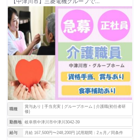
【中津川市】三菱電機グループで...
賞与あり | 手当充実 | グループホーム | 介護職(初任者研
職種
修)
勤務地
岐阜県中津川市中津川3042-39
給与
月給 167,500円〜248,200円 試用期間：2ヵ月／同条件