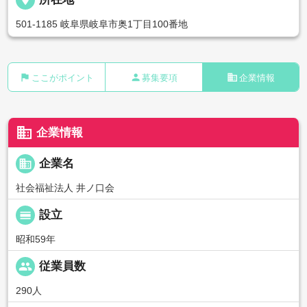
501-1185 岐阜県岐阜市奥1丁目100番地
flag
person
business
ここがポイント
募集要項
企業情報
business
企業情報
business
企業名
社会福祉法人 井ノ口会
calendar_view_day
設立
昭和59年
people
従業員数
290人