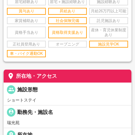
居宅経験あり
居宅＋施設経験あり
施設経験あり
賞与あり
昇給あり
月給26万円以上可能
家賃補助あり
社会保険完備
託児施設あり
産休・育児休業制度
資格手当あり
資格取得支援あり
あり
正社員登用あり
オープニング
施設見学OK
車・バイク通勤OK
place
所在地・アクセス
people
施設形態
ショートステイ
person_pin
勤務先・施設名
瑞光苑
place
所在地