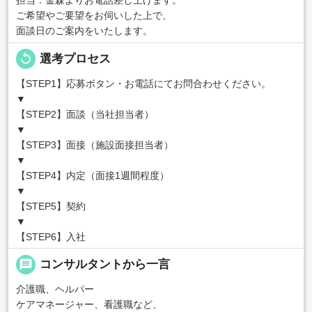
担当：金森よりお電話差し上げます。
ご希望やご要望をお伺いした上で、
面談日のご案内をいたします。
replay
選考プロセス
【STEP1】応募ボタン・お電話にてお問合わせください。
▼
【STEP2】面談（当社担当者）
▼
【STEP3】面接（施設面接担当者）
▼
【STEP4】内定（面接1週間程度）
▼
【STEP5】契約
▼
【STEP6】入社
message
コンサルタントから一言
介護職、ヘルパー
ケアマネージャー、看護職など、