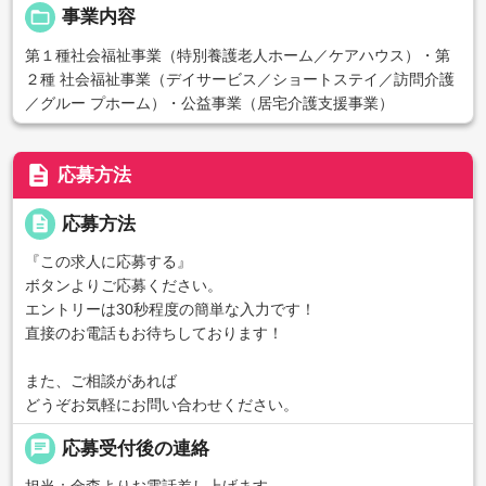
folder_open
事業内容
第１種社会福祉事業（特別養護老人ホーム／ケアハウス）・第
２種 社会福祉事業（デイサービス／ショートステイ／訪問介護
／グルー プホーム）・公益事業（居宅介護支援事業）
description
応募方法
description
応募方法
『この求人に応募する』
ボタンよりご応募ください。
エントリーは30秒程度の簡単な入力です！
直接のお電話もお待ちしております！
また、ご相談があれば
どうぞお気軽にお問い合わせください。
chat
応募受付後の連絡