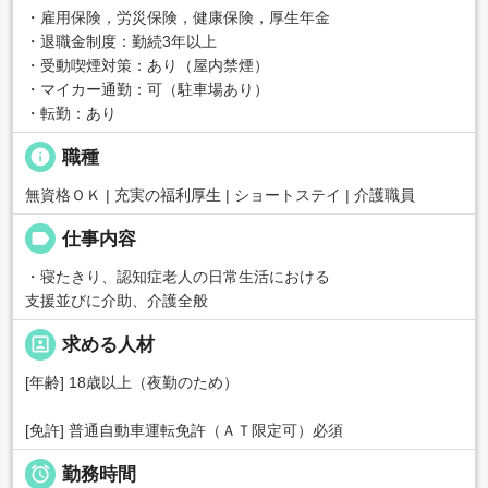
・雇用保険，労災保険，健康保険，厚生年金
・退職金制度：勤続3年以上
・受動喫煙対策：あり（屋内禁煙）
・マイカー通勤：可（駐車場あり）
・転勤：あり
info
職種
無資格ＯＫ | 充実の福利厚生 | ショートステイ | 介護職員
label
仕事内容
・寝たきり、認知症老人の日常生活における
支援並びに介助、介護全般
portrait
求める人材
[年齢] 18歳以上（夜勤のため）
[免許] 普通自動車運転免許（ＡＴ限定可）必須

勤務時間