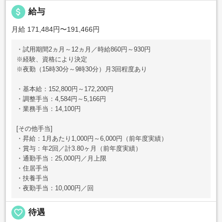
attach_money
給与
月給 171,484円〜191,466円
・試用期間2ヵ月～12ヵ月／時給860円～930円
※経験、資格により決定
※夜勤（15時30分～9時30分）月3回程度あり
・基本給：152,800円～172,200円
・調整手当：4,584円～5,166円
・業務手当：14,100円
[その他手当]
・昇給：1月あたり1,000円～6,000円（前年度実績）
・賞与：年2回／計3.80ヶ月（前年度実績）
・通勤手当：25,000円／月上限
・住居手当
・扶養手当
・夜勤手当：10,000円／回
favorite_border
待遇