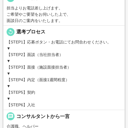
担当よりお電話差し上げます。
ご希望やご要望をお伺いした上で、
面談日のご案内をいたします。
replay
選考プロセス
【STEP1】応募ボタン・お電話にてお問合わせください。
▼
【STEP2】面談（当社担当者）
▼
【STEP3】面接（施設面接担当者）
▼
【STEP4】内定（面接1週間程度）
▼
【STEP5】契約
▼
【STEP6】入社
message
コンサルタントから一言
介護職、ヘルパー