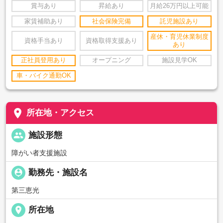
賞与あり
昇給あり
月給26万円以上可能
家賃補助あり
社会保険完備
託児施設あり
産休・育児休業制度
資格手当あり
資格取得支援あり
あり
正社員登用あり
オープニング
施設見学OK
車・バイク通勤OK
place
所在地・アクセス
people
施設形態
障がい者支援施設
person_pin
勤務先・施設名
第三恵光
place
所在地