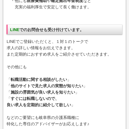
・他にも
医療費補助
や
確定拠出年金制度
など
充実の福利厚生で安定して長く働けます。
LINE
でのお問合せも受け付けています。
LINEでご登録いただくと、１対１のトークで
求人の詳しい情報をお伝えできます。
また定期的におすすめ求人をご紹介させていただきます。
その他にも
「
転職活動に関する相談がしたい
」
「
他のサイトで見た求人の実態が知りたい
」
「
施設の雰囲気が良い求人を知りたい
」
「
すぐには転職しないので、
良い求人を定期的に紹介して欲しい
」
などのご要望にも岐阜県の介護系職種に
特化した専任のアドバイザーがお応えします♪