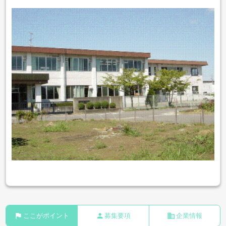
flag
person
business
ここがポイント
募集要項
企業情報