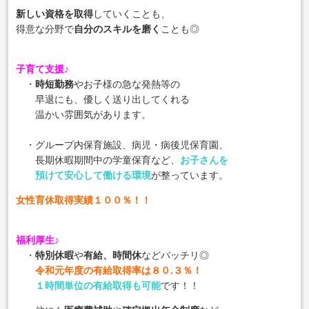
新しい資格を取得
していくことも、
得意な分野で
自分のスキルを磨く
ことも◎
子育て支援♪
・
時短勤務
やお子様の急な発熱等の
早退にも、優しく送り出してくれる
温かい雰囲気があります。
・グループ内保育施設、病児・病後児保育園、
長期休暇期間中の学童保育など、
お子さんを
預けて安心して働ける環境
が整っています。
女性育休取得実績１００％！！
福利厚生♪
・
特別休暇
や
有給、時間休
などバッチリ◎
令和元年度の有給取得率は８０.３％！
１時間単位の有給取得も可能
です！！