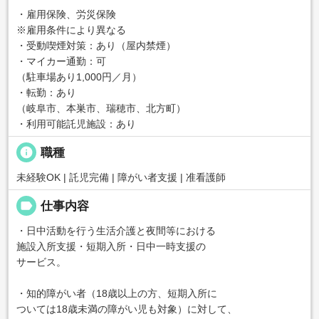
・雇用保険、労災保険
※雇用条件により異なる
・受動喫煙対策：あり（屋内禁煙）
・マイカー通勤：可
（駐車場あり1,000円／月）
・転勤：あり
（岐阜市、本巣市、瑞穂市、北方町）
・利用可能託児施設：あり
info
職種
未経験OK | 託児完備 | 障がい者支援 | 准看護師
label
仕事内容
・日中活動を行う生活介護と夜間等における
施設入所支援・短期入所・日中一時支援の
サービス。
・知的障がい者（18歳以上の方、短期入所に
ついては18歳未満の障がい児も対象）に対して、