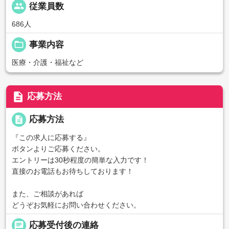
people
従業員数
686人
folder_open
事業内容
医療・介護・福祉など
description
応募方法
description
応募方法
『この求人に応募する』
ボタンよりご応募ください。
エントリーは30秒程度の簡単な入力です！
直接のお電話もお待ちしております！
また、ご相談があれば
どうぞお気軽にお問い合わせください。
chat
応募受付後の連絡