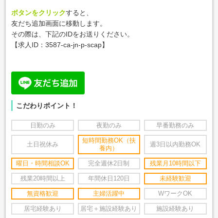
ボタンをクリック
すると、
友だち追加画面に移動します。
その際は、下記のIDをお送りください。
【求人ID：
3587-ca-jn-p-scap
】
こだわりポイント！
日勤のみ
夜勤のみ
早番勤務のみ
短時間勤務OK（扶
土日祝休み
週3日以内勤務OK
養内）
曜日・時間相談OK
完全週休2日制
残業月10時間以下
残業20時間以上
年間休日120日
未経験歓迎
無資格歓迎
主婦活躍中
WワークOK
居宅経験あり
居宅＋施設経験あり
施設経験あり