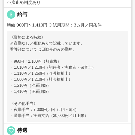
※雇止め制度あり
attach_money
給与
時給 960円〜1,410円
※試用期間：3ヵ月／同条件
《資格による時給》
※夜勤なし／夜勤ありで記載しています。
看護師については日勤帯のみの勤務。
・960円／1,180円（無資格）
・1,010円／1,210円（初任者・実務者・保育士）
・1,110円／1,260円（介護福祉士）
・1,060円／1,210円（社会福祉士）
・1,210円（准看護師）
・1,410円（正看護師）
《その他手当》
・夜勤手当：7,000円／回（月4～6回）
・通勤手当：実費支給（30,000円／月上限）
favorite_border
待遇