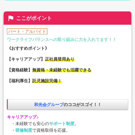
flag
ここがポイント
パート・アルバイト
ワークライフバランスへの取り組みに力を入れてます！！
《おすすめポイント》
【キャリアアップ】
正社員登用あり
【資格経験】
無資格・未経験でも活躍できる
【福利厚生】
託児施設完備
！
和光会グループ
のココがスゴイ！！
キャリアアップ♪
・未経験でも安心の
サポート制度
。
・
研修制度
で資格取得を応援。