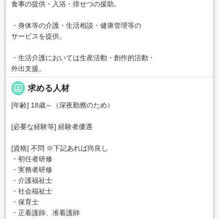
食事の提供・入浴・排せつの援助。
・身体等の介護・生活相談・健康管理等の
サービスを提供。
・生活介護においては生産活動・創作的活動・
外出支援。
portrait
求める人材
[年齢] 18歳～（深夜勤務のため）
[必要な経験等] 経験者優遇
[資格] 不問 ※下記あれば尚良し
・初任者研修
・実務者研修
・介護福祉士
・社会福祉士
・保育士
・正看護師、准看護師