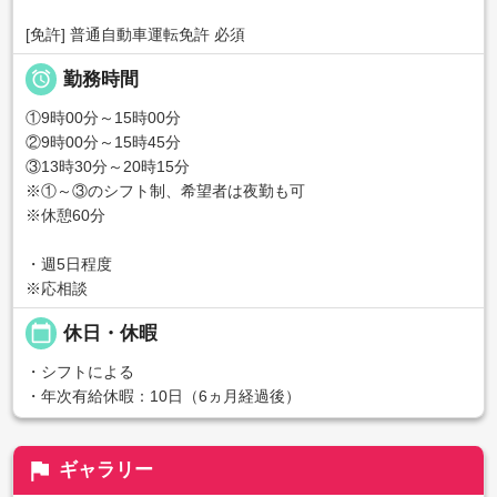
[免許] 普通自動車運転免許 必須

勤務時間
①9時00分～15時00分
②9時00分～15時45分
③13時30分～20時15分
※①～③のシフト制、希望者は夜勤も可
※休憩60分
・週5日程度
※応相談
calendar_today
休日・休暇
・シフトによる
・年次有給休暇：10日（6ヵ月経過後）
flag
ギャラリー