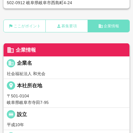
502-0912 岐阜県岐阜市西島町4-24
flag
person
business
ここがポイント
募集要項
企業情報
business
企業情報
business
企業名
社会福祉法人 和光会
place
本社所在地
〒501-0104
岐阜県岐阜市寺田7-95
calendar_view_day
設立
平成10年