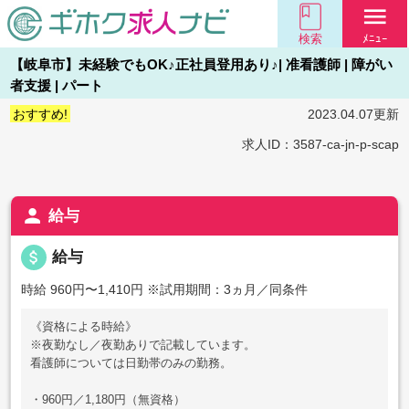
menu
検索
ﾒﾆｭｰ
【岐阜市】未経験でもOK♪正社員登用あり♪| 准看護師 | 障がい
者支援 | パート
おすすめ!
2023.04.07更新
求人ID：3587-ca-jn-p-scap
person
給与
attach_money
給与
時給 960円〜1,410円
※試用期間：3ヵ月／同条件
《資格による時給》
※夜勤なし／夜勤ありで記載しています。
看護師については日勤帯のみの勤務。
・960円／1,180円（無資格）