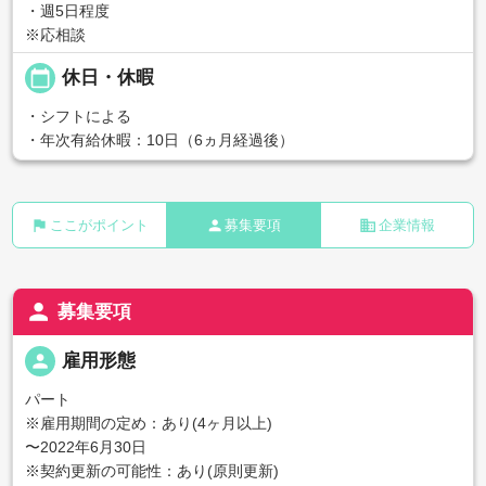
・週5日程度
※応相談
calendar_today
休日・休暇
・シフトによる
・年次有給休暇：10日（6ヵ月経過後）
flag
person
business
ここがポイント
募集要項
企業情報
person
募集要項
person
雇用形態
パート
※雇用期間の定め：あり(4ヶ月以上)
〜2022年6月30日
※契約更新の可能性：あり(原則更新)