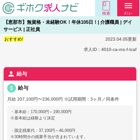
menu
検索
ﾒﾆｭｰ
【恵那市】無資格・未経験OK！年休105日！| 介護職員 | デイ
サービス | 正社員
おすすめ!
2023.04.05更新
求人ID：4010-ca-ms-f-tcaf
person
給与
attach_money
給与
月給 207,100円〜236,000円
※試用期間：3ヶ月／同条件
・基本給：170,000円～190,000円
※基本給は経験より決定
・固定残業代：37,100円～46,000円
※30時間分の残業手当が含まれています。