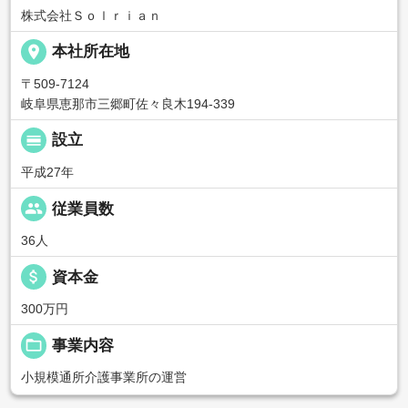
株式会社Ｓｏｌｒｉａｎ
place
本社所在地
〒509-7124
岐阜県恵那市三郷町佐々良木194-339
calendar_view_day
設立
平成27年
people
従業員数
36人
attach_money
資本金
300万円
folder_open
事業内容
小規模通所介護事業所の運営