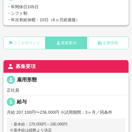
・年間休日105日
・シフト制
・年次有給休暇：10日（6ヵ月経過後）
flag
person
business
ここがポイント
募集要項
企業情報
person
募集要項
person
雇用形態
正社員
attach_money
給与
月給 207,100円〜236,000円
※試用期間：3ヶ月／同条件
・基本給：170,000円～190,000円
※基本給は経験より決定