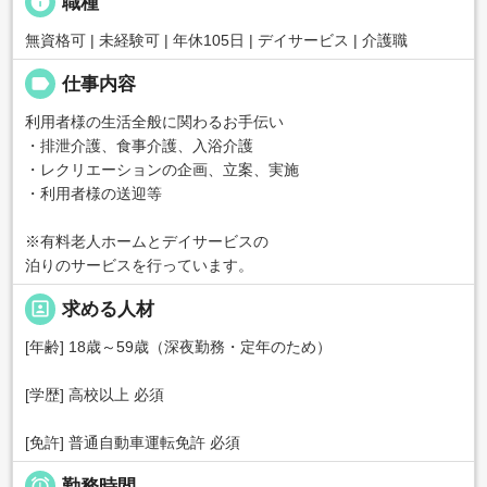
info
職種
無資格可 | 未経験可 | 年休105日 | デイサービス | 介護職
label
仕事内容
利用者様の生活全般に関わるお手伝い
・排泄介護、食事介護、入浴介護
・レクリエーションの企画、立案、実施
・利用者様の送迎等
※有料老人ホームとデイサービスの
泊りのサービスを行っています。
portrait
求める人材
[年齢] 18歳～59歳（深夜勤務・定年のため）
[学歴] 高校以上 必須
[免許] 普通自動車運転免許 必須

勤務時間