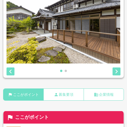


flag
person
business
ここがポイント
募集要項
企業情報
flag
ここがポイント