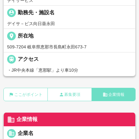
デイサービス
person_pin
勤務先・施設名
デイサ－ビス向日葵永田
place
所在地
509-7204 岐阜県恵那市長島町永田673-7

アクセス
・JR中央本線「恵那駅」より車10分
flag
person
business
ここがポイント
募集要項
企業情報
business
企業情報
business
企業名