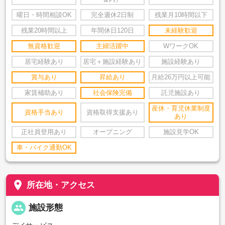
曜日・時間相談OK
完全週休2日制
残業月10時間以下
残業20時間以上
年間休日120日
未経験歓迎
無資格歓迎
主婦活躍中
WワークOK
居宅経験あり
居宅＋施設経験あり
施設経験あり
賞与あり
昇給あり
月給26万円以上可能
家賃補助あり
社会保険完備
託児施設あり
産休・育児休業制度
資格手当あり
資格取得支援あり
あり
正社員登用あり
オープニング
施設見学OK
車・バイク通勤OK
place
所在地・アクセス
people
施設形態