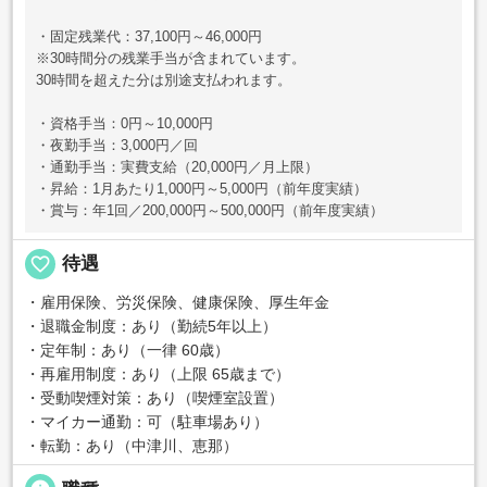
・固定残業代：37,100円～46,000円
※30時間分の残業手当が含まれています。
30時間を超えた分は別途支払われます。
・資格手当：0円～10,000円
・夜勤手当：3,000円／回
・通勤手当：実費支給（20,000円／月上限）
・昇給：1月あたり1,000円～5,000円（前年度実績）
・賞与：年1回／200,000円～500,000円（前年度実績）
favorite_border
待遇
・雇用保険、労災保険、健康保険、厚生年金
・退職金制度：あり（勤続5年以上）
・定年制：あり（一律 60歳）
・再雇用制度：あり（上限 65歳まで）
・受動喫煙対策：あり（喫煙室設置）
・マイカー通勤：可（駐車場あり）
・転勤：あり（中津川、恵那）