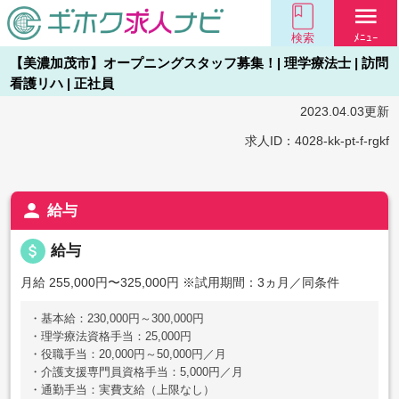
menu
検索
ﾒﾆｭｰ
【美濃加茂市】オープニングスタッフ募集！| 理学療法士 | 訪問
看護リハ | 正社員
2023.04.03更新
求人ID：4028-kk-pt-f-rgkf
person
給与
attach_money
給与
月給 255,000円〜325,000円
※試用期間：3ヵ月／同条件
・基本給：230,000円～300,000円
・理学療法資格手当：25,000円
・役職手当：20,000円～50,000円／月
・介護支援専門員資格手当：5,000円／月
・通勤手当：実費支給（上限なし）