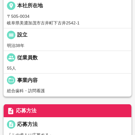
place
本社所在地
〒505-0034
岐阜県美濃加茂市古井町下古井2542-1
calendar_view_day
設立
明治38年
people
従業員数
55人
folder_open
事業内容
総合歯科・訪問看護
description
応募方法
description
応募方法
『この求人に応募する』