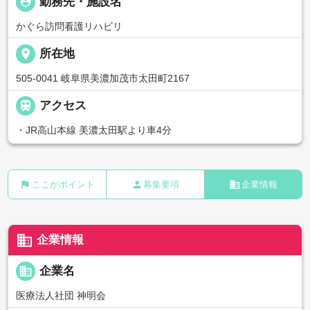
person_pin
勤務先・施設名
かぐら訪問看護リハビリ
place
所在地
505-0041 岐阜県美濃加茂市太田町2167

アクセス
・JR高山本線 美濃太田駅より車4分
flag
person
business
ここがポイント
募集要項
企業情報
business
企業情報
business
企業名
医療法人社団 神明会