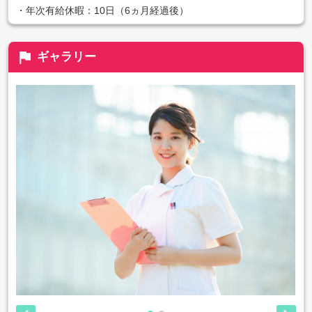
・年次有給休暇：10日（6ヵ月経過後）
flag
ギャラリー