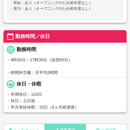
・昇給：あり（オープニングのため前年度なし）
・賞与：あり（オープニングのため前年度なし）
calendar_today
勤務時間／休日

勤務時間
・8時30分～17時30分（休憩60分）
・時間外労働：月平均2時間
calendar_today
休日・休暇
・年間休日：120日
・休日：土日祝
・年次有給休暇：10日（6ヵ月経過後）
flag
person
business
ここがポイント
募集要項
企業情報