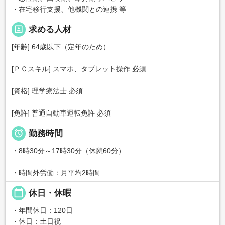
・在宅移行支援、他機関との連携 等
portrait
求める人材
[年齢] 64歳以下（定年のため）
[ＰＣスキル] スマホ、タブレット操作 必須
[資格] 理学療法士 必須
[免許] 普通自動車運転免許 必須

勤務時間
・8時30分～17時30分（休憩60分）
・時間外労働：月平均2時間
calendar_today
休日・休暇
・年間休日：120日
・休日：土日祝