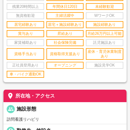
残業20時間以上
年間休日120日
未経験歓迎
無資格歓迎
主婦活躍中
WワークOK
居宅経験あり
居宅＋施設経験あり
施設経験あり
賞与あり
昇給あり
月給26万円以上可能
家賃補助あり
社会保険完備
託児施設あり
産休・育児休業制度
資格手当あり
資格取得支援あり
あり
正社員登用あり
オープニング
施設見学OK
車・バイク通勤OK
place
所在地・アクセス
people
施設形態
訪問看護リハビリ