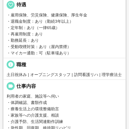
favorite_border
待遇
・雇用保険、労災保険、健康保険、厚生年金
・退職金制度：あり（勤続3年以上）
・定年制：あり（一律65歳）
・再雇用制度：あり
・勤務延長：あり
・受動喫煙対策：あり（屋内禁煙）
・マイカー通勤：可（駐車場あり）
info
職種
土日祝休み | オープニングスタッフ | 訪問看護リハ | 理学療法士
label
仕事内容
利用者の家庭、施設等へ伺い
・体調確認、書類作成
・療養生活上の環境整備助言
・家族等への介護支援、相談
・介護予防、生活関連動作訓練
・急性期、回復期、維持期リハビリ