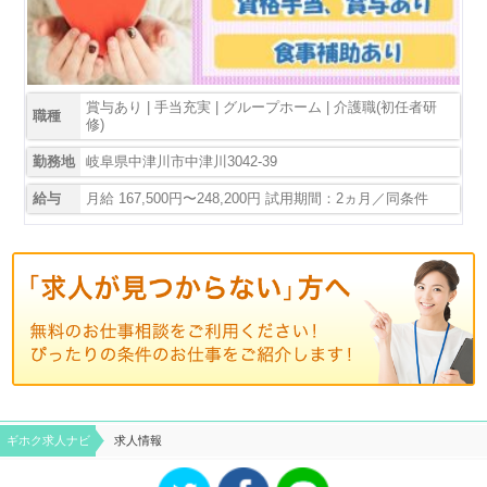
賞与あり | 手当充実 | グループホーム | 介護職(初任者研
職種
修)
勤務地
岐阜県中津川市中津川3042-39
給与
月給 167,500円〜248,200円 試用期間：2ヵ月／同条件
ギホク求⼈ナビ
求人情報