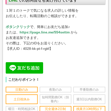
LINE
でのお問合せも受け付けています
１対１のトークで気になる求人の詳しい情報を
お伝えしたり、転職活動のご相談ができます。
ボタンクリック
で
、簡単にお友だち追加♪
または、
https://page.line.me/554settm
から
お友達追加できます。
その際は、下記のIDをお送りください。
【求人ID：
4028-kk-pt-f-rgkf
】
こだわりポイント！
日勤のみ
夜勤のみ
早番勤務のみ
短時間勤務OK（扶
土日祝休み
週3日以内勤務OK
養内）
曜日・時間相談OK
完全週休2日制
残業月10時間以下