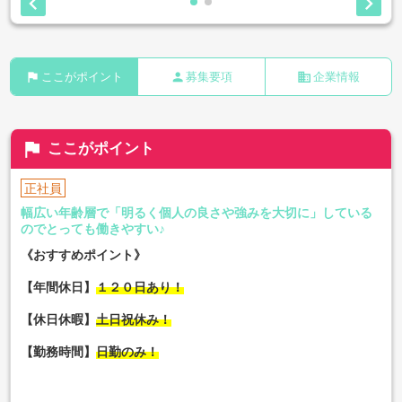


flag
person
business
ここがポイント
募集要項
企業情報
flag
ここがポイント
正社員
幅広い年齢層で「明るく個人の良さや強みを大切に」している
のでとっても働きやすい♪
《おすすめポイント》
【年間休日】
１２０日あり！
【休日休暇】
土日祝休み！
【勤務時間】
日勤のみ！