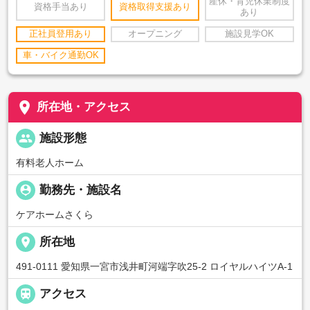
産休・育児休業制度
資格手当あり
資格取得支援あり
あり
正社員登用あり
オープニング
施設見学OK
車・バイク通勤OK
place
所在地・アクセス
people
施設形態
有料老人ホーム
person_pin
勤務先・施設名
ケアホームさくら
place
所在地
491-0111 愛知県一宮市浅井町河端字吹25-2 ロイヤルハイツA-1

アクセス