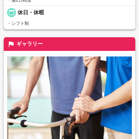
・週2日程度
calendar_today
休日・休暇
・シフト制
flag
ギャラリー