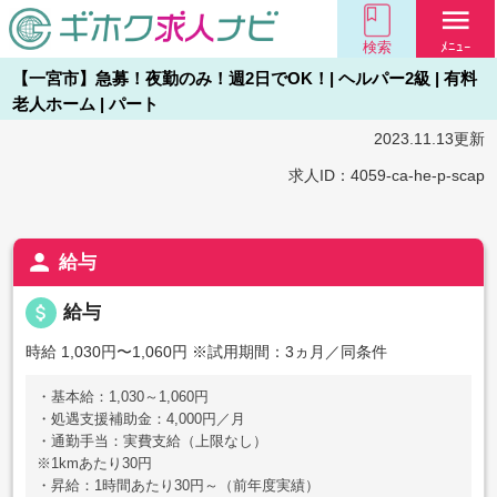
menu
検索
ﾒﾆｭｰ
【一宮市】急募！夜勤のみ！週2日でOK！| ヘルパー2級 | 有料
老人ホーム | パート
2023.11.13更新
求人ID：4059-ca-he-p-scap
person
給与
attach_money
給与
時給 1,030円〜1,060円
※試用期間：3ヵ月／同条件
・基本給：1,030～1,060円
・処遇支援補助金：4,000円／月
・通勤手当：実費支給（上限なし）
※1kmあたり30円
・昇給：1時間あたり30円～（前年度実績）