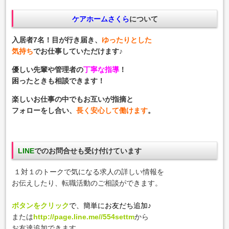
ケアホームさくら
について
入居者7名！目が行き届き、
ゆったりとした
気持ち
でお仕事していただけます♪
優しい先輩や管理者の
丁寧な指導
！
困ったときも相談できます！
楽しいお仕事の中でもお互いが指摘と
フォローをし合い、
長く安心して働けます
。
LINE
でのお問合せも受け付けています
１対１のトークで気になる
求人の詳しい情報を
お伝えしたり、転職活動のご相談ができます。
ボタンをクリック
で、簡単にお友だち追加♪
または
http://page.line.me//554settm
から
お友達追加できます。