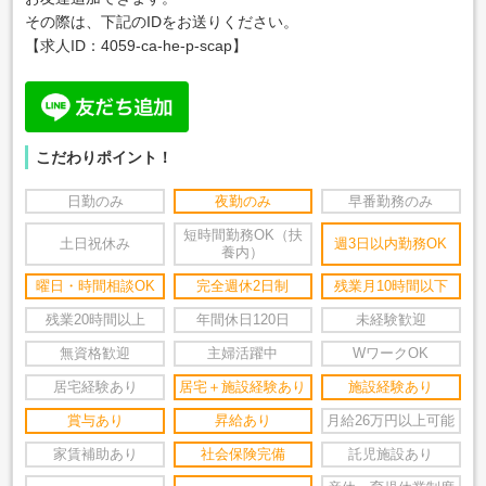
その際は、下記のIDをお送りください。
【求人ID：
4059-ca-he-p-scap
】
こだわりポイント！
日勤のみ
夜勤のみ
早番勤務のみ
短時間勤務OK（扶
土日祝休み
週3日以内勤務OK
養内）
曜日・時間相談OK
完全週休2日制
残業月10時間以下
残業20時間以上
年間休日120日
未経験歓迎
無資格歓迎
主婦活躍中
WワークOK
居宅経験あり
居宅＋施設経験あり
施設経験あり
賞与あり
昇給あり
月給26万円以上可能
家賃補助あり
社会保険完備
託児施設あり