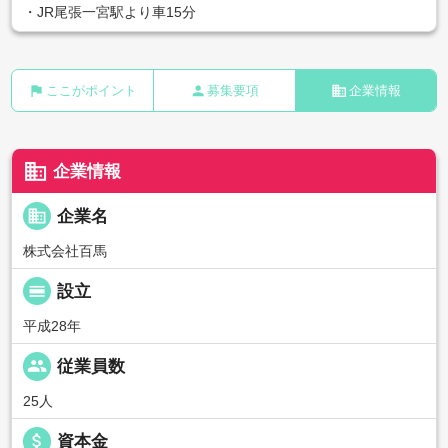
・JR尾張一宮駅より車15分
flag
person
business
ここがポイント
募集要項
企業情報
business
企業情報
business
企業名
株式会社百馬
calendar_view_day
設立
平成28年
people
従業員数
25人
attach_money
資本金