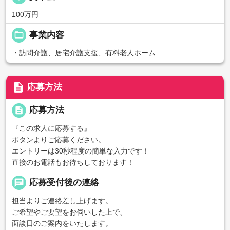
100万円
folder_open
事業内容
・訪問介護、居宅介護支援、有料老人ホーム
description
応募方法
description
応募方法
『この求人に応募する』
ボタンよりご応募ください。
エントリーは30秒程度の簡単な入力です！
直接のお電話もお待ちしております！
chat
応募受付後の連絡
担当よりご連絡差し上げます。
ご希望やご要望をお伺いした上で、
面談日のご案内をいたします。