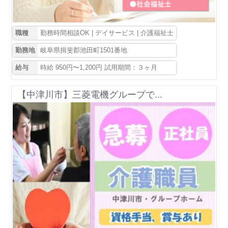
職種
勤務時間相談OK | デイサービス | 介護福祉士
勤務地
岐阜県揖斐郡池田町1501番地
給与
時給 950円〜1,200円 試用期間：３ヶ月
【中津川市】三菱電機グループで...