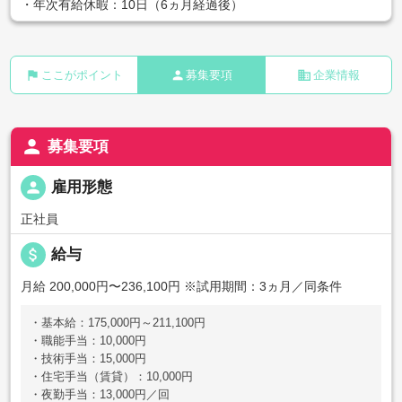
・年次有給休暇：10日（6ヵ月経過後）
flag
person
business
ここがポイント
募集要項
企業情報
person
募集要項
person
雇用形態
正社員
attach_money
給与
月給 200,000円〜236,100円
※試用期間：3ヵ月／同条件
・基本給：175,000円～211,100円
・職能手当：10,000円
・技術手当：15,000円
・住宅手当（賃貸）：10,000円
・夜勤手当：13,000円／回