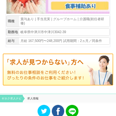
賞与あり | 手当充実 | グループホーム | 介護職(初任者研
職種
修)
勤務地
岐阜県中津川市中津川3042-39
給与
月給 167,500円〜248,200円 試用期間：2ヵ月／同条件
ギホク求⼈ナビ
求人情報