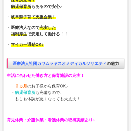
病児保育所
もあるので安心♪
・
岐阜県子育て支援企業！
・医療法人なので
充実した
福利厚生
で安定して働ける！！
・
マイカー通勤OK♪
医療法人社団カワムラヤスオメディカルソサエティ
の魅力
生活に合わせた働き方と保育施設の充実！
・
２ヵ月
のお子様から保育OK♪
・
病児保育所
も完備なので、
もしも体調が悪くなっても大丈夫！
育児休業・介護休業・看護休業の取得実績あり♪