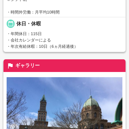
・時間外労働：月平均10時間
calendar_today
休日・休暇
・年間休日：115日
・会社カレンダーによる
・年次有給休暇：10日（6ヵ月経過後）
flag
ギャラリー