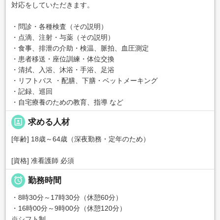
対応をしていただきます。
・問診・各種検査（その説明）
・点滴、注射・与薬（その説明）
・食事、排泄の介助・検温、脈拍、血圧測定
・患者移送・座位訓練・体位交換
・清拭、入浴、沐浴・手浴、足浴
・リフトバス ・配膳、下膳・ベットメーキング
・記録、巡回
・自宅療養のための教育、指導 など
portrait
求める人材
[年齢] 18歳～64歳（深夜勤務・定年のため）
[資格] 准看護師 必須

勤務時間
・8時30分～17時30分（休憩60分）
・16時00分～9時00分（休憩120分）
※シフト制