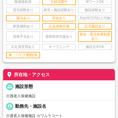
無資格歓迎
主婦活躍中
WワークOK
居宅経験あり
居宅＋施設経験あり
施設経験あり
賞与あり
昇給あり
月給26万円以上可能
家賃補助あり
社会保険完備
託児施設あり
産休・育児休業制度
資格手当あり
資格取得支援あり
あり
正社員登用あり
オープニング
施設見学OK
車・バイク通勤OK
place
所在地・アクセス
people
施設形態
介護老人保健施設
person_pin
勤務先・施設名
介護老人保健施設 カワムラコート