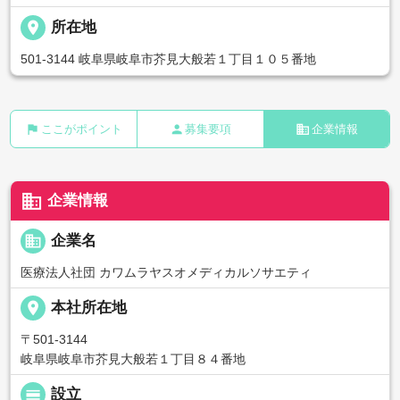
place
所在地
501-3144 岐阜県岐阜市芥見大般若１丁目１０５番地
flag
person
business
ここがポイント
募集要項
企業情報
business
企業情報
business
企業名
医療法人社団 カワムラヤスオメディカルソサエティ
place
本社所在地
〒501-3144
岐阜県岐阜市芥見大般若１丁目８４番地
calendar_view_day
設立