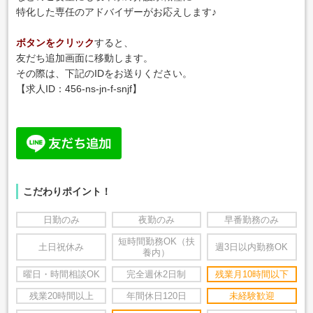
特化した専任のアドバイザーがお応えします♪
ボタンをクリック
すると、
友だち追加画面に移動します。
その際は、下記のIDをお送りください。
【求人ID：
456-ns-jn-f-snjf
】
こだわりポイント！
日勤のみ
夜勤のみ
早番勤務のみ
短時間勤務OK（扶
土日祝休み
週3日以内勤務OK
養内）
曜日・時間相談OK
完全週休2日制
残業月10時間以下
残業20時間以上
年間休日120日
未経験歓迎