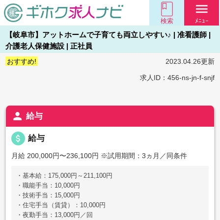
menu
検索
ﾒﾆｭｰ
【岐阜市】アットホームで子育ても両立しやすい♪ | 准看護師 |
介護老人保健施設 | 正社員
おすすめ!
2023.04.26更新
求人ID：456-ns-jn-f-snjf
person
給与
attach_money
給与
月給 200,000円〜236,100円
※試用期間：3ヵ月／同条件
・基本給：175,000円～211,100円
・職能手当：10,000円
・技術手当：15,000円
・住宅手当（賃貸）：10,000円
・夜勤手当：13,000円／回