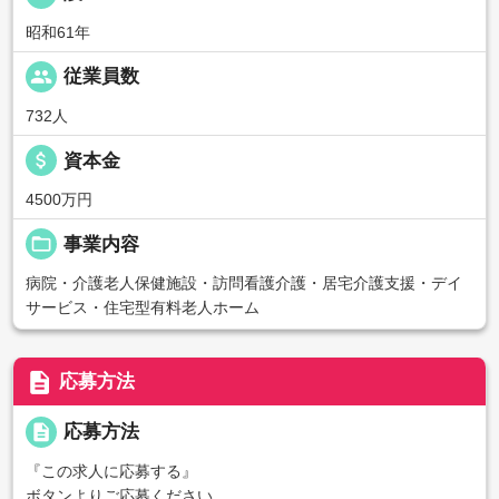
昭和61年
people
従業員数
732人
attach_money
資本金
4500万円
folder_open
事業内容
病院・介護老人保健施設・訪問看護介護・居宅介護支援・デイ
サービス・住宅型有料老人ホーム
description
応募方法
description
応募方法
『この求人に応募する』
ボタンよりご応募ください。