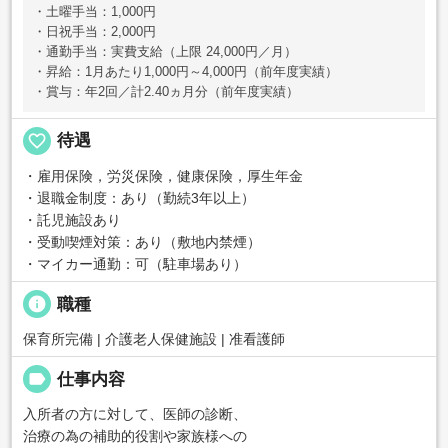
・土曜手当：1,000円
・日祝手当：2,000円
・通勤手当：実費支給（上限 24,000円／月）
・昇給：1月あたり1,000円～4,000円（前年度実績）
・賞与：年2回／計2.40ヵ月分（前年度実績）
favorite_border
待遇
・雇用保険，労災保険，健康保険，厚生年金
・退職金制度：あり（勤続3年以上）
・託児施設あり
・受動喫煙対策：あり（敷地内禁煙）
・マイカー通勤：可（駐車場あり）
info
職種
保育所完備 | 介護老人保健施設 | 准看護師
label
仕事内容
入所者の方に対して、医師の診断、
治療の為の補助的役割や家族様への