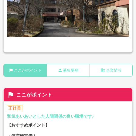
flag
person
business
ここがポイント
募集要項
企業情報
flag
ここがポイント
正社員
和気あいあいとした人間関係の良い職場です♪
【おすすめポイント】
・
保育所完備！