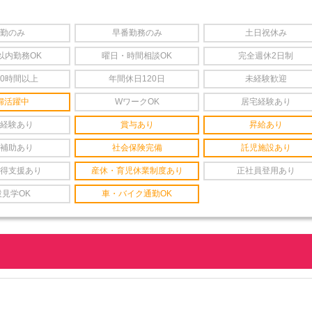
勤のみ
早番勤務のみ
土日祝休み
以内勤務OK
曜日・時間相談OK
完全週休2日制
20時間以上
年間休日120日
未経験歓迎
婦活躍中
WワークOK
居宅経験あり
経験あり
賞与あり
昇給あり
補助あり
社会保険完備
託児施設あり
得支援あり
産休・育児休業制度あり
正社員登用あり
設見学OK
車・バイク通勤OK