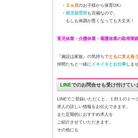
・
２ヵ月
のお子様から保育OK♪
・
病児保育所
も完備なので、
もしも体調が悪くなっても大丈夫！
育児休業・介護休業・看護休業の取得実績
『施設は家族』の気持ちで
ともに支え合
仲間たちと一緒に
イキイキとお仕事
しませ
LINE
でのお問合せも受け付けてい
LINEでご登録いただくと、１対１のトー
求人の詳しい情報をお伝えできます。
また定期的におすすめ求人を
ご紹介させていただきます。
その他にも