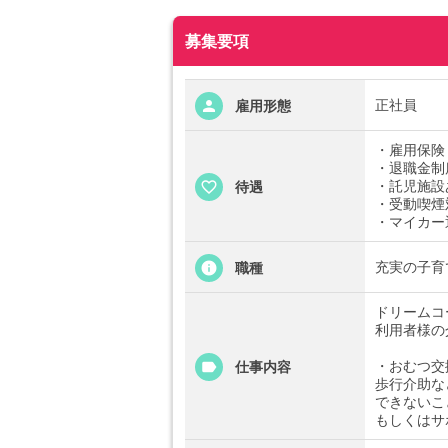
募集要項
正社員
雇用形態
・雇用保険
・退職金制
・託児施設
待遇
・受動喫煙
・マイカー
充実の子育て
職種
ドリームコ
利用者様の
・おむつ交
仕事内容
歩行介助な
できないこ
もしくはサ