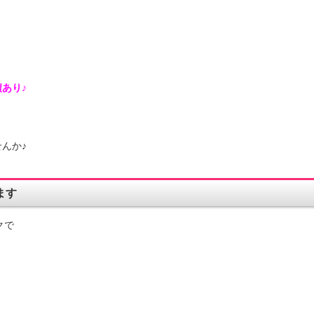
あり♪
う
んか♪
ます
クで