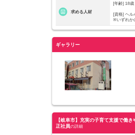
[年齢] 1
求める人材
[資格] 
※いずれか
ギャラリー
【岐阜市】充実の子育て支援で働きやすい
正社員
の詳細