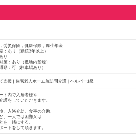
，労災保険，健康保険，厚生年金
度：あり（勤続3年以上）
あり
対策：あり（敷地内禁煙）
通勤：可（駐車場あり）
支援 | 住宅老人ホーム兼訪問介護 | ヘルパー1級
ート内で入居者様や
介護をしていただきます。
換、入浴介助、食事の介助、
ど、一人では困難又は
とを一緒にする、
ポートをして頂きます。