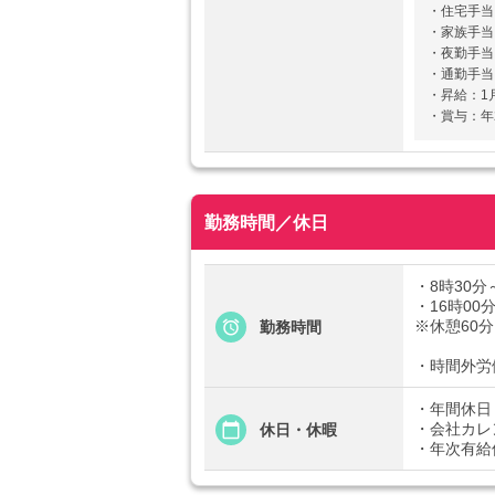
・住宅手当
・家族手当
・夜勤手当：
・通勤手当
・昇給：1月
・賞与：年
勤務時間／休日
・8時30分
・16時00
※休憩60分
勤務時間
・時間外労
・年間休日
・会社カレ
休日・休暇
・年次有給