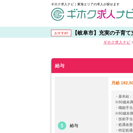
ギホク求人ナビ｜東海エリアの求人が探せます
schedule
【岐阜市】充実の子育て支援
おすすめ!
ギホク求⼈ナビ
給与
月給 182,5
・基本給：14
※60歳未満
・職能手当：
※60歳未満
・技術手当：
・処遇改善手
給与
・特定処遇改