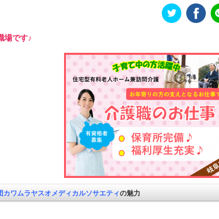
職場です♪
団カワムラヤスオメディカルソサエティ
の魅力
！