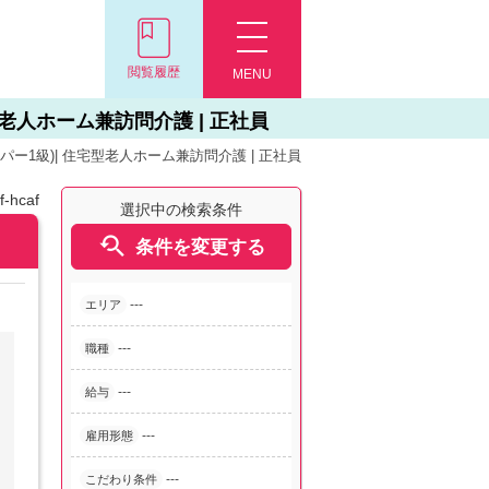
閲覧履歴
MENU
老人ホーム兼訪問介護 | 正社員
ー1級)| 住宅型老人ホーム兼訪問介護 | 正社員
-hcaf
選択中の検索条件

条件を変更する
---
エリア
---
職種
---
給与
---
雇用形態
---
こだわり条件