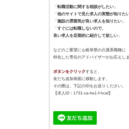
「
転職活動に関する相談がしたい
」
「
他のサイトで見た求人の実態が知りた
「
施設の雰囲気が良い求人を知りたい
」
「
すぐには転職しないので、
良い求人を定期的に紹介して欲しい
」
などのご要望にも岐阜県の介護系職種に
特化した専任のアドバイザーがお応えしま
ボタンをクリック
すると、
友だち追加画面に移動します。
その際は、下記のIDをお送りください。
【求人ID：
1731-ca-he1-f-hcaf
】