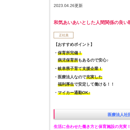
2023.04.26更新
和気あいあいとした人間関係の良い
正社員
【おすすめポイント】
・
保育所完備！
病児保育所
もあるので安心♪
・
岐阜県子育て支援企業！
・医療法人なので
充実した
福利厚生
で安定して働ける！！
・
マイカー通勤OK♪
医療法人社
生活に合わせた働き方と保育施設の充実