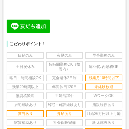
こだわりポイント！
日勤のみ
夜勤のみ
早番勤務のみ
短時間勤務OK（扶
土日祝休み
週3日以内勤務OK
養内）
曜日・時間相談OK
完全週休2日制
残業月10時間以下
残業20時間以上
年間休日120日
未経験歓迎
無資格歓迎
主婦活躍中
WワークOK
居宅経験あり
居宅＋施設経験あり
施設経験あり
賞与あり
昇給あり
月給26万円以上可能
家賃補助あり
社会保険完備
託児施設あり