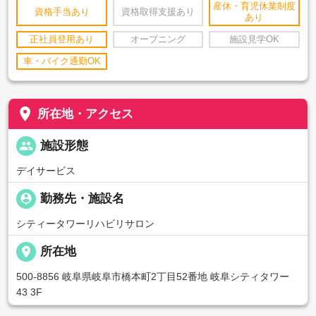
産休・育児休業制度
資格手当あり
資格取得支援あり
あり
正社員登用あり
オープニング
施設見学OK
車・バイク通勤OK
place
所在地・アクセス
people
施設形態
デイサービス
person_pin
勤務先・施設名
シティータワーリハビリサロン
place
所在地
500-8856 岐阜県岐阜市橋本町2丁目52番地 岐阜シティタワー
43 3F