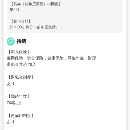
【賞与（前年度実績）の回数】
年2回
【賞与金額】
計 4.00ヶ月分（前年度実績）
favorite_border
待遇
【加入保険】
雇用保険，労災保険，健康保険，厚生年金，財形
退職金共済 加入
【退職金制度】
あり
【勤続年数】
7年以上
【再雇用制度】
あり