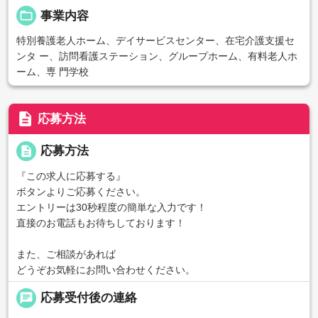
folder_open
事業内容
特別養護老人ホーム、デイサービスセンター、在宅介護支援セ
ンタ ー、訪問看護ステーション、グループホーム、有料老人ホ
ーム、専 門学校
description
応募方法
description
応募方法
『この求人に応募する』
ボタンよりご応募ください。
エントリーは30秒程度の簡単な入力です！
直接のお電話もお待ちしております！
また、ご相談があれば
どうぞお気軽にお問い合わせください。
chat
応募受付後の連絡