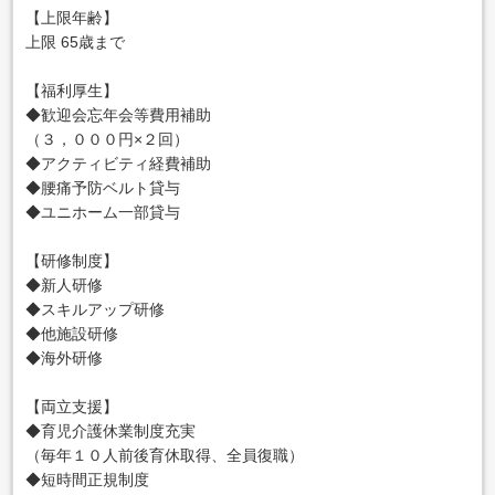
【上限年齢】
上限 65歳まで
【福利厚生】
◆歓迎会忘年会等費用補助
（３，０００円×２回）
◆アクティビティ経費補助
◆腰痛予防ベルト貸与
◆ユニホーム一部貸与
【研修制度】
◆新人研修
◆スキルアップ研修
◆他施設研修
◆海外研修
【両立支援】
◆育児介護休業制度充実
（毎年１０人前後育休取得、全員復職）
◆短時間正規制度