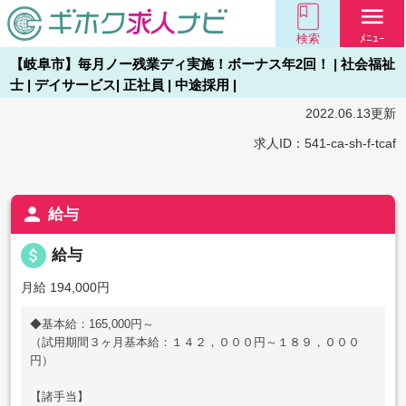
menu
検索
ﾒﾆｭｰ
【岐阜市】毎月ノー残業ディ実施！ボーナス年2回！ | 社会福祉
士 | デイサービス| 正社員 | 中途採用 |
2022.06.13更新
求人ID：541-ca-sh-f-tcaf
person
給与
attach_money
給与
月給 194,000円
◆基本給：165,000円～
（試用期間３ヶ月基本給：１４２，０００円～１８９，０００
円）
【諸手当】