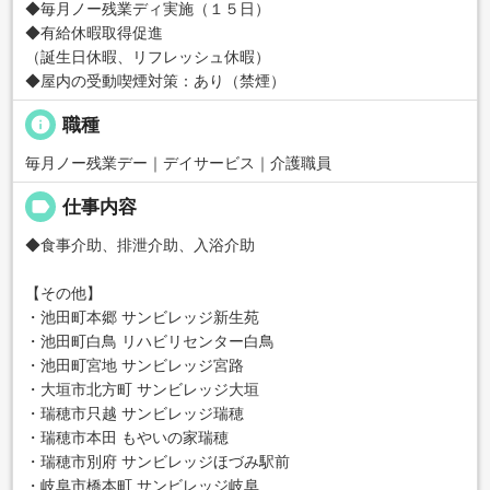
◆毎月ノー残業ディ実施（１５日）
◆有給休暇取得促進
（誕生日休暇、リフレッシュ休暇）
◆屋内の受動喫煙対策：あり（禁煙）
info
職種
毎月ノー残業デー｜デイサービス｜介護職員
label
仕事内容
◆食事介助、排泄介助、入浴介助
【その他】
・池田町本郷 サンビレッジ新生苑
・池田町白鳥 リハビリセンター白鳥
・池田町宮地 サンビレッジ宮路
・大垣市北方町 サンビレッジ大垣
・瑞穂市只越 サンビレッジ瑞穂
・瑞穂市本田 もやいの家瑞穂
・瑞穂市別府 サンビレッジほづみ駅前
・岐阜市橋本町 サンビレッジ岐阜