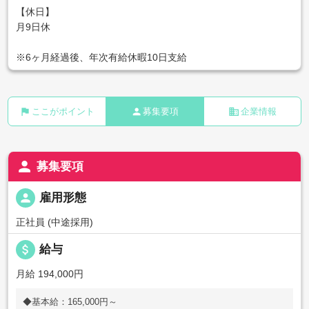
【休日】
月9日休
※6ヶ月経過後、年次有給休暇10日支給
flag
person
business
ここがポイント
募集要項
企業情報
person
募集要項
person
雇用形態
正社員 (中途採用)
attach_money
給与
月給 194,000円
◆基本給：165,000円～