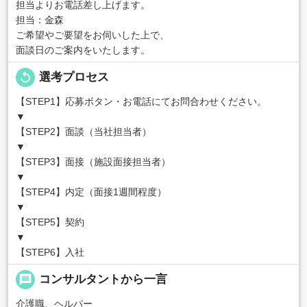
担当よりお電話差し上げます。
担当：金森
ご希望やご要望をお伺いした上で、
面談日のご案内をいたします。
replay
選考プロセス
【STEP1】応募ボタン・お電話にてお問合わせください。
▼
【STEP2】面談（当社担当者）
▼
【STEP3】面接（施設面接担当者）
▼
【STEP4】内定（面接1週間程度）
▼
【STEP5】契約
▼
【STEP6】入社
message
コンサルタントから一言
介護職、ヘルパー