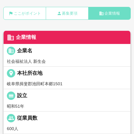
flag
person
business
ここがポイント
募集要項
企業情報
business
企業情報
business
企業名
社会福祉法人 新生会
place
本社所在地
岐阜県揖斐郡池田町本郷1501
calendar_view_day
設立
昭和51年
people
従業員数
600人