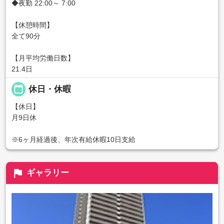
◆夜勤 22:00～ 7:00
【休憩時間】
全て90分
【月平均労働日数】
21.4日
calendar_today
休日・休暇
【休日】
月9日休
※6ヶ月経過後、年次有給休暇10日支給
flag
ギャラリー