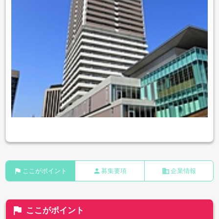
flag
person
business
ここがポイント
募集要項
企業情報
flag
ここがポイント