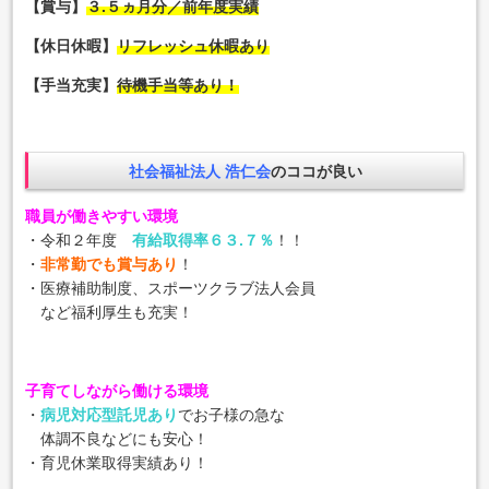
【賞与】
３.５ヵ月分／前年度実績
【休日休暇】
リフレッシュ休暇あり
【手当充実】
待機手当等あり！
社会福祉法人 浩仁会
のココが良い
職員が働きやすい環境
・令和２年度
有給取得率６３.７％
！！
・
非常勤でも賞与あり
！
・医療補助制度、スポーツクラブ法人会員
など福利厚生も充実！
子育てしながら働ける環境
・
病児対応型託児あり
でお子様の急な
体調不良などにも安心！
・育児休業取得実績あり！