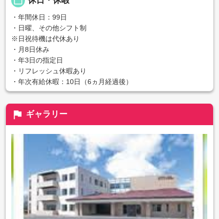
calendar_today
休日・休暇
・年間休日：99日
・日曜、その他シフト制
※日祝待機は代休あり
・月8日休み
・年3日の指定日
・リフレッシュ休暇あり
・年次有給休暇：10日（6ヵ月経過後）
flag
ギャラリー