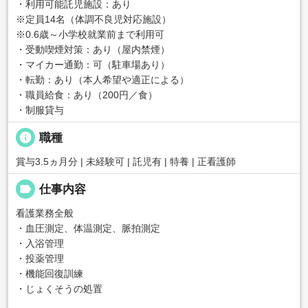
・利用可能託児施設：あり
※定員14名（体調不良児対応施設）
※0.6歳～小学校就業前まで利用可
・受動喫煙対策：あり（屋内禁煙）
・マイカー通勤：可（駐車場あり）
・転勤：あり（本人希望や適正による）
・職員給食：あり（200円／食）
・制服貸与
info
職種
賞与3.5ヵ月分 | 未経験可 | 託児有 | 特養 | 正看護師
label
仕事内容
看護業務全般
・血圧測定、体温測定、脈拍測定
・入浴管理
・投薬管理
・機能回復訓練
・じょくそうの処置