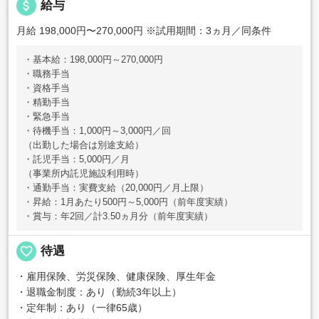
attach_money
給与
月給 198,000円〜270,000円
※試用期間：3ヵ月／同条件
・基本給：198,000円～270,000円
・職務手当
・資格手当
・精勤手当
・緊急手当
・待機手当：1,000円～3,000円／回
（出勤した場合は別途支給）
・託児手当：5,000円／月
（事業所内託児施設利用時）
・通勤手当：実費支給（20,000円／月上限）
・昇給：1月あたり500円～5,000円（前年度実績）
・賞与：年2回／計3.50ヵ月分（前年度実績）
favorite_border
待遇
・雇用保険、労災保険、健康保険、厚生年金
・退職金制度：あり（勤続3年以上）
・定年制：あり（一律65歳）