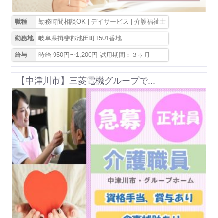
職種
勤務時間相談OK | デイサービス | 介護福祉士
勤務地
岐阜県揖斐郡池田町1501番地
給与
時給 950円〜1,200円 試用期間：３ヶ月
【中津川市】三菱電機グループで...