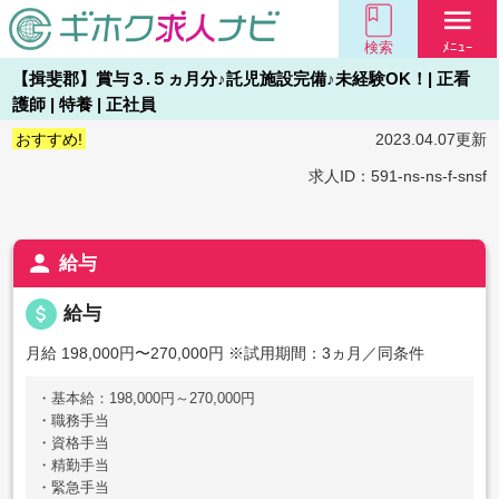
menu
検索
ﾒﾆｭｰ
【揖斐郡】賞与３.５ヵ月分♪託児施設完備♪未経験OK！| 正看
護師 | 特養 | 正社員
おすすめ!
2023.04.07更新
求人ID：591-ns-ns-f-snsf
person
給与
attach_money
給与
月給 198,000円〜270,000円
※試用期間：3ヵ月／同条件
・基本給：198,000円～270,000円
・職務手当
・資格手当
・精勤手当
・緊急手当