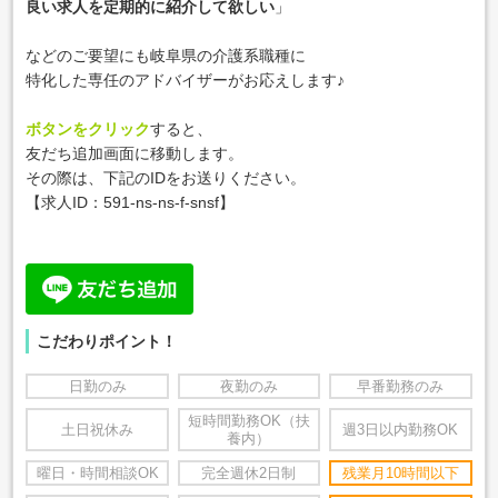
良い求人を定期的に紹介して欲しい
」
などのご要望にも岐阜県の介護系職種に
特化した専任のアドバイザーがお応えします♪
ボタンをクリック
すると、
友だち追加画面に移動します。
その際は、下記のIDをお送りください。
【求人ID：
591-ns-ns-f-snsf
】
こだわりポイント！
日勤のみ
夜勤のみ
早番勤務のみ
短時間勤務OK（扶
土日祝休み
週3日以内勤務OK
養内）
曜日・時間相談OK
完全週休2日制
残業月10時間以下