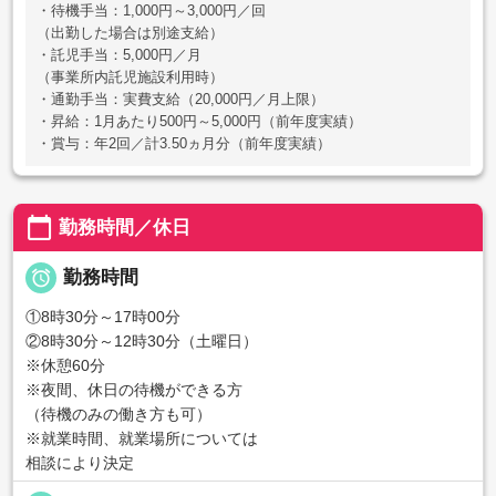
・待機手当：1,000円～3,000円／回
（出勤した場合は別途支給）
・託児手当：5,000円／月
（事業所内託児施設利用時）
・通勤手当：実費支給（20,000円／月上限）
・昇給：1月あたり500円～5,000円（前年度実績）
・賞与：年2回／計3.50ヵ月分（前年度実績）
calendar_today
勤務時間／休日

勤務時間
①8時30分～17時00分
②8時30分～12時30分（土曜日）
※休憩60分
※夜間、休日の待機ができる方
（待機のみの働き方も可）
※就業時間、就業場所については
相談により決定