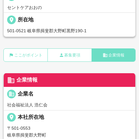
セントケアおおの
place
所在地
501-0521 岐阜県揖斐郡大野町黒野190-1
flag
person
business
ここがポイント
募集要項
企業情報
business
企業情報
business
企業名
社会福祉法人 浩仁会
place
本社所在地
〒501-0553
岐阜県揖斐郡大野町