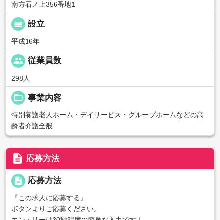
南方石ノ上356番地1
calendar_view_day
設立
平成16年
people
従業員数
298人
folder_open
事業内容
特別養護老人ホーム・デイサービス・グループホームなどの高
齢者介護全般
description
応募方法
description
応募方法
『この求人に応募する』
ボタンよりご応募ください。
エントリーは30秒程度の簡単な入力です！