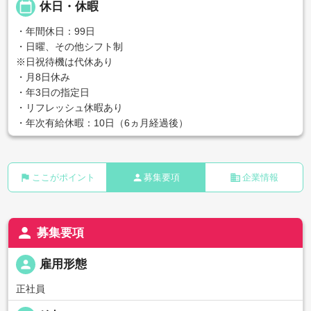
calendar_today
休日・休暇
・年間休日：99日
・日曜、その他シフト制
※日祝待機は代休あり
・月8日休み
・年3日の指定日
・リフレッシュ休暇あり
・年次有給休暇：10日（6ヵ月経過後）
flag
person
business
ここがポイント
募集要項
企業情報
person
募集要項
person
雇用形態
正社員