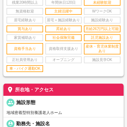
残業20時間以上
年間休日120日
未経験歓迎
無資格歓迎
主婦活躍中
WワークOK
居宅経験あり
居宅＋施設経験あり
施設経験あり
賞与あり
昇給あり
月給26万円以上可能
家賃補助あり
社会保険完備
託児施設あり
産休・育児休業制度
資格手当あり
資格取得支援あり
あり
正社員登用あり
オープニング
施設見学OK
車・バイク通勤OK
place
所在地・アクセス
people
施設形態
地域密着型特別養護老人ホーム
person_pin
勤務先・施設名