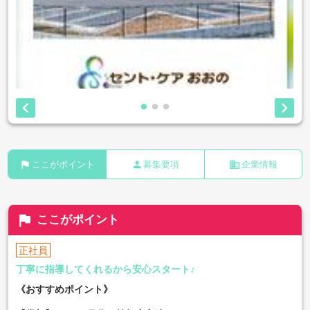


flag
person
business
ここがポイント
募集要項
企業情報
flag
ここがポイント
正社員
丁寧に指導してくれるから安心スタート♪
《おすすめポイント》