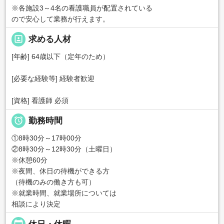
※各施設3～4名の看護職員が配置されている
ので安心して業務が行えます。
portrait
求める人材
[年齢] 64歳以下（定年のため）
[必要な経験等] 経験者歓迎
[資格] 看護師 必須

勤務時間
①8時30分～17時00分
②8時30分～12時30分（土曜日）
※休憩60分
※夜間、休日の待機ができる方
（待機のみの働き方も可）
※就業時間、就業場所については
相談により決定