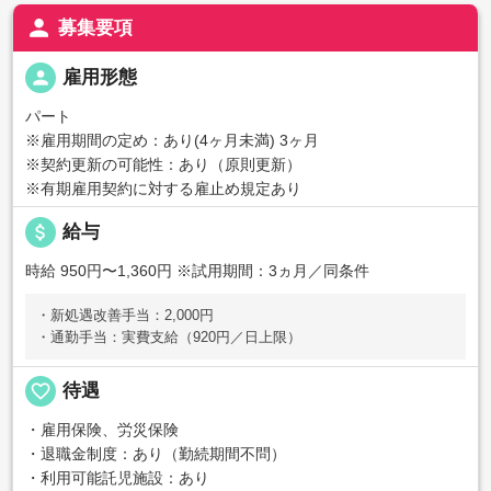
person
募集要項
person
雇用形態
パート
※雇用期間の定め：あり(4ヶ月未満) 3ヶ月
※契約更新の可能性：あり（原則更新）
※有期雇用契約に対する雇止め規定あり
attach_money
給与
時給 950円〜1,360円
※試用期間：3ヵ月／同条件
・新処遇改善手当：2,000円
・通勤手当：実費支給（920円／日上限）
favorite_border
待遇
・雇用保険、労災保険
・退職金制度：あり（勤続期間不問）
・利用可能託児施設：あり