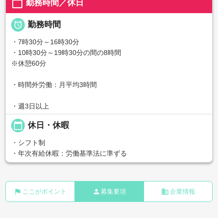
calendar_today
勤務時間／休日

勤務時間
・7時30分～16時30分
・10時30分～19時30分の間の8時間
※休憩60分
・時間外労働：月平均3時間
・週3日以上
calendar_today
休日・休暇
・シフト制
・年次有給休暇：労働基準法に準ずる
flag
person
business
ここがポイント
募集要項
企業情報