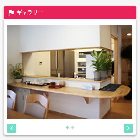
flag
ギャラリー

