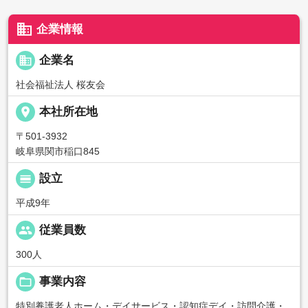
business
企業情報
business
企業名
社会福祉法人 桜友会
place
本社所在地
〒501-3932
岐阜県関市稲口845
calendar_view_day
設立
平成9年
people
従業員数
300人
folder_open
事業内容
特別養護老人ホーム・デイサービス・認知症デイ・訪問介護・