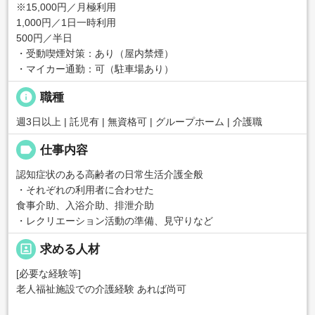
※15,000円／月極利用
1,000円／1日一時利用
500円／半日
・受動喫煙対策：あり（屋内禁煙）
・マイカー通勤：可（駐車場あり）
info
職種
週3日以上 | 託児有 | 無資格可 | グループホーム | 介護職
label
仕事内容
認知症状のある高齢者の日常生活介護全般
・それぞれの利用者に合わせた
食事介助、入浴介助、排泄介助
・レクリエーション活動の準備、見守りなど
portrait
求める人材
[必要な経験等]
老人福祉施設での介護経験 あれば尚可