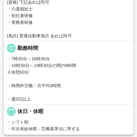
[資格] 下記あれば尚可
・介護福祉士
・初任者研修
・実務者研修
[免許] 普通自動車免許 あれば尚可

勤務時間
・7時30分～16時30分
・10時30分～19時30分の間の8時間
※休憩60分
・時間外労働：月平均3時間
・週3日以上
calendar_today
休日・休暇
・シフト制
・年次有給休暇：労働基準法に準ずる