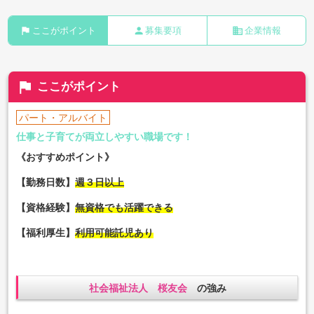
flag
person
business
ここがポイント
募集要項
企業情報
flag
ここがポイント
パート・アルバイト
仕事と子育てが両立しやすい職場です！
《おすすめポイント》
【勤務日数】
週３日以上
【資格経験】
無資格でも活躍できる
【福利厚生】
利用可能託児あり
社会福祉法人 桜友会
の強み