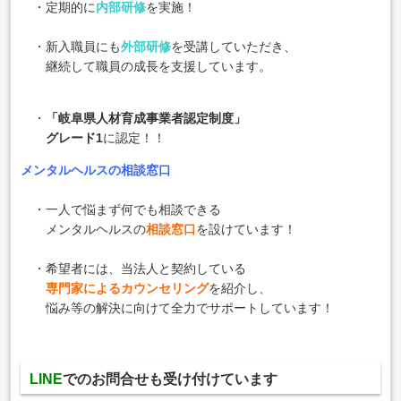
・定期的に
内部研修
を実施！
・新入職員にも
外部研修
を受講していただき、
継続して職員の成長を支援しています。
・
「岐阜県人材育成事業者認定制度」
グレード1
に認定！！
メンタルヘルスの相談窓口
・一人で悩まず何でも相談できる
メンタルヘルスの
相談窓口
を設けています！
・希望者には、当法人と契約している
専門家によるカウンセリング
を紹介し、
悩み等の解決に向けて全力でサポートしています！
LINE
でのお問合せも
受け付けています