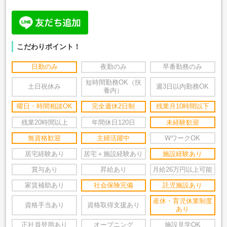
こだわりポイント！
日勤のみ
夜勤のみ
早番勤務のみ
短時間勤務OK（扶
土日祝休み
週3日以内勤務OK
養内）
曜日・時間相談OK
完全週休2日制
残業月10時間以下
残業20時間以上
年間休日120日
未経験歓迎
無資格歓迎
主婦活躍中
WワークOK
居宅経験あり
居宅＋施設経験あり
施設経験あり
賞与あり
昇給あり
月給26万円以上可能
家賃補助あり
社会保険完備
託児施設あり
産休・育児休業制度
資格手当あり
資格取得支援あり
あり
正社員登用あり
オープニング
施設見学OK