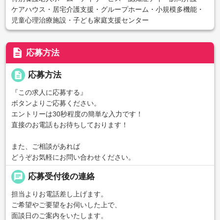
ケアハウス・居宅介護支援・グループホーム・小規模多機能・
児童心理治療施設・子ども家庭支援センター
description
応募方法
description
応募方法
『この求人に応募する』
ボタンよりご応募ください。
エントリーは30秒程度の簡単な入力です！
直接のお電話もお待ちしております！
また、ご相談があれば
どうぞお気軽にお問い合わせください。
chat
応募受付後の連絡
担当よりお電話差し上げます。
ご希望やご要望をお伺いした上で、
面談日のご案内をいたします。