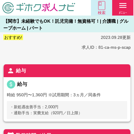
menu
検索
ﾒﾆｭｰ
【関市】未経験でもOK！託児完備！無資格可！| 介護職 | グル
ープホーム | パート
おすすめ!
2023.09.28更新
求人ID：81-ca-ms-p-scap
person
給与
attach_money
給与
時給 950円〜1,360円
※試用期間：3ヵ月／同条件
・新処遇改善手当：2,000円
・通勤手当：実費支給（920円／日上限）