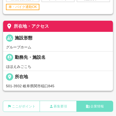
車・バイク通勤OK
place
所在地・アクセス
people
施設形態
グループホーム
person_pin
勤務先・施設名
ほほえみごこち
place
所在地
501-3932 岐阜県関市稲口845
flag
person
business
ここがポイント
募集要項
企業情報