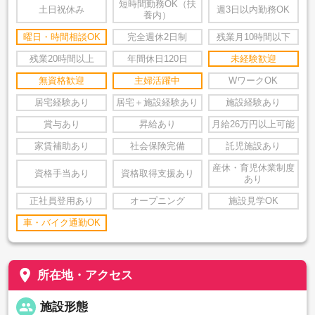
短時間勤務OK（扶
土日祝休み
週3日以内勤務OK
養内）
曜日・時間相談OK
完全週休2日制
残業月10時間以下
残業20時間以上
年間休日120日
未経験歓迎
無資格歓迎
主婦活躍中
WワークOK
居宅経験あり
居宅＋施設経験あり
施設経験あり
賞与あり
昇給あり
月給26万円以上可能
家賃補助あり
社会保険完備
託児施設あり
産休・育児休業制度
資格手当あり
資格取得支援あり
あり
正社員登用あり
オープニング
施設見学OK
車・バイク通勤OK
place
所在地・アクセス
people
施設形態