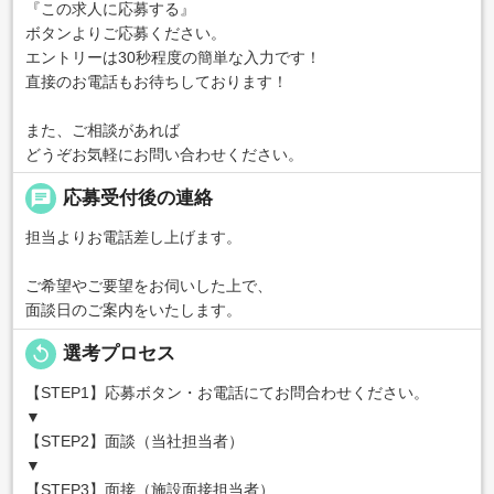
『この求人に応募する』
ボタンよりご応募ください。
エントリーは30秒程度の簡単な入力です！
直接のお電話もお待ちしております！
また、ご相談があれば
どうぞお気軽にお問い合わせください。
chat
応募受付後の連絡
担当よりお電話差し上げます。
ご希望やご要望をお伺いした上で、
面談日のご案内をいたします。
replay
選考プロセス
【STEP1】応募ボタン・お電話にてお問合わせください。
▼
【STEP2】面談（当社担当者）
▼
【STEP3】面接（施設面接担当者）