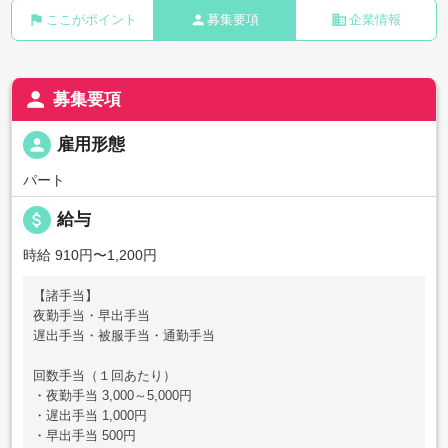
flag
person
business
ここがポイント
募集要項
企業情報
person
募集要項
person
雇用形態
パート
attach_money
給与
時給 910円〜1,200円
【諸手当】
夜勤手当・早出手当
遅出手当・被服手当・通勤手当
回数手当（１回あたり）
・夜勤手当 3,000～5,000円
・遅出手当 1,000円
・早出手当 500円