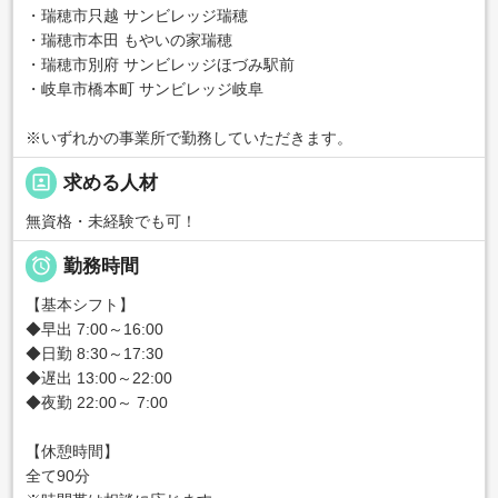
・瑞穂市只越 サンビレッジ瑞穂
・瑞穂市本田 もやいの家瑞穂
・瑞穂市別府 サンビレッジほづみ駅前
・岐阜市橋本町 サンビレッジ岐阜
※いずれかの事業所で勤務していただきます。
portrait
求める人材
無資格・未経験でも可！

勤務時間
【基本シフト】
◆早出 7:00～16:00
◆日勤 8:30～17:30
◆遅出 13:00～22:00
◆夜勤 22:00～ 7:00
【休憩時間】
全て90分