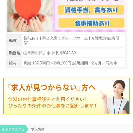
賞与あり | 手当充実 | グループホーム | 介護職(初任者研
職種
修)
勤務地
岐阜県中津川市中津川3042-39
給与
月給 167,500円〜248,200円 試用期間：2ヵ月／同条件
ギホク求⼈ナビ
求人情報