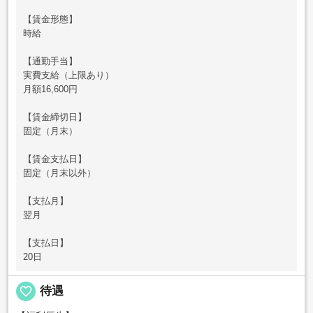
【賃金形態】
時給
【通勤手当】
実費支給（上限あり）
月額16,600円
【賃金締切日】
固定（月末）
【賃金支払日】
固定（月末以外）
【支払月】
翌月
【支払日】
20日
favorite_border
待遇