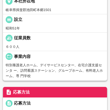
place
本社所在地
岐阜県揖斐郡池田町本郷1501
calendar_view_day
設立
昭和51年
people
従業員数
６００人
folder_open
事業内容
特別養護老人ホーム、デイサービスセンター、在宅介護支援セ
ンタ ー、訪問看護ステーション、グループホーム、有料老人ホ
ーム、専 門学校
description
応募方法
description
応募方法