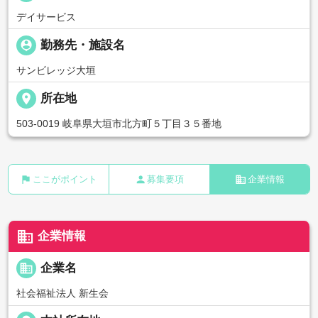
デイサービス
person_pin
勤務先・施設名
サンビレッジ大垣
place
所在地
503-0019 岐阜県大垣市北方町５丁目３５番地
flag
person
business
ここがポイント
募集要項
企業情報
business
企業情報
business
企業名
社会福祉法人 新生会