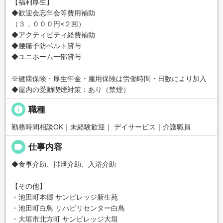
【福利厚生】
◆歓迎会忘年会等費用補助
（３，０００円×２回）
◆アクティビティ経費補助
◆腰痛予防ベルト貸与
◆ユニホーム一部貸与
※健康保険・厚生年金・雇用保険は労働時間・日数により加入
◆屋内の受動喫煙対策：あり（禁煙）
info
職種
勤務時間相談OK｜未経験歓迎｜ デイサービス｜介護職員
label
仕事内容
◆食事介助、排泄介助、入浴介助
【その他】
・池田町本郷 サンビレッジ新生苑
・池田町白鳥 リハビリセンター白鳥
・大垣市北方町 サンビレッジ大垣