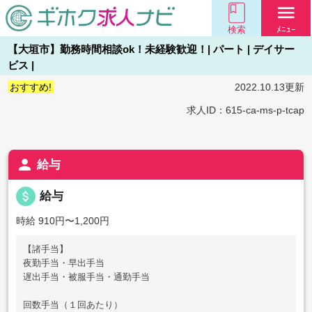
menu
検索
ﾒﾆｭｰ
【大垣市】勤務時間相談ok！未経験歓迎！| パート | デイサー
ビス |
おすすめ!
2022.10.13更新
求人ID：615-ca-ms-p-tcap
person
給与
attach_money
給与
時給 910円〜1,200円
【諸手当】
夜勤手当・早出手当
遅出手当・被服手当・通勤手当
回数手当（１回あたり）