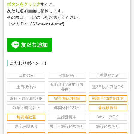
ボタンをクリック
すると、
友だち追加画面に移動します。
その際は、下記のIDをお送りください。
【求人ID：1862-ca-ms-f-scaf】
こだわりポイント！
日勤のみ
夜勤のみ
早番勤務のみ
短時間勤務OK（扶
土日祝休み
週3日以内勤務OK
養内）
曜日・時間相談OK
完全週休2日制
残業月10時間以下
残業20時間以上
年間休日120日
未経験歓迎
無資格歓迎
主婦活躍中
WワークOK
居宅経験あり
居宅＋施設経験あり
施設経験あり