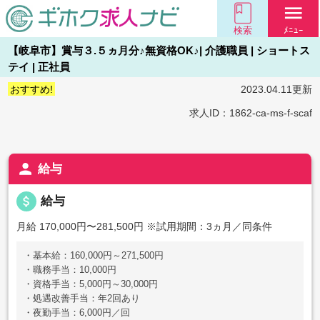
menu
検索
ﾒﾆｭｰ
【岐阜市】賞与３.５ヵ月分♪無資格OK♪| 介護職員 | ショートス
テイ | 正社員
おすすめ!
2023.04.11更新
求人ID：1862-ca-ms-f-scaf
person
給与
attach_money
給与
月給 170,000円〜281,500円
※試用期間：3ヵ月／同条件
・基本給：160,000円～271,500円
・職務手当：10,000円
・資格手当：5,000円～30,000円
・処遇改善手当：年2回あり
・夜勤手当：6,000円／回