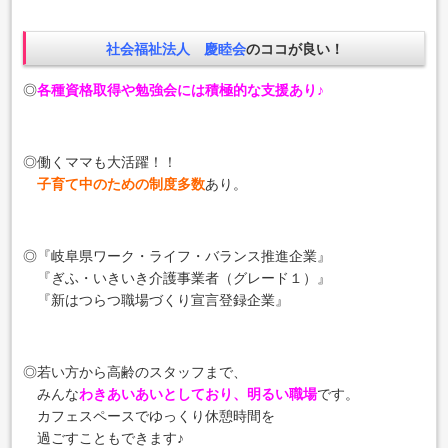
社会福祉法人 慶睦会
のココが良い！
◎
各種資格取得や勉強会には積極的な支援あり♪
◎働くママも大活躍！！
子育て中のための制度多数
あり。
◎『岐阜県ワーク・ライフ・バランス推進企業』
『ぎふ・いきいき介護事業者（グレード１）』
『新はつらつ職場づくり宣言登録企業』
◎若い方から高齢のスタッフまで、
みんな
わきあいあいとしており、明るい職場
です。
カフェスペースでゆっくり休憩時間を
過ごすこともできます♪