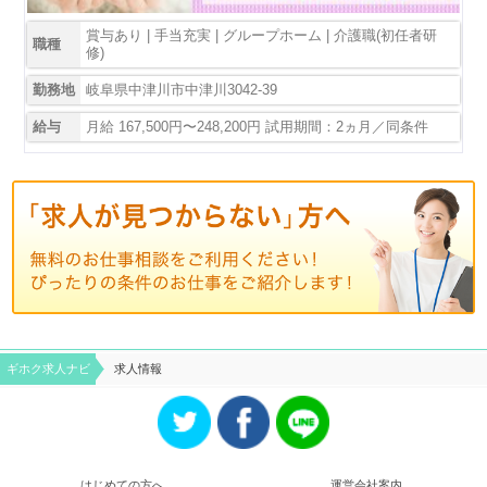
賞与あり | 手当充実 | グループホーム | 介護職(初任者研
職種
修)
勤務地
岐阜県中津川市中津川3042-39
給与
月給 167,500円〜248,200円 試用期間：2ヵ月／同条件
ギホク求⼈ナビ
求人情報
はじめての方へ
運営会社案内