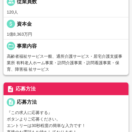
people
従業員数
120人
attach_money
資本金
1億8,363万円
folder_open
事業内容
高齢者福祉サービス一般、通所介護サービス・居宅介護支援事
業所 有料老人ホーム事業・訪問介護事業・訪問看護事業・保
育、障害福 祉サービス
description
応募方法
description
応募方法
『この求人に応募する』
ボタンよりご応募ください。
エントリーは30秒程度の簡単な入力です！
直接のお電話もお待ちしております！