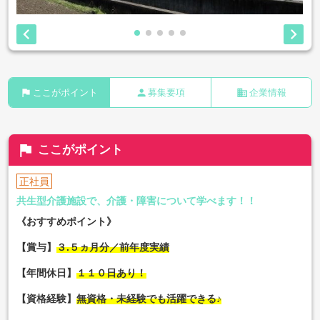


flag
person
business
ここがポイント
募集要項
企業情報
flag
ここがポイント
正社員
共生型介護施設で、介護・障害について学べます！！
《おすすめポイント》
【賞与】
３.５ヵ月分／前年度実績
【年間休日】
１１０日あり！
【資格経験】
無資格・未経験でも活躍できる♪