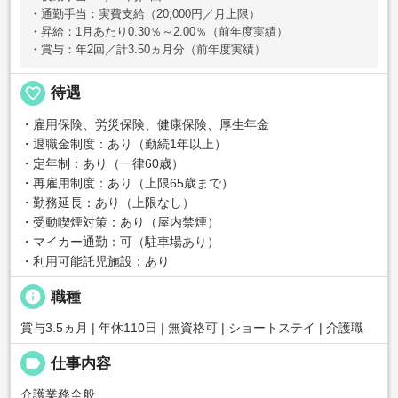
・通勤手当：実費支給（20,000円／月上限）
・昇給：1月あたり0.30％～2.00％（前年度実績）
・賞与：年2回／計3.50ヵ月分（前年度実績）
favorite_border
待遇
・雇用保険、労災保険、健康保険、厚生年金
・退職金制度：あり（勤続1年以上）
・定年制：あり（一律60歳）
・再雇用制度：あり（上限65歳まで）
・勤務延長：あり（上限なし）
・受動喫煙対策：あり（屋内禁煙）
・マイカー通勤：可（駐車場あり）
・利用可能託児施設：あり
info
職種
賞与3.5ヵ月 | 年休110日 | 無資格可 | ショートステイ | 介護職
label
仕事内容
介護業務全般