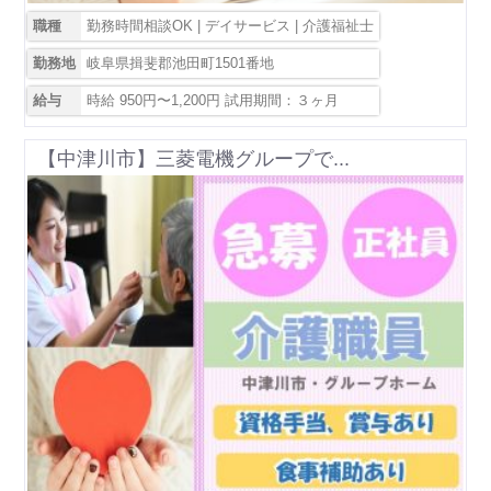
職種
勤務時間相談OK | デイサービス | 介護福祉士
勤務地
岐阜県揖斐郡池田町1501番地
給与
時給 950円〜1,200円 試用期間：３ヶ月
【中津川市】三菱電機グループで...