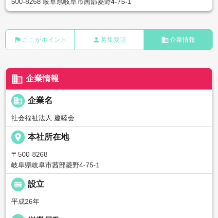
500-8268 岐阜県岐阜市茜部菱野4-75-1
flag
person
business
ここがポイント
募集要項
企業情報
business
企業情報
business
企業名
社会福祉法人 慶睦会
place
本社所在地
〒500-8268
岐阜県岐阜市茜部菱野4-75-1
calendar_view_day
設立
平成26年