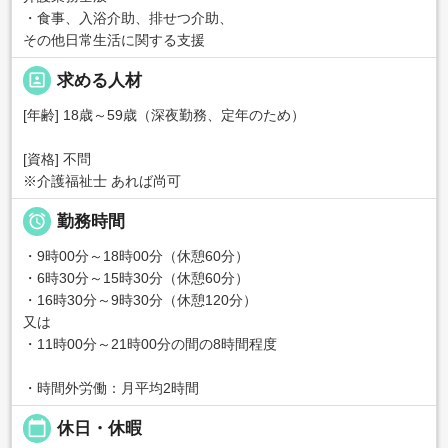
・食事、入浴介助、排せつ介助、
その他日常生活に関する支援
portrait
求める人材
[年齢] 18歳～59歳（深夜勤務、定年のため）
[資格] 不問
※介護福祉士 あれば尚可

勤務時間
・9時00分～18時00分（休憩60分）
・6時30分～15時30分（休憩60分）
・16時30分～9時30分（休憩120分）
又は
・11時00分～21時00分の間の8時間程度
・時間外労働：月平均2時間
calendar_today
休日・休暇