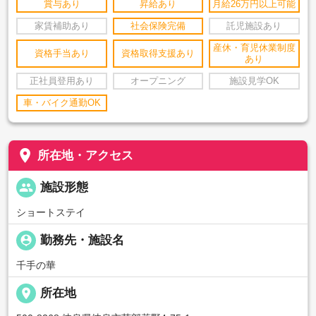
賞与あり
昇給あり
月給26万円以上可能
家賃補助あり
社会保険完備
託児施設あり
産休・育児休業制度
資格手当あり
資格取得支援あり
あり
正社員登用あり
オープニング
施設見学OK
車・バイク通勤OK
place
所在地・アクセス
people
施設形態
ショートステイ
person_pin
勤務先・施設名
千手の華
place
所在地