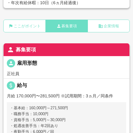
・年次有給休暇：10日（6ヵ月経過後）
flag
person
business
ここがポイント
募集要項
企業情報
person
募集要項
person
雇用形態
正社員
attach_money
給与
月給 170,000円〜281,500円
※試用期間：3ヵ月／同条件
・基本給：160,000円～271,500円
・職務手当：10,000円
・資格手当：5,000円～30,000円
・処遇改善手当：年2回あり
・夜勤手当：6,000円／回