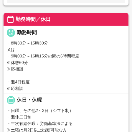
calendar_today
勤務時間／休日

勤務時間
・8時30分～15時30分
又は
・9時00分～16時15分の間の6時間程度
※休憩60分
※応相談
・週4日程度
※応相談
calendar_today
休日・休暇
・日曜、その他2～3日（シフト制）
・週休二日制
・年次有給休暇：労働基準法による
※土曜は月2日以上出勤可能な方