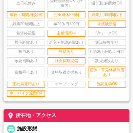
短時間勤務OK（扶
土日祝休み
週3日以内勤務OK
養内）
曜日・時間相談OK
完全週休2日制
残業月10時間以下
残業20時間以上
年間休日120日
未経験歓迎
無資格歓迎
主婦活躍中
WワークOK
居宅経験あり
居宅＋施設経験あり
施設経験あり
賞与あり
昇給あり
月給26万円以上可能
家賃補助あり
社会保険完備
託児施設あり
産休・育児休業制度
資格手当あり
資格取得支援あり
あり
正社員登用あり
オープニング
施設見学OK
車・バイク通勤OK
place
所在地・アクセス
people
施設形態