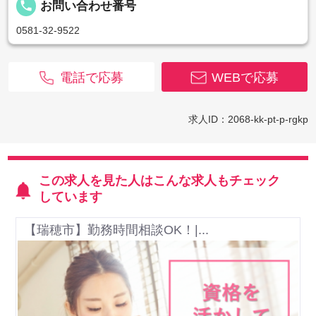
local_phone
お問い合わせ番号
0581-32-9522
電話で応募
WEBで応募
求人ID：2068-kk-pt-p-rgkp
この求人を見た人はこんな求人もチェック
しています
【瑞穂市】勤務時間相談OK！|...