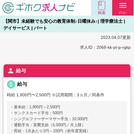
menu
検索
ﾒﾆｭｰ
【関市】未経験でも安心の教育体制♪日曜休み♪| 理学療法士 |
デイサービス | パート
2023.04.07更新
求人ID：2068-kk-pt-p-rgkp
person
給与
attach_money
給与
時給 1,800円〜2,500円
※試用期間：3ヵ月／同条件
・基本給：1,800円～2,500円
・サンクスカード手当：500円
・シングルファーザーマザー手当：10,000円
・通勤手当：実費支給（5,000円／月上限）
・昇給：1月あたり1円～100円（前年度実績）