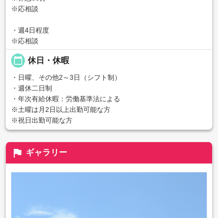
※応相談
・週4日程度
※応相談
calendar_today
休日・休暇
・日曜、その他2～3日（シフト制）
・週休二日制
・年次有給休暇：労働基準法による
※土曜は月2日以上出勤可能な方
※祝日出勤可能な方
flag
ギャラリー