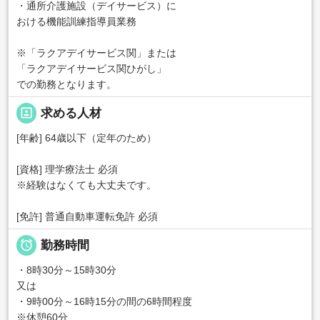
・通所介護施設（デイサービス）に
おける機能訓練指導員業務
※「ラクアデイサービス関」または
「ラクアデイサービス関ひがし」
での勤務となります。
portrait
求める人材
[年齢] 64歳以下（定年のため）
[資格] 理学療法士 必須
※経験はなくても大丈夫です。
[免許] 普通自動車運転免許 必須

勤務時間
・8時30分～15時30分
又は
・9時00分～16時15分の間の6時間程度
※休憩60分