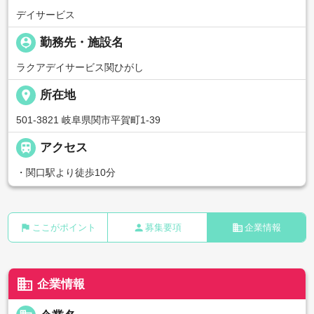
デイサービス
person_pin
勤務先・施設名
ラクアデイサービス関ひがし
place
所在地
501-3821 岐阜県関市平賀町1-39

アクセス
・関口駅より徒歩10分
flag
person
business
ここがポイント
募集要項
企業情報
business
企業情報