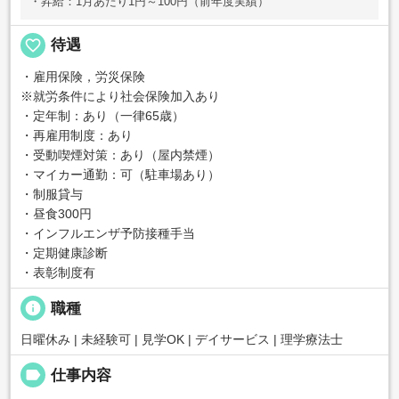
・昇給：1月あたり1円～100円（前年度実績）
favorite_border
待遇
・雇用保険，労災保険
※就労条件により社会保険加入あり
・定年制：あり（一律65歳）
・再雇用制度：あり
・受動喫煙対策：あり（屋内禁煙）
・マイカー通勤：可（駐車場あり）
・制服貸与
・昼食300円
・インフルエンザ予防接種手当
・定期健康診断
・表彰制度有
info
職種
日曜休み | 未経験可 | 見学OK | デイサービス | 理学療法士
label
仕事内容