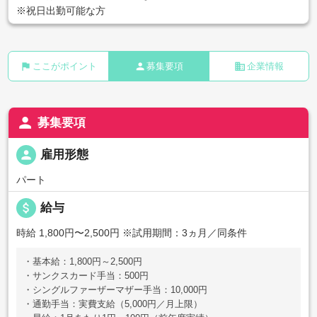
※祝日出勤可能な方
flag
person
business
ここがポイント
募集要項
企業情報
person
募集要項
person
雇用形態
パート
attach_money
給与
時給 1,800円〜2,500円
※試用期間：3ヵ月／同条件
・基本給：1,800円～2,500円
・サンクスカード手当：500円
・シングルファーザーマザー手当：10,000円
・通勤手当：実費支給（5,000円／月上限）