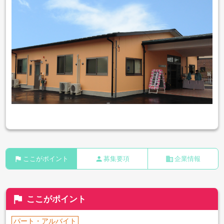
flag
person
business
ここがポイント
募集要項
企業情報
flag
ここがポイント
パート・アルバイト