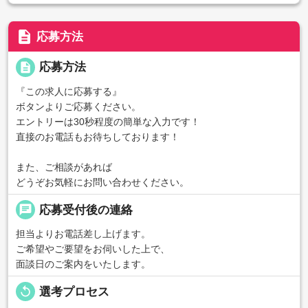
description
応募方法
description
応募方法
『この求人に応募する』
ボタンよりご応募ください。
エントリーは30秒程度の簡単な入力です！
直接のお電話もお待ちしております！
また、ご相談があれば
どうぞお気軽にお問い合わせください。
chat
応募受付後の連絡
担当よりお電話差し上げます。
ご希望やご要望をお伺いした上で、
面談日のご案内をいたします。
replay
選考プロセス