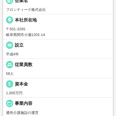
business
企業名
フロンティーク株式会社
place
本社所在地
〒501-3265
岐阜県関市小瀬1202-14
calendar_view_day
設立
平成4年
people
従業員数
58人
attach_money
資本金
1,000万円
folder_open
事業内容
通所介護施設の運営