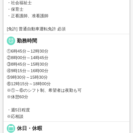
・社会福祉士
・保育士
・正看護師、准看護師
[免許] 普通自動車運転免許 必須

勤務時間
①6時45分～12時30分
②8時00分～14時45分
③8時45分～15時30分
④9時15分～16時00分
➄9時30分～15時30分
⑥12時15分～18時00分
※①～⑥のシフト制、希望者は夜勤も可
※休憩60分
・週5日程度
※応相談
calendar_today
休日・休暇