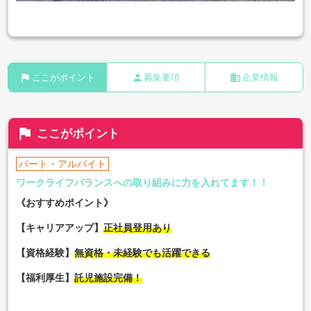
flag
person
business
ここがポイント
募集要項
企業情報
flag
ここがポイント
パート・アルバイト
ワークライフバランスへの取り組みに力を入れてます！！
《おすすめポイント》
【キャリアアップ】
正社員登用あり
【資格経験】
無資格・未経験でも活躍できる
【福利厚生】
託児施設完備
！