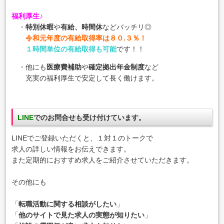
福利厚生♪
・
特別休暇
や
有給、時間休
などバッチリ◎
令和元年度の有給取得率は８０.３％！
１時間単位の有給取得も可能
です！！
・他にも
医療費補助
や
確定拠出年金制度
など
充実の福利厚生で安定して長く働けます。
LINE
でのお問合せも受け付けています。
LINEでご登録いただくと、１対１のトークで
求人の詳しい情報をお伝えできます。
また定期的におすすめ求人をご紹介させていただきます。
その他にも
「
転職活動に関する相談がしたい
」
「
他のサイトで見た求人の実態が知りたい
」