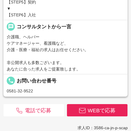
【STEP5】契約
▼
【STEP6】入社
message
コンサルタントから一言
介護職、ヘルパー
ケアマネージャー、看護職など、
介護・医療・福祉の求人はお任せください。
非公開求人も多数ございます。
あなたに合った求人をご提案致します。
local_phone
お問い合わせ番号
0581-32-9522
電話で応募
WEBで応募
求人ID：3586-ca-jn-p-scap