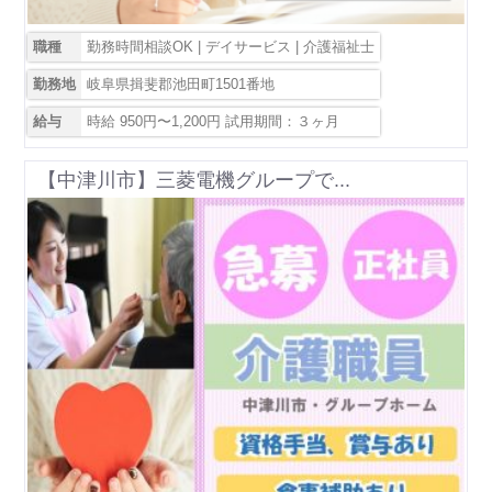
職種
勤務時間相談OK | デイサービス | 介護福祉士
勤務地
岐阜県揖斐郡池田町1501番地
給与
時給 950円〜1,200円 試用期間：３ヶ月
【中津川市】三菱電機グループで...