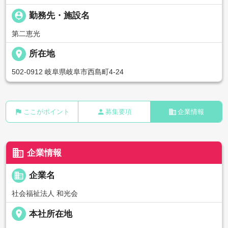
person_pin
勤務先・施設名
第二恵光
place
所在地
502-0912 岐阜県岐阜市西島町4-24
flag
person
business
ここがポイント
募集要項
企業情報
business
企業情報
business
企業名
社会福祉法人 和光会
place
本社所在地