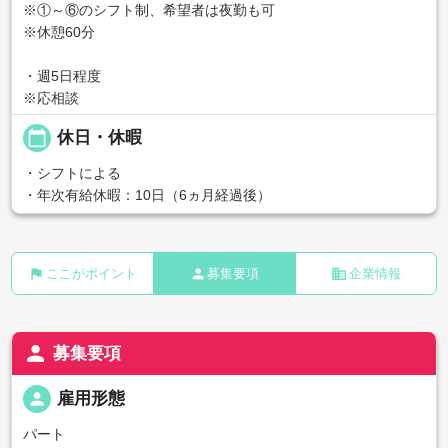
※①～⑥のシフト制、希望者は夜勤も可
※休憩60分
・週5日程度
※応相談
calendar_today
休日・休暇
・シフトによる
・年次有給休暇：10日（6ヵ月経過後）
flag
person
business
ここがポイント
募集要項
企業情報
person
募集要項
person
雇用形態
パート