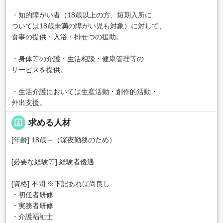
・知的障がい者（18歳以上の方、短期入所に
ついては18歳未満の障がい児も対象）に対して、
食事の提供・入浴・排せつの援助。
・身体等の介護・生活相談・健康管理等の
サービスを提供。
・生活介護においては生産活動・創作的活動・
外出支援。
portrait
求める人材
[年齢] 18歳～（深夜勤務のため）
[必要な経験等] 経験者優遇
[資格] 不問 ※下記あれば尚良し
・初任者研修
・実務者研修
・介護福祉士