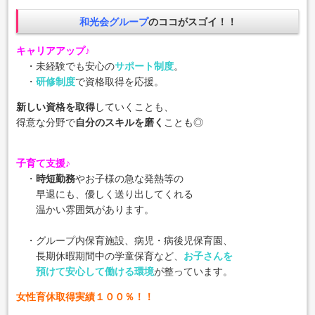
和光会グループ
のココがスゴイ！！
キャリアアップ♪
・未経験でも安心の
サポート制度
。
・
研修制度
で資格取得を応援。
新しい資格を取得
していくことも、
得意な分野で
自分のスキルを磨く
ことも◎
子育て支援♪
・
時短勤務
やお子様の急な発熱等の
早退にも、優しく送り出してくれる
温かい雰囲気があります。
・グループ内保育施設、病児・病後児保育園、
長期休暇期間中の学童保育など、
お子さんを
預けて安心して働ける環境
が整っています。
女性育休取得実績１００％！！