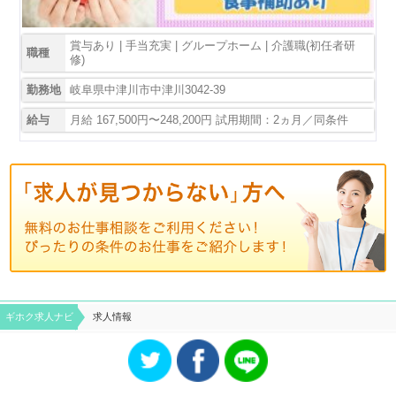
賞与あり | 手当充実 | グループホーム | 介護職(初任者研
職種
修)
勤務地
岐阜県中津川市中津川3042-39
給与
月給 167,500円〜248,200円 試用期間：2ヵ月／同条件
ギホク求⼈ナビ
求人情報