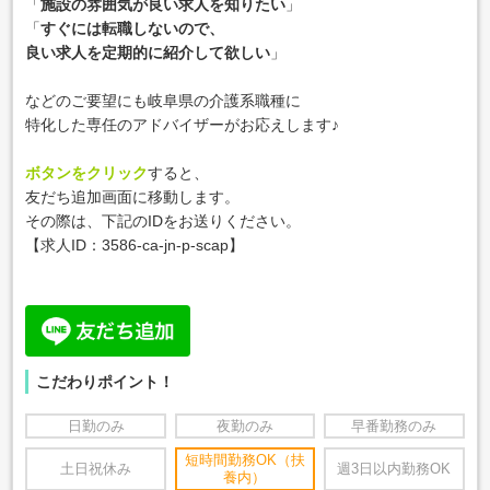
「
施設の雰囲気が良い求人を知りたい
」
「
すぐには転職しないので、
良い求人を定期的に紹介して欲しい
」
などのご要望にも岐阜県の介護系職種に
特化した専任のアドバイザーがお応えします♪
ボタンをクリック
すると、
友だち追加画面に移動します。
その際は、下記のIDをお送りください。
【求人ID：
3586-ca-jn-p-scap
】
こだわりポイント！
日勤のみ
夜勤のみ
早番勤務のみ
短時間勤務OK（扶
土日祝休み
週3日以内勤務OK
養内）