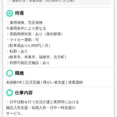
・通勤手当：実費支給（30,000円／月上限）
favorite_border
待遇
・雇用保険、労災保険
※雇用条件により異なる
・受動喫煙対策：あり（屋内禁煙）
・マイカー通勤：可
（駐車場あり1,000円／月）
・転勤：あり
（岐阜市、本巣市、瑞穂市、北方町）
・利用可能託児施設：あり
info
職種
未経験OK | 託児完備 | 障がい者支援 | 准看護師
label
仕事内容
・日中活動を行う生活介護と夜間等における
施設入所支援・短期入所・日中一時支援の
サービス。