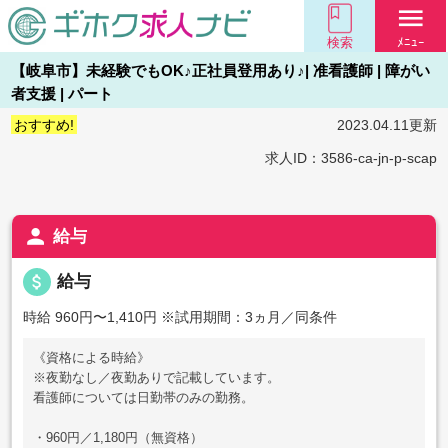
menu
検索
ﾒﾆｭｰ
【岐阜市】未経験でもOK♪正社員登用あり♪| 准看護師 | 障がい
者支援 | パート
おすすめ!
2023.04.11更新
求人ID：3586-ca-jn-p-scap
person
給与
attach_money
給与
時給 960円〜1,410円
※試用期間：3ヵ月／同条件
《資格による時給》
※夜勤なし／夜勤ありで記載しています。
看護師については日勤帯のみの勤務。
・960円／1,180円（無資格）