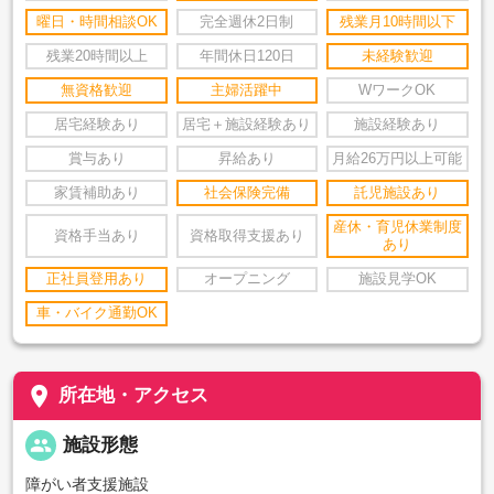
曜日・時間相談OK
完全週休2日制
残業月10時間以下
残業20時間以上
年間休日120日
未経験歓迎
無資格歓迎
主婦活躍中
WワークOK
居宅経験あり
居宅＋施設経験あり
施設経験あり
賞与あり
昇給あり
月給26万円以上可能
家賃補助あり
社会保険完備
託児施設あり
産休・育児休業制度
資格手当あり
資格取得支援あり
あり
正社員登用あり
オープニング
施設見学OK
車・バイク通勤OK
place
所在地・アクセス
people
施設形態
障がい者支援施設