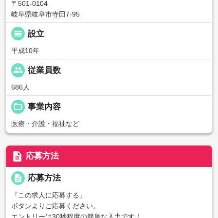
〒501-0104
岐阜県岐阜市寺田7-95
calendar_view_day
設立
平成10年
people
従業員数
686人
folder_open
事業内容
医療・介護・福祉など
description
応募方法
description
応募方法
『この求人に応募する』
ボタンよりご応募ください。
エントリーは30秒程度の簡単な入力です！