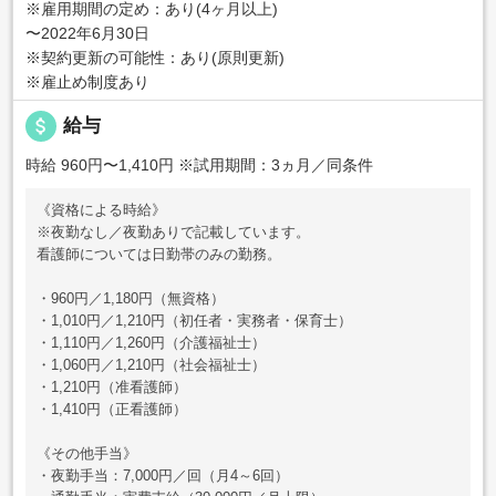
※雇用期間の定め：あり(4ヶ月以上)
〜2022年6月30日
※契約更新の可能性：あり(原則更新)
※雇止め制度あり
attach_money
給与
時給 960円〜1,410円
※試用期間：3ヵ月／同条件
《資格による時給》
※夜勤なし／夜勤ありで記載しています。
看護師については日勤帯のみの勤務。
・960円／1,180円（無資格）
・1,010円／1,210円（初任者・実務者・保育士）
・1,110円／1,260円（介護福祉士）
・1,060円／1,210円（社会福祉士）
・1,210円（准看護師）
・1,410円（正看護師）
《その他手当》
・夜勤手当：7,000円／回（月4～6回）