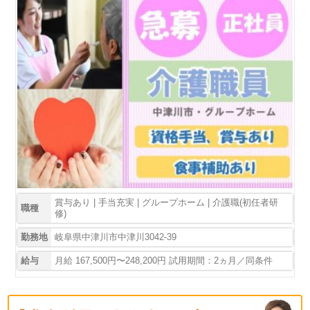
賞与あり | 手当充実 | グループホーム | 介護職(初任者研
職種
修)
勤務地
岐阜県中津川市中津川3042-39
給与
月給 167,500円〜248,200円 試用期間：2ヵ月／同条件