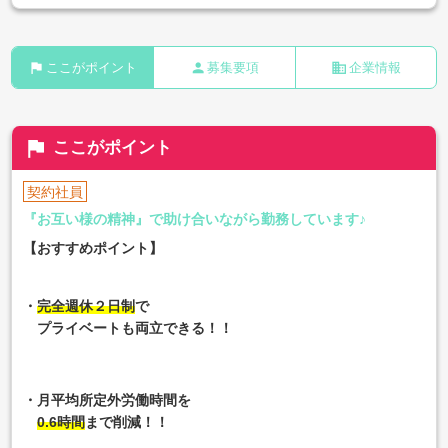
flag
person
business
ここがポイント
募集要項
企業情報
flag
ここがポイント
契約社員
『お互い様の精神』で助け合いながら勤務しています♪
【おすすめポイント】
・
完全週休２日制
で
プライベートも両立できる！！
・月平均所定外労働時間を
0.6時間
まで削減！！