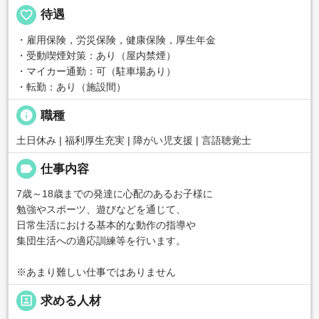
favorite_border
待遇
・雇用保険，労災保険，健康保険，厚生年金
・受動喫煙対策：あり（屋内禁煙）
・マイカー通勤：可（駐車場あり）
・転勤：あり（施設間）
info
職種
土日休み | 福利厚生充実 | 障がい児支援 | 言語聴覚士
label
仕事内容
7歳～18歳までの発達に心配のあるお子様に
勉強やスポーツ、遊びなどを通じて、
日常生活における基本的な動作の指導や
集団生活への適応訓練等を行います。
※あまり難しい仕事ではありません
portrait
求める人材