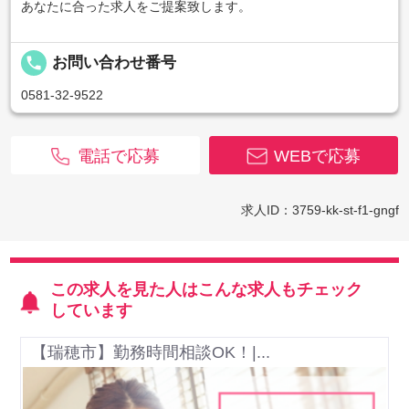
あなたに合った求人をご提案致します。
local_phone
お問い合わせ番号
0581-32-9522
電話で応募
WEBで応募
求人ID：3759-kk-st-f1-gngf
この求人を見た人はこんな求人もチェック
しています
【瑞穂市】勤務時間相談OK！|...