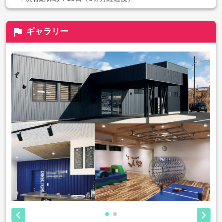
flag
ギャラリー

