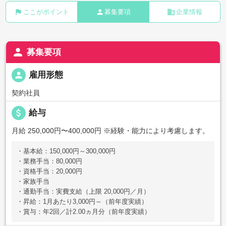
flag
person
business
ここがポイント
募集要項
企業情報
person
募集要項
person
雇用形態
契約社員
attach_money
給与
月給 250,000円〜400,000円
※経験・能力により考慮します。
・基本給：150,000円～300,000円
・業務手当：80,000円
・資格手当：20,000円
・家族手当
・通勤手当：実費支給（上限 20,000円／月）
・昇給：1月あたり3,000円～（前年度実績）
・賞与：年2回／計2.00ヵ月分（前年度実績）