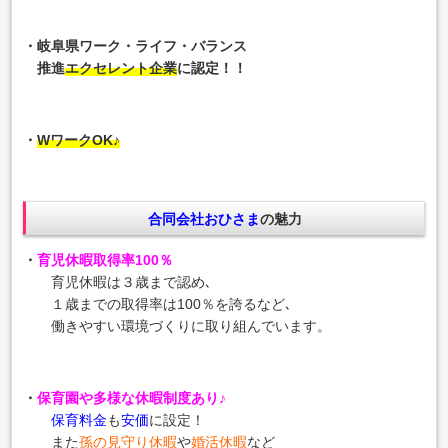
・岐阜県ワーク・ライフ・バランス
推進
エクセレント企業
に認定！！
・
WワークOK♪
合同会社おひさま
の魅力
・
育児休暇取得率100％
育児休暇は３歳まで認め､
１歳までの取得率は100％を誇るなど､
働きやすい環境づくりに取り組んでいます。
・
保育園や多様な休暇制度あり♪
保育料金
も
安価
に設定！
また
孫の見守り休暇
や
婚活休暇
など