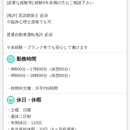
[必要な経験等] 経験5年未満の方もご相談下さい
[免許] 言語聴覚士 必須
※臨床心理士資格でも可
普通自動車運転免許 必須
※未経験・ブランク有でも安心して働けます

勤務時間
・8時00分～17時00分（休憩60分）
・9時00分～18時00分（休憩60分）
・時間外労働：月平均5時間
calendar_today
休日・休暇
・土曜、日曜
・週休二日制
・年間休日：110日
・年次有給休暇：10日（6ヵ月経過後）