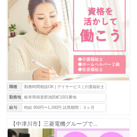
職種
勤務時間相談OK | デイサービス | 介護福祉士
勤務地
岐阜県揖斐郡池田町1501番地
給与
時給 950円〜1,200円 試用期間：３ヶ月
【中津川市】三菱電機グループで...