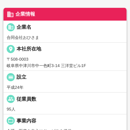
business
企業情報
business
企業名
合同会社おひさま
place
本社所在地
〒508-0003
岐阜県中津川市中一色町3-14 三洋堂ビル1F
calendar_view_day
設立
平成24年
people
従業員数
95人
folder_open
事業内容