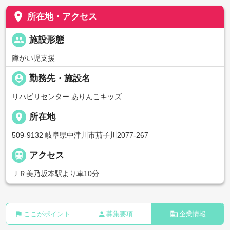
place
所在地・アクセス
people
施設形態
障がい児支援
person_pin
勤務先・施設名
リハビリセンター ありんこキッズ
place
所在地
509-9132 岐阜県中津川市茄子川2077-267

アクセス
ＪＲ美乃坂本駅より車10分
flag
person
business
ここがポイント
募集要項
企業情報