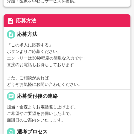
介護・医療を中心にサービスを提供。
description
応募方法
description
応募方法
『この求人に応募する』
ボタンよりご応募ください。
エントリーは30秒程度の簡単な入力です！
直接のお電話もお待ちしております！
また、ご相談があれば
どうぞお気軽にお問い合わせください。
chat
応募受付後の連絡
担当：金森よりお電話差し上げます。
ご希望やご要望をお伺いした上で、
面談日のご案内をいたします。
replay
選考プロセス