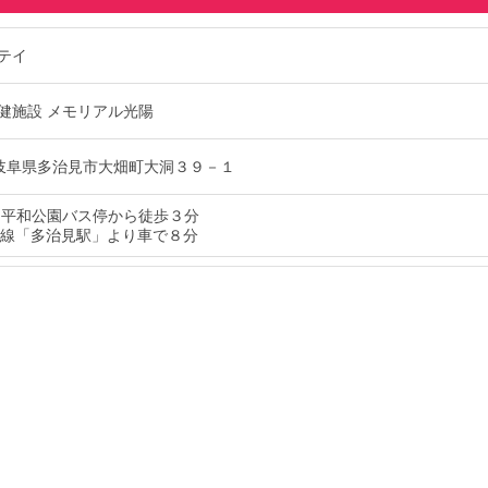
テイ
健施設 メモリアル光陽
17 岐阜県多治見市大畑町大洞３９－１
 平和公園バス停から徒歩３分
本線「多治見駅」より車で８分