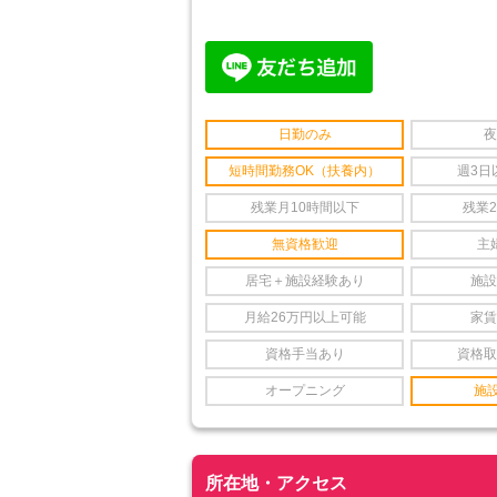
日勤のみ
夜
短時間勤務OK（扶養内）
週3日
残業月10時間以下
残業
無資格歓迎
主
居宅＋施設経験あり
施設
月給26万円以上可能
家賃
資格手当あり
資格取
オープニング
施
所在地・アクセス