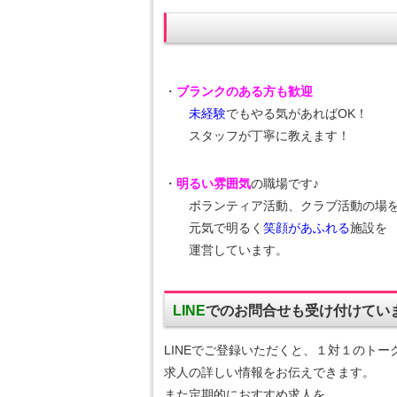
・
ブランクのある方も歓迎
未経験
でもやる気があればOK！
スタッフが丁寧に教えます！
・
明るい雰囲気
の職場です♪
ボランティア活動、クラブ活動の場を
元気で明るく
笑顔があふれる
施設を
運営しています。
LINE
でのお問合せも
受け付けてい
LINEでご登録いただくと、１対１のトー
求人の詳しい情報をお伝えできます。
また定期的におすすめ求人を