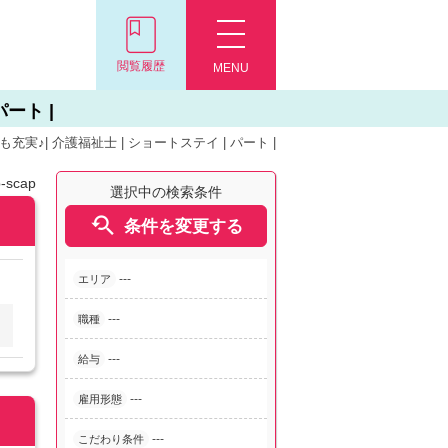
閲覧履歴
MENU
ート |
♪| 介護福祉士 | ショートステイ | パート |
-scap
選択中の検索条件

条件を変更する
---
エリア
---
職種
---
給与
---
雇用形態
---
こだわり条件