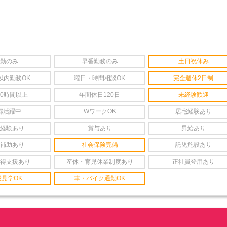
勤のみ
早番勤務のみ
土日祝休み
以内勤務OK
曜日・時間相談OK
完全週休2日制
20時間以上
年間休日120日
未経験歓迎
婦活躍中
WワークOK
居宅経験あり
経験あり
賞与あり
昇給あり
補助あり
社会保険完備
託児施設あり
得支援あり
産休・育児休業制度あり
正社員登用あり
設見学OK
車・バイク通勤OK