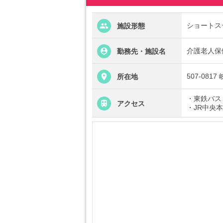
ショートス
施設形態
介護老人保
勤務先・施設名
507-08
所在地
・東鉄バス
アクセス
・JR中央