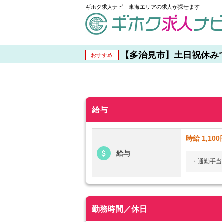
ギホク求人ナビ｜東海エリアの求人が探せます
schedule
【多治見市】土日祝休みでプ
おすすめ!
給与
時給 1,100
給与
・通勤手当：
勤務時間／休日