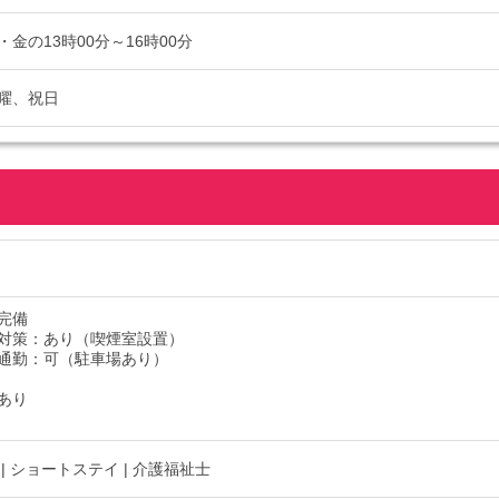
金の13時00分～16時00分
曜、祝日
完備
対策：あり（喫煙室設置）
通勤：可（駐車場あり）
あり
| ショートステイ | 介護福祉士