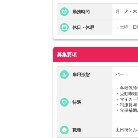
月・火・木・
勤務時間
・土曜、日
休日・休暇
募集要項
パート
雇用形態
・各種保険
・受動喫煙
・マイカー
待遇
・制服貸与
・食事補助
土日祝休み 
職種