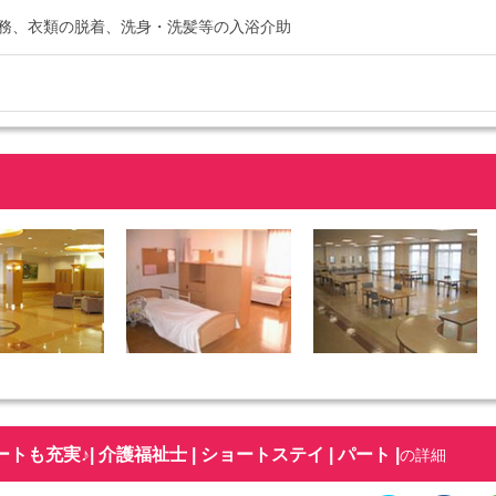
務、衣類の脱着、洗身・洗髪等の入浴介助
充実♪| 介護福祉士 | ショートステイ | パート |
の詳細